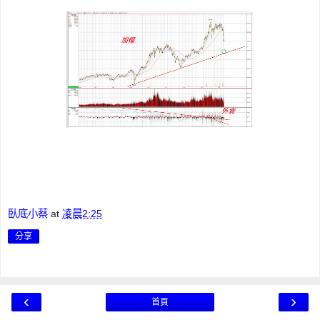
臥底小蔡
at
凌晨2:25
分享
‹
›
首頁