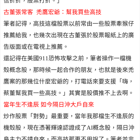
信折折，股票打折。」
古董張常客
禿鷹宏爺：幫我買些高技
筆者記得，高技這檔股票以前常由一些股票牽猴仔
推薦給我，也幾次出現在古董張於股票報紙上的廣
告版面或在電視上推薦
。
還記得在美國
911
恐怖攻擊之前，筆者操作一檔機
殼概念股，那時候一起合作的朋友，也就是後來禿
鷹案的那幾位什麼宏爺的，打電話來要支援「嗨，
蔡董幫我買一些高技。」其實是股價推不上去啊。
當年生不逢辰 如今隔日沖大戶自來
炒作股票「對勢」最重要，當年我那檔生不逢辰的
機殼股，現在憑著輝達認證成了
AI
概念股，隔日沖
鳥主力不請自來，而高技那更不用說了。筆者並非