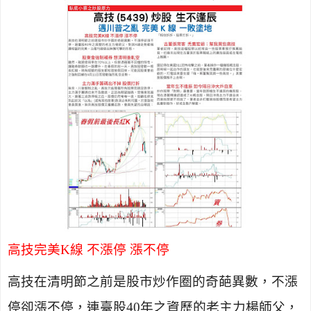
高技完美
K
線 不漲停 漲不停
高技在清明節之前是股市炒作圈的奇葩異數，不漲
停卻漲不停，連臺股
40
年之資歷的老主力楊師父，