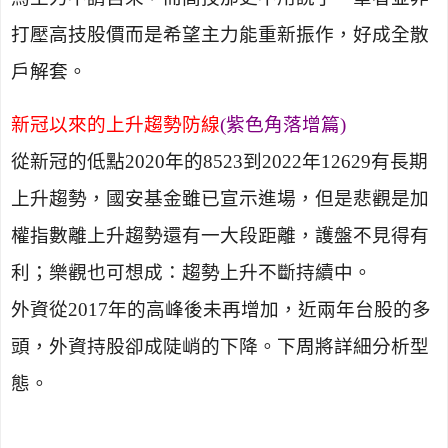
打壓高技股價而是希望主力能重新振作，好成全散
戶解套。
新冠以來的上升趨勢防線
(紫色角落增篇)
從新冠的低點
2020
年的
8523
到
2022
年
12629
有長期
上升趨勢，國安基金雖已宣示進場，但是悲觀是加
權指數離上升趨勢還有一大段距離，護盤不見得有
利；樂觀也可想成：趨勢上升不斷持續中。
外資從
2017
年的高峰後未再增加，近兩年台股的多
頭，外資持股卻成陡峭的下降。下周將詳細分析型
態。