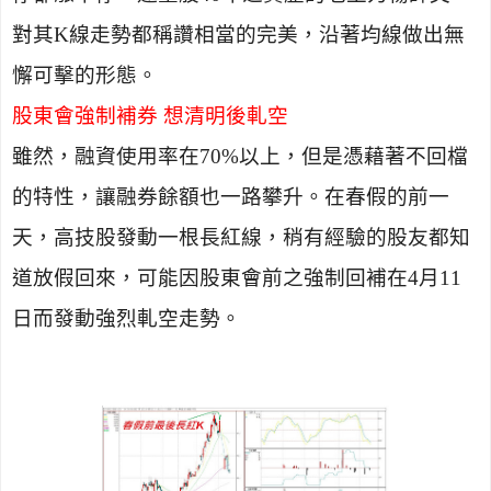
對其
K
線走勢都稱讚相當的完美，沿著均線做出無
懈可擊的形態。
股東會強制補券 想清明後軋空
雖然，融資使用率在
70%
以上，但是憑藉著不回檔
的特性，讓融券餘額也一路攀升。在春假的前一
天，高技股發動一根長紅線，稍有經驗的股友都知
道放假回來，可能因股東會前之強制回補在
4
月
11
日而發動強烈軋空走勢。