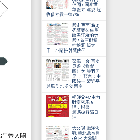
伎倆 / 國泰世
華證券 違規 超
收借券費一律7%
股市票面師(3)
禿鷹案勾串最
暗黑汙穢的炒
股 / 黃三郎操
控檢調 孫大
千、小蘭扮射鷹俠侶
習馬二會 再次
見證《推背
圖》之 雙羽四
足 ／ 預言：中
國統一 習近平
與馬英九 分治兩岸
楊師父+M主力
財富密馬 5
講，贈書——
籌碼破解隔日
沖
大公孫 鐵漢決
戰 華北鼎泰豐
治皇帝入關
/台火 大魯閣