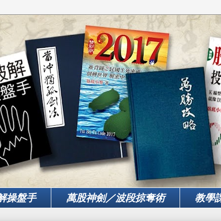
解操盤手
萬股神劍／波段掠奪術
教學