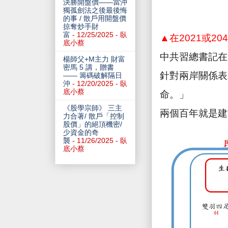
決勝開盤價——當沖
獨孤劍法之後最後悔
的事 / 散戶用開盤價
掠奪炒手財
富
- 12/25/2025
- 臥
▲在
2021
或
204
底小蔡
中共習總書記在
楊師父+M主力 財富
密馬 5 講，贈書
針對兩岸關係表
—— 籌碼破解隔日
沖
- 12/20/2025
- 臥
底小蔡
命。」
《股學宗師》 三主
兩個百年就是建
力合著/ 散戶「控制
股價」的絕頂機密/
少資金的奇
襲
- 11/26/2025
- 臥
底小蔡