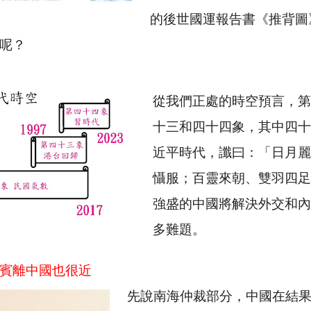
的後世國運報告書《推背圖
呢？
從我們正處的時空預言，第
十三和四十四象，其中四十
近平時代，讖曰：「日月麗
懾服；百靈來朝、雙羽四足
強盛的中國將解決外交和內
多難題。
賓離中國也很近
先說南海仲裁部分，中國在結