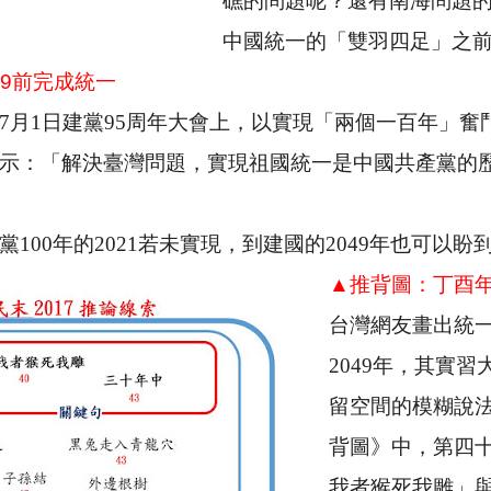
礁的問題呢？還有南海問題
中國統一的「雙羽四足」之
9
前完成統一
7
月
1
日建黨
95
周年大會上，以實現「兩個一百年」奮
示：「解決臺灣問題，實現祖國統一是中國共產黨的
黨
100
年的
2021
若未實現，到建國的
2049
年也可以盼
▲推背圖：丁酉
台灣網友畫出統
2049
年，其實習
留空間的模糊說
背圖》中，第四
我者猴死我雕」