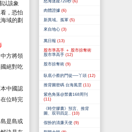
怒海迷蹤720秒
(6)
輔以該象
肉體證據
(6)
來看，恐怕
議海域的劃
新異域。孤軍
(5)
來自地心
(3)
萬日報
(13)
海
股市準高手 ＋ 股市掠奪術
股市準高手
(12)
用中方將領
股市掠奪術
(9)
美國絕對吃
臥底小蔡的門徒──丫頭
(12)
」
推背圖密碼 台海風雲
(11)
原本中國認
紫色角落@禁書168周刊
平在位時完
(11)
《時空膠囊》預言、推背
圖、双羽四足..
(10)
平島是島或
假扮的清廉天使
(9)