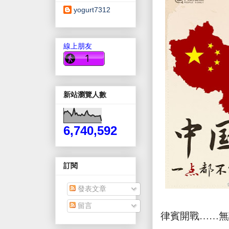
yogurt7312
線上朋友
新站瀏覽人數
6,740,592
訂閱
發表文章
留言
律賓開戰……無