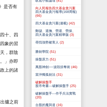
臥底小蔡論壇
(81)
》是否有
向人民報告四大基金貪污案
四大基金貪污報導(168周報)
(66)
四大基金貪污案(連載)
(42)
郵儲、退撫、勞退、勞保、
四十、四
四大基金貪污案精華版
(3)
尋找強勢被害人
(2)
四象的習
勝劍學院
(51)
天，群陰
操盤原力
(51)
。」亦即
萬股神劍──波段掠奪術
(46)
政上的諸
當沖獨孤劍法
(31)
破解操盤手
股市奇書---破解操盤手
(25)
破解操盤手---作手兵法實戰
(20)
果出爐之前
台股的魔與道
(16)