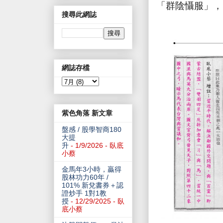
「群陰懾服」，
搜尋此網誌
網誌存檔
紫色角落 新文章
盤感 / 股學智商180
大提
升
- 1/9/2026
- 臥底
小蔡
金馬年3小時，贏得
股林功力60年 /
101% 新兌書券＋認
證炒手 1對1教
授
- 12/29/2025
- 臥
底小蔡