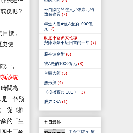
的解決是在
型態大師
(8)
來自陰間的證人／張嘉元的
前或後呢？
致命錄音
(7)
年金大盜◆被A走的1000億
元
(7)
鬥目標，
臥底小蔡獨家報導
與陳東豪不堪回首的一年
(7)
歷史使
股神煉金術
(6)
被A走的1000億元
(6)
到統一。
空頭大師
(5)
年就該統一
無形劍
(4)
一時間為
《投機寶典 101 》
(3)
大是一個預
股票DNA
(1)
法，從《推
十象的「生
七日最熱
與四十三象
王金平院長 幫