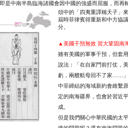
即是中南半島臨海諸國會因中國的強盛而屈服，而再
頌中的「四夷重譯稱天子」
屆時菲律賓得重新和中方協
分。
▲美國干預無效 習大鞏固南
雖有美國的軍事干預，但套
說法：「在自家門前打仗，
虧，兩艘航母回不了家……
中菲締結的海域新約會維繫
定的南海疆界，也會於習近
成。
但是我們關心中華民國的太