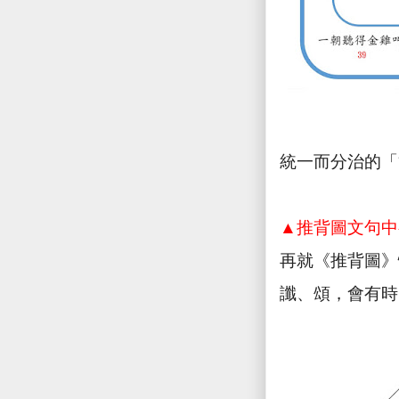
統一而分治的「
▲推背圖文句中
再就《推背圖》
讖、頌，會有時