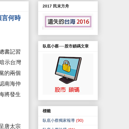
2017 民末方舟
預言何時
臥底小蔡──股市鎖碼文章
總書記習
暗示台灣
黨的兩個
認南海仲
海將發生
標籤
臥底小蔡獨家報導
(90)
呈唐太宗