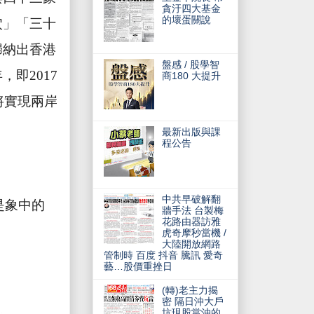
貪汙四大基金
的壞蛋關說
穴」「三十
歸納出香港
盤感 / 股學智
年，即
2017
商180 大提升
將實現兩岸
最新出版與課
程公告
中共早破解翻
是象中的
牆手法 台製梅
花路由器訪雅
虎奇摩秒當機 /
大陸開放網路
管制時 百度 抖音 騰訊 愛奇
藝…股價重挫日
(轉)老主力揭
密 隔日沖大戶
坑現股當沖的