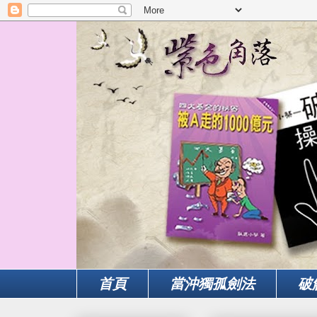
首頁
當沖獨孤劍法
破