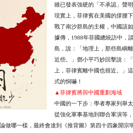
雖已發表強硬的「不承認」聲
現實上，菲律賓在美國的撐腰
戰了南沙群島的主權，中國該
據傳，
1988
年菲國總統訪中，
島，說：「地理上，那些島嶼
近些。」鄧小平巧妙回擊說：
上，菲律賓離中國也很近。」
式的恫嚇！
▲菲律賓將與中國重劃海域
中國的一下步：學者專家列舉
從強化軍事基地到聯合軍演等
論做哪一樣，最終會達到《推背圖》第四十四象開宗