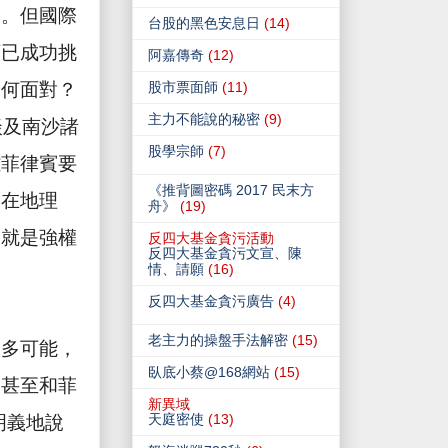
明。但國際
台股的黑色安息日
(14)
下已成功挑
阿嘉傳奇
(12)
如何面對？
股市票面師
(11)
主力不能說的秘密
(9)
談及南沙諸
股學宗師
(7)
離菲律賓要
《推背圖密碼 2017 民末方
「在地理
舟》
(19)
這就是強權
反四大基金貪污活動
反四大基金貪污文宣、陳
情、請願
(16)
反四大基金貪污廣告
(4)
老主力的操盤手法解密
(15)
太多可能，
臥底小蔡@168網站
(15)
，甚至和菲
新異域
天庭密使
(13)
明義地說