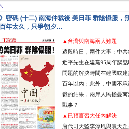
六
》密碼 (十二) 南海仲裁後 美日菲 群陰懾服，
百年太久，只爭朝夕…
▲台灣與南海兩大難題
這段時日，兩件大事：中共
近平先生在建黨
95
周年談話
問題的解決時間在建國或建
百年以內；此外，中國不承
裁的結果，兩岸人民擔憂南
戰事？
▲已預言習大任內解決
唐代司天監李淳風與袁天罡