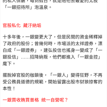
的私人保鑣，每到假日，就是陪他去最愛的北投
「一銀招待所」泡溫泉。
官股私化
藏汙納垢
十多年後，一銀變更大了，但是民間的資金稀釋掉
了政府的股份；曾幾何時，市場派的太祥證券，漂
白成「一銀證券」，建弘投信也搖身一變成了「一
銀投信」……招降納叛，他們都進入「一銀金控」
麾下。
擺脫掉官股的枷鎖後，「一銀人」變得狂野，不再
受公務員道德的規範，開始留露出股市豺狼掠奪的
本性！
一銀買收賄買普格
統一自營呢？