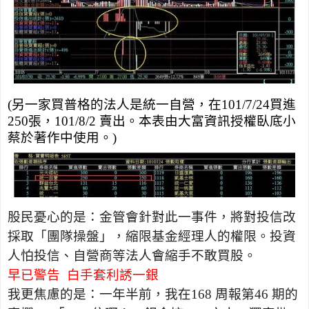
(
另一家買普格的法人是統一自營，在
101/7/24
買進
250
張，
101/8/2
賣出。本表由大富資訊授權臥底小
蔡於著作中使用。
)
股民憂心的是：金管會針對此一事件，將對投信改
採取「團隊操盤」，縮限基金經理人的權限。投資
人怕投信、自營商等法人會縮手不敢買股。
早已警告
白手套利誘一銀
我更焦慮的是：一年半前，我在
168
周報第
46
期的