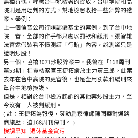
無獨有偶，呼應台中地檢署的縱放，台中地院和高
院則是用輕判的方式，幫地檢署收拾一些舞弊的殘
案。舉例：
上一個信音公司行賄郵儲基金的案例，到了台中地
院一審，全部的作手都只處以罰款和緩刑。張智雄
法官還假裝看不懂測謊「行賄」內容，說測謊只是
證明炒股！
另一個，協禧
3071
炒股弊案中，我曾在「
168
周刊
第
53
期」指責檢察官王捷拓縱放主力黃三郎。此案
去年在台中高院的更審後，也是全用罰款和緩刑來
幫台中地檢掩護。
但是，相對於台中檢方起訴的其他案炒股主力，至
今沒有一人被判緩刑。
(
註：王捷拓為報復，發動扁家律師陳國華對通路
商施壓，迫
168
周刊停刊。
)
檢調早知
退休基金貪污