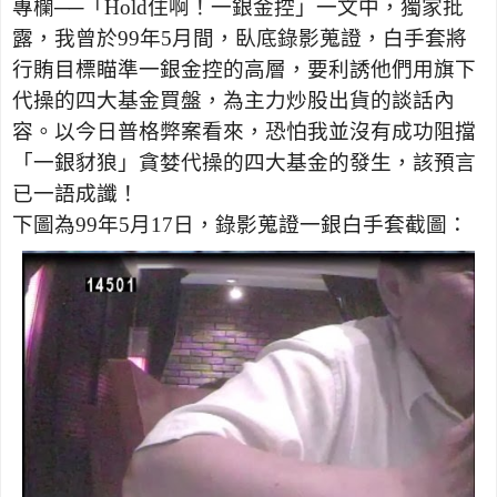
專欄──「
Hold
住啊！一銀金控」一文中，獨家批
露，我曾於
99
年
5
月間，臥底錄影蒐證，白手套將
行賄目標瞄準一銀金控的高層，要利誘他們用旗下
代操的四大基金買盤，為主力炒股出貨的談話內
容。以今日普格弊案看來，恐怕我並沒有成功阻擋
「一銀豺狼」貪婪代操的四大基金的發生，該預言
已一語成讖！
下圖為
99
年
5
月
17
日，錄影蒐證一銀白手套截圖：