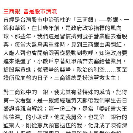
三商銀
曾是股市清流
曾經是台灣股市中流砥柱的「三商銀」──彰銀、一
銀和華銀，在廿幾年前，是政府政策指標的風向
球。那些年，我們還是習慣擠到號子營業廳去看股
票，每當大盤烏黑重挫時，見到三商銀由黑翻紅，
大廳人聲也會開始跟著從騷動到歡呼，知道政府要
進來護盤了，小散戶拿著紅單飛奔去塞給營業員，
搶股票買進；從戰爭的襲擊，政治的利空……甚至
證所稅崩盤的日子，三商銀總是扮演著救世主！
對三商銀中的一銀，我尤其有著特殊的感情，記得
第一次看盤，是一銀總經理黃天麟帶我們學生去日
盛證券親自解說；第一份工作，是當「委託書大王
陳德深」的小助理，他是我舅公，也是第一銀行的
監察人，剛從憲兵預官退伍的我，化身成了陳德深