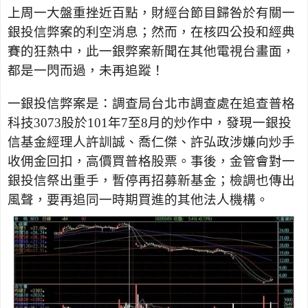
上周一大盤重挫近百點，財經台節目歸咎於有關一
銀投信弊案的利空消息；然而，在核四公投和經典
賽的狂熱中，此一銀弊案新聞在其他電視台畫面，
都是一閃而過，未再追蹤！
一銀投信弊案是：調查局台北市調查處在追查普格
科技
3073
股於
101
年
7
至
8
月的炒作中，發現一銀投
信基金經理人許訓誠、喬仁傑、許弘政涉嫌向炒手
收佣金回扣，高價買普格股票。事後，金管會對一
銀投信祭出重手，暫停再招募新基金；檢調也傳出
風聲，要再追同一時期買進的其他法人機構。