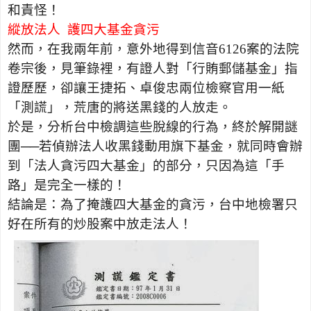
和責怪！
縱放法人
護四大基金貪污
然而，在我兩年前，意外地得到信音
6126
案的法院
卷宗後，見筆錄裡，有證人對「行賄郵儲基金」指
證歷歷，卻讓王捷拓、卓俊忠兩位檢察官用一紙
「測謊」，荒唐的將送黑錢的人放走。
於是，分析台中檢調這些脫線的行為，終於解開謎
團──若偵辦法人收黑錢動用旗下基金，就同時會辦
到「法人貪污四大基金」的部分，只因為這「手
路」是完全一樣的！
結論是：為了掩護四大基金的貪污，台中地檢署只
好在所有的炒股案中放走法人！