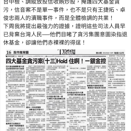
台中檢、調縱放投信收賄炒股，掩護四大基金貪
污，信音案不是單一事件，也不是只有王捷拓、卓
俊忠兩人的瀆職事件，而是全體檢調的共業！
下周我將提出最強力的證據，證明這些司法人員早
已背棄台灣人民──他們目睹了貪污集團意圖染指退
休基金，卻讓他們赤裸裸的得逞！