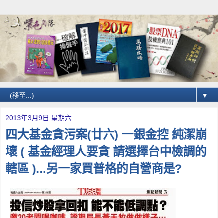
▼
2013年3月9日 星期六
四大基金貪污案(廿六) 一銀金控 純潔崩
壞 ( 基金經理人要貪 請選擇台中檢調的
轄區 )...另一家買普格的自營商是?