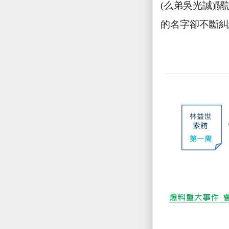
(
么弟吳光誠
)
關
的名字卻不斷糾