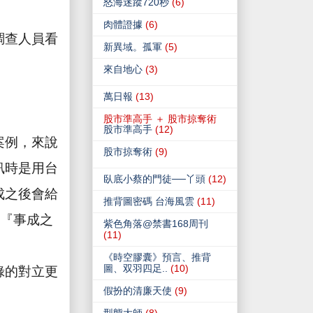
怒海迷蹤720秒
(6)
肉體證據
(6)
調查人員看
新異域。孤軍
(5)
來自地心
(3)
萬日報
(13)
股市準高手 ＋ 股市掠奪術
股市準高手
(12)
案例，來說
股市掠奪術
(9)
訊時是用台
臥底小蔡的門徒──丫頭
(12)
成之後會給
推背圖密碼 台海風雲
(11)
『事成之
紫色角落@禁書168周刊
(11)
《時空膠囊》預言、推背
圖、双羽四足..
(10)
綠的對立更
假扮的清廉天使
(9)