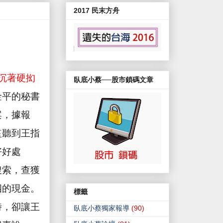
2017 民末方舟
沉著硬抝
臥底小蔡──股市鎖碼文章
金平的秘書
案，據報
監聽到王指
好好處
搜索，查獲
四的現金。
標籤
時，卻讓王
臥底小蔡獨家報導
(90)