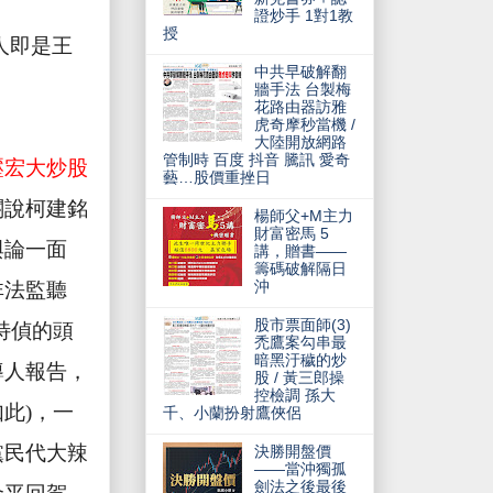
證炒手 1對1教
授
人即是王
中共早破解翻
牆手法 台製梅
花路由器訪雅
虎奇摩秒當機 /
大陸開放網路
管制時 百度 抖音 騰訊 愛奇
壓宏大炒股
藝…股價重挫日
關說柯建銘
楊師父+M主力
財富密馬 5
與論一面
講，贈書——
籌碼破解隔日
沖
非法監聽
股市票面師(3)
特偵的頭
禿鷹案勾串最
暗黑汙穢的炒
導人報告，
股 / 黃三郎操
控檢調 孫大
如此
)
，一
千、小蘭扮射鷹俠侶
黨民代大辣
決勝開盤價
——當沖獨孤
劍法之後最後