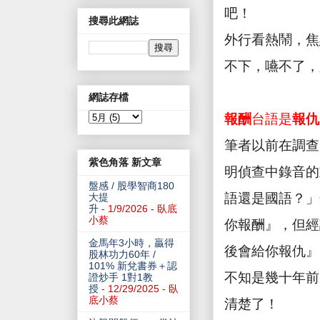
吧！
搜尋此網誌
外行看熱鬧，焦
不下，嚥不了，
網誌存檔
報酬
台語是
報仇
筆者以前在調查
紫色角落 新文章
明偵查中錄音的
盤感 / 股學智商180
語還是國語？」
大提
升
- 1/9/2026
- 臥底
小蔡
你報酬』，但經
金馬年3小時，贏得
後會給你報仇』
股林功力60年 /
101% 新兌書券＋認
不知是幾十年前
證炒手 1對1教
授
- 12/29/2025
- 臥
底小蔡
清楚了！