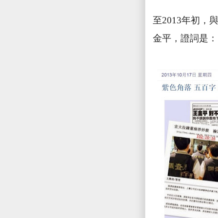
至
2013
年初，
金平，證詞是：