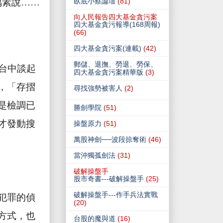
偶素說……
臥底小蔡論壇
(81)
向人民報告四大基金貪污案
四大基金貪污報導(168周報)
(66)
四大基金貪污案(連載)
(42)
郵儲、退撫、勞退、勞保、
台中談起
四大基金貪污案精華版
(3)
，「存摺
尋找強勢被害人
(2)
是檢調已
勝劍學院
(51)
才發動搜
操盤原力
(51)
萬股神劍──波段掠奪術
(46)
當沖獨孤劍法
(31)
破解操盤手
股市奇書---破解操盤手
(25)
破解操盤手---作手兵法實戰
犯罪的偵
(20)
方式，也
台股的魔與道
(16)