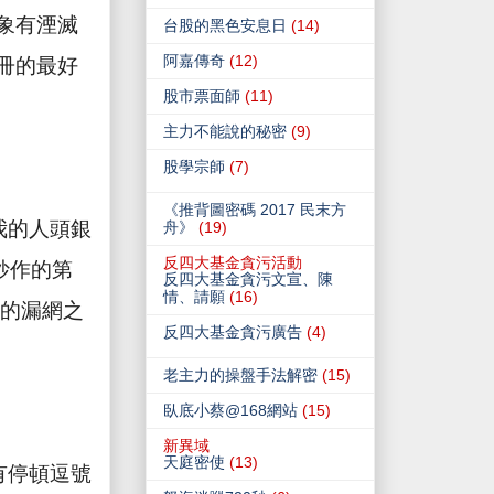
象有湮滅
台股的黑色安息日
(14)
阿嘉傳奇
(12)
冊的最好
股市票面師
(11)
主力不能說的秘密
(9)
股學宗師
(7)
《推背圖密碼 2017 民末方
我的人頭銀
舟》
(19)
反四大基金貪污活動
炒作的第
反四大基金貪污文宣、陳
情、請願
(16)
的漏網之
反四大基金貪污廣告
(4)
老主力的操盤手法解密
(15)
臥底小蔡@168網站
(15)
新異域
天庭密使
(13)
有停頓逗號