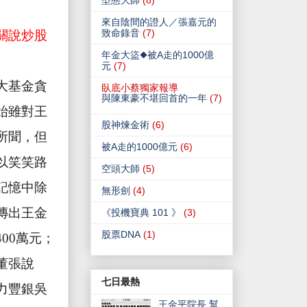
型態大師
(8)
來自陰間的證人／張嘉元的
致命錄音
(7)
關說炒股
年金大盜◆被A走的1000億
元
(7)
大基金貪
臥底小蔡獨家報導
與陳東豪不堪回首的一年
(7)
始雖對王
股神煉金術
(6)
所聞，但
被A走的1000億元
(6)
以笑笑路
空頭大師
(5)
記憶中除
無形劍
(4)
傳出王金
《投機寶典 101 》
(3)
股票DNA
(1)
400
萬
元；
董張說
七日最熱
力豐銀吳
王金平院長 幫