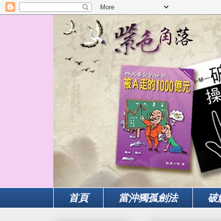
首頁
當沖獨孤劍法
破