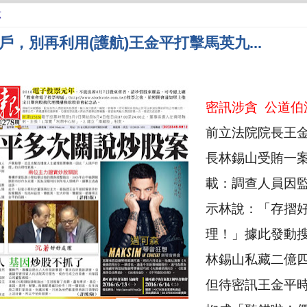
六
，別再利用(護航)王金平打擊馬英九...
密訊涉貪
公道伯
前立法院院長王
長林錫山受賄一
載：調查人員因
示林說：「存摺
理！」據此發動
林錫山私藏二億
但待密訊王金平