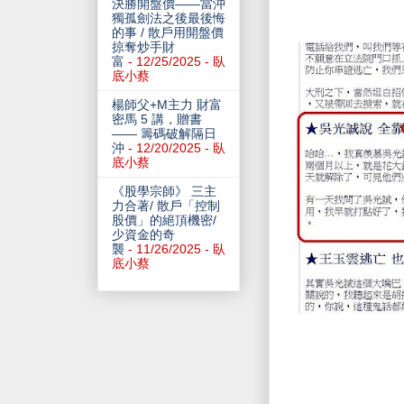
決勝開盤價——當沖
獨孤劍法之後最後悔
的事 / 散戶用開盤價
掠奪炒手財
富
- 12/25/2025
- 臥
底小蔡
楊師父+M主力 財富
密馬 5 講，贈書
—— 籌碼破解隔日
沖
- 12/20/2025
- 臥
底小蔡
《股學宗師》 三主
力合著/ 散戶「控制
股價」的絕頂機密/
少資金的奇
襲
- 11/26/2025
- 臥
底小蔡