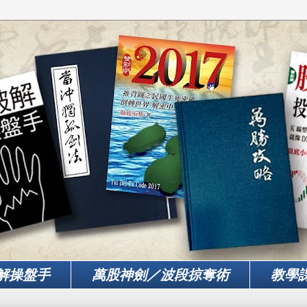
解操盤手
萬股神劍／波段掠奪術
教學