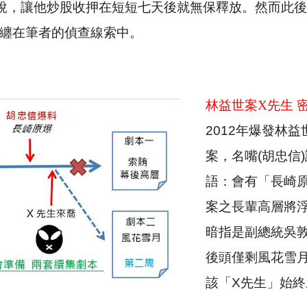
說，讓他炒股收押在短短七天後就無保釋放。然而此後
纏在筆者的偵查線索中。
林益世案
X
先生 
2012
年爆發林益
案，名嘴
(
胡忠信
)
語：會有「長崎
案之長輩高層將
暗指是副總統吳
後頭僅剩風花雪
該「
X
先生」始終