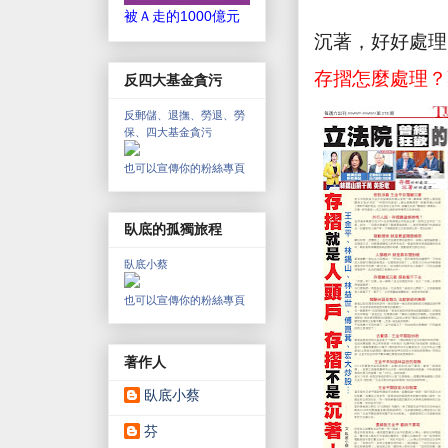
被Ａ走的1000億元
沉著，好好處理
存摺怎麼處理？
反四大基金貪污
反郵儲、退撫、勞退、勞
保、四大基金貪污
也可以宣傳你的粉絲專頁
臥底的孤獨旅程
臥底小蔡
也可以宣傳你的粉絲專頁
著作人
臥底小蔡
芬