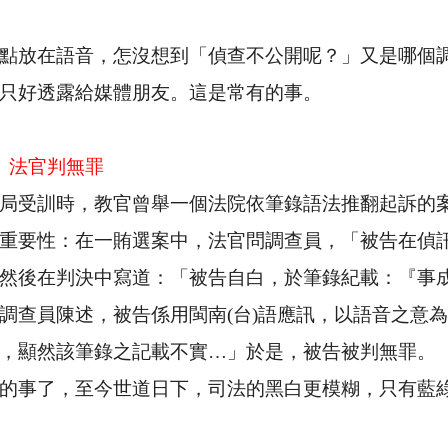
點放在語音，怎沒想到「偵查不公開呢？」又是哪個
只好透露給媒體朋友。這是常有的事。
法官判無罪
局受訓時，教官曾舉一個法院依筆錄語法推翻起訴的
重要性：在一賄選案中，法官問調查員，「被告在偵
然後在判決中寫道：「被告自白，於筆錄紀載：『事
調查員陳述，被告係用閩南
(
台
)
語應訊，以語音之意為
，顯然該筆錄之記載不實…」於是，被告被判無罪。
的事了，至今世道日下，司法的黑白更模糊，只有藍