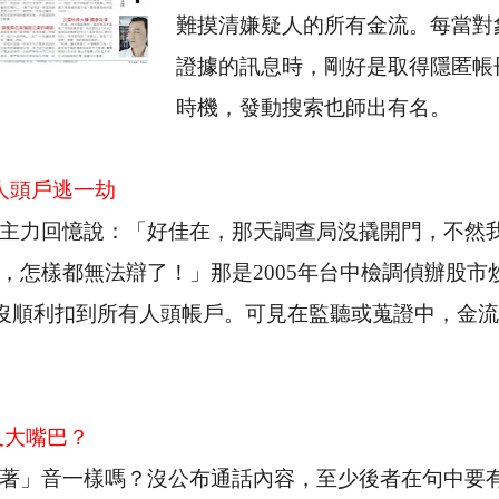
難摸清嫌疑人的所有金流。每當對
證據的訊息時，剛好是取得隱匿帳
時機，發動搜索也師出有名。
人頭戶逃一劫
主力回憶說：「好佳在，那天調查局沒撬開門，不然
，怎樣都無法辯了！」那是
2005
年台中檢調偵辦股市
沒順利扣到所有人頭帳戶。可見在監聽或蒐證中，金流
又大嘴巴？
著」音一樣嗎？沒公布通話內容，至少後者在句中要