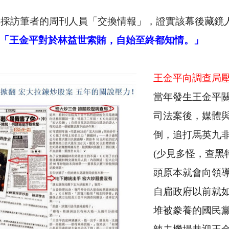
與採訪筆者的周刊人員「交換情報」，證實該幕後藏鏡
「王金平對於林益世索賄，自始至終都知情。」
王金平向調查局
當年發生王金平
司法案後，媒體
倒，追打馬英九
(
少見多怪，查黑
頭原本就會向領
自扁政府以前就
堆被豢養的國民