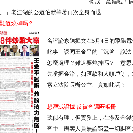
抝成「聽錯啦！
。」老江湖的公道伯就等著再次全身而退。
難道燒掉嗎？
名評論家陳揮文在
5
月
4
日的飛碟電
此事，認同王金平的「沉著」說法
怎麼處理？難道要燒掉嗎？」意思
先掌握金流，如匯款和人頭戶等，
索立法院長辦公室。真如此嗎？
想湮滅證據 反被查隱匿帳冊
聽似有理，但實務上，在涉及金錢
查中，辦案人員無論窮盡一切調查