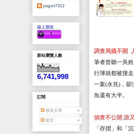
yogurt7312
線上朋友
調查局撬不開
新站瀏覽人數
筆者曾聽一吳姓
行簿就都被搜走
6,741,998
一案
(
永兆
)
，卻
魚還有大半。
訂閱
發表文章
偵查不公開 誰
留言
「存摺」和「沉