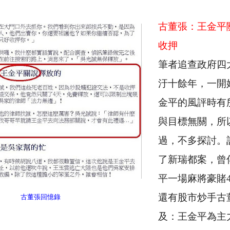
古董張：王金平
收押
筆者追查政府四
汙十餘年，一開
金平的風評時有
與目標無關，所
過，不多探討。
了新瑞都案，曾
平一場麻將豪賭
還有股市炒手古
古董張回憶錄
及：王金平為主