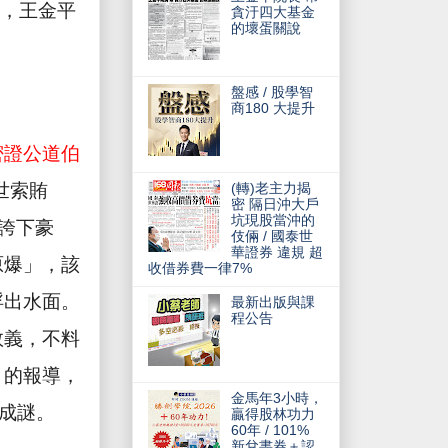
，王金平
貪汙四大基金
的壞蛋關說
盤感 / 股學智
商180 大提升
密證公道伯
(轉)老主力揭
世索賄
密 隔日沖大戶
坑現股當沖的
誇下豪
伎倆 / 國泰世
華證券 違規 超
原爆」，該
收借券費一律7%
浮出水面。
最新出版與課
程公告
敦義，不料
月的報導，
金馬年3小時，
成謎。
贏得股林功力
60年 / 101%
新兌書券＋認