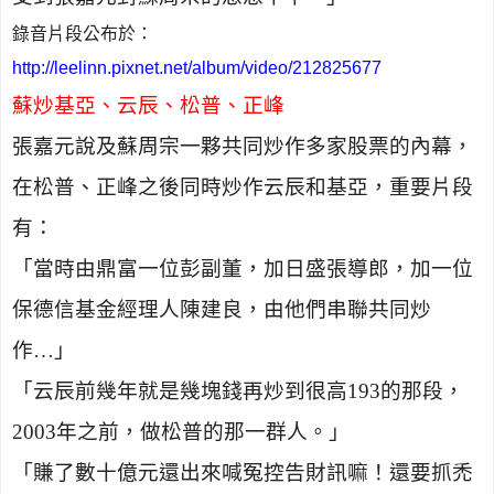
錄音片段公布於：
http://leelinn.pixnet.net/album/video/212825677
蘇炒基亞、云辰、松普、正峰
張嘉元說及蘇周宗一夥共同炒作多家股票的內幕，
在松普、正峰之後同時炒作云辰和基亞，重要片段
有：
「當時由鼎富一位彭副董，加日盛張導郎，加一位
保德信基金經理人陳建良，由他們串聯共同炒
作…」
「云辰前幾年就是幾塊錢再炒到很高
193
的那段，
2003
年之前，做松普的那一群人。」
「賺了數十億元還出來喊冤控告財訊嘛！還要抓禿