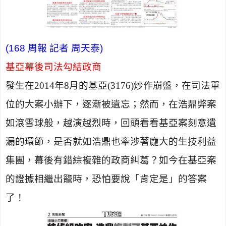
(168 周報 記者 周天泰)
基亞幕後司法勾結政商
發生在
2014
年
8
月的基亞
(3176)
炒作崩盤，在司法單
位的大案小辦下，逐漸被遺忘；然而，在浩鼎弊案
如滾雪球般，越演越烈時，回頭看看基亞案刻意遺
漏的環節，是否就如浩鼎也牽涉著龐大的生技利益
集團，幕後有錯綜複雜的政商糾葛？如今在基亞案
的證據相繼出籠時，恐怕要說「肯定是」的答案
了！