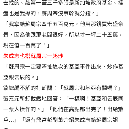
去找的。敲第一筆三千多張是新加坡政府基金。操
盤也是我操的，蘇周宗沒事幹就分錢。」
「我拿給蘇周宗四千五百萬元，他用那錢買宏盛帝
景，因為他跟那老闆很好，所以才一坪二十五萬，
現在值一百萬了！」
朱成志也搭蘇周宗一起炒
「蘇周宗一定要牽扯這次的基亞事件出來，炒作基
亞跟云辰的。」
翁總編不解的打斷問：「蘇周宗和基亞有關嗎？」
張嘉元斬釘截鐵地回答：「一樣啊！基亞和云辰同
一票人操作的。」「他們在高點都出完了！出給散
戶…」「還有鼎富彭副董介紹朱成志給蘇周宗認