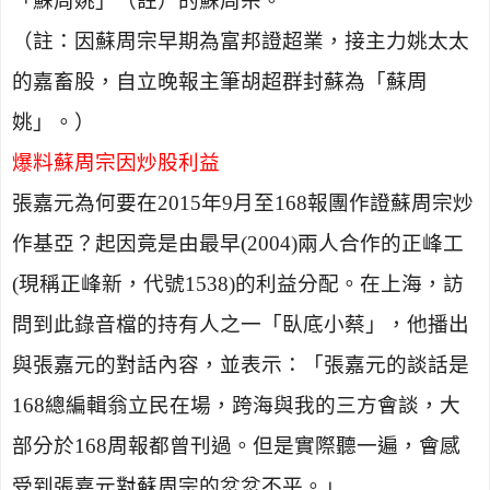
「蘇周姚」（註）的蘇周宗。
（註：因蘇周宗早期為富邦證超業，接主力姚太太
的嘉畜股，自立晚報主筆胡超群封蘇為「蘇周
姚」。）
爆料蘇周宗因炒股利益
張嘉元為何要在
2015
年
9
月至
168
報團作證蘇周宗炒
作基亞？起因竟是由最早
(2004)
兩人合作的正峰工
(
現稱正峰新，代號
1538)
的利益分配。在上海，訪
問到此錄音檔的持有人之一「臥底小蔡」，他播出
與張嘉元的對話內容，並表示：「張嘉元的談話是
168
總編輯翁立民在場，跨海與我的三方會談，大
部分於
168
周報都曾刊過。但是實際聽一遍，會感
受到張嘉元對蘇周宗的忿忿不平。」