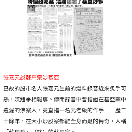
張嘉元說蘇周宗涉基亞
已故的股市名人張嘉元生前的爆料錄音近來炙手可
熱，媒體爭相報導。傳聞錄音中曾指證在基亞案中
遺漏的涉案人，竟直指一名元老級的作手——歷二
十餘年，在大小炒股案都能全身而退的傳奇，人稱