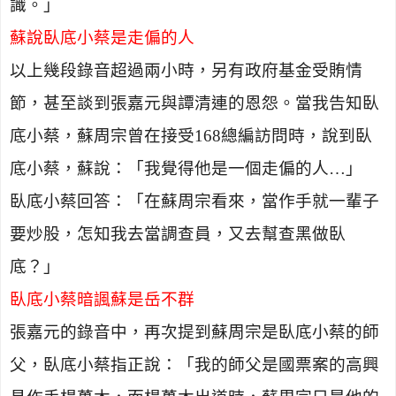
識。」
蘇說臥底小蔡是走偏的人
以上幾段錄音超過兩小時，另有政府基金受賄情
節，甚至談到張嘉元與譚清連的恩怨。當我告知臥
底小蔡，蘇周宗曾在接受
168
總編訪問時，說到臥
底小蔡，蘇說：「我覺得他是一個走偏的人…」
臥底小蔡回答：「在蘇周宗看來，當作手就一輩子
要炒股，怎知我去當調查員，又去幫查黑做臥
底？」
臥底小蔡暗諷蘇是岳不群
張嘉元的錄音中，再次提到蘇周宗是臥底小蔡的師
父，臥底小蔡指正說：「我的師父是國票案的高興