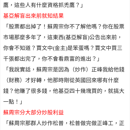
鷹，這些人有什麼資格抓禿鷹？」
基亞解盲出來前就知結果
「股票都出掉了！蘇周宗你不了解他嗎？你在股票
市場那麼多年了，這東西
(
基亞解盲
)
公告出來前，
你會不知道？賈文中
(
金主
)
是笨蛋嗎？賈文中買三
千張都出完了，你不會看鼎富的進出？」
「我說實話，蘇周宗是因為（炒作）正峰我給他錢
（財務）才好轉，他那時剛從英國回來哪有什麼
錢？他賺了很多錢，他基亞四十幾塊買的，就搞大
一點！」
蘇周宗分大部分炒股利益
「蘇周宗那群人炒作松普，松普做完做正峰工，正