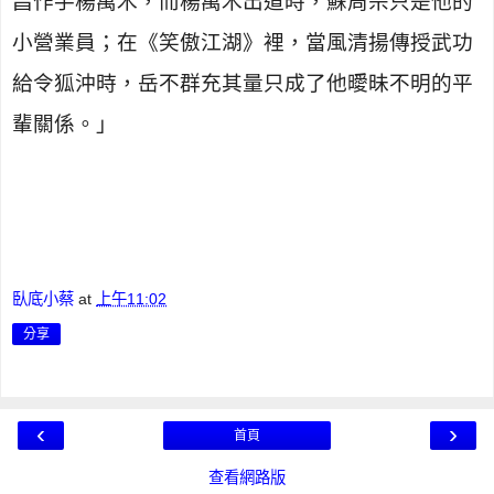
昌作手楊萬木，而楊萬木出道時，蘇周宗只是他的
小營業員；在《笑傲江湖》裡，當風清揚傳授武功
給令狐沖時，岳不群充其量只成了他曖昧不明的平
輩關係。」
臥底小蔡
at
上午11:02
分享
‹
›
首頁
查看網路版