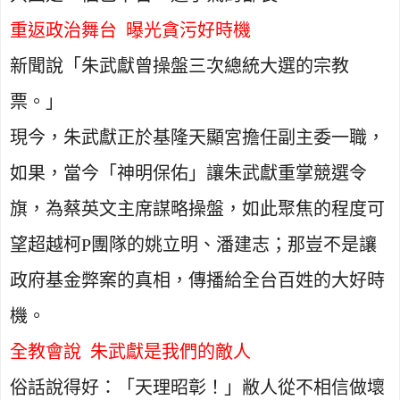
重返政治舞台
曝光貪污好時機
新聞說「朱武獻曾操盤三次總統大選的宗教
票。」
現今，朱武獻正於基隆天顯宮擔任副主委一職，
如果，當今「神明保佑」讓朱武獻重掌競選令
旗，為蔡英文主席謀略操盤，如此聚焦的程度可
望超越柯
P
團隊的姚立明、潘建志；那豈不是讓
政府基金弊案的真相，傳播給全台百姓的大好時
機。
全教會說
朱武獻是我們的敵人
俗話說得好：「天理昭彰！」敝人從不相信做壞