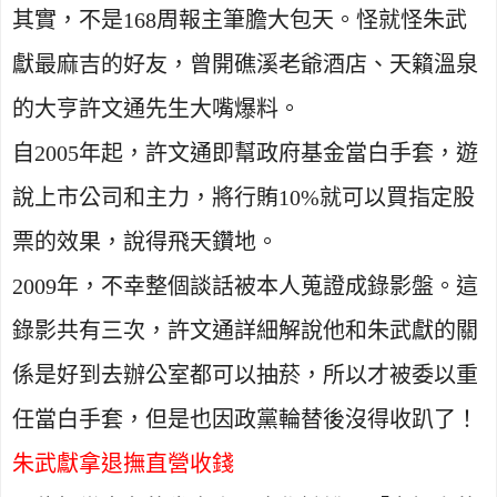
其實，不是
168
周報主筆膽大包天。怪就怪朱武
獻最麻吉的好友，曾開礁溪老爺酒店、天籟溫泉
的大亨許文通先生大嘴爆料。
自
2005
年起，許文通即幫政府基金當白手套，遊
說上市公司和主力，將行賄
10%
就可以買指定股
票的效果，說得飛天鑽地。
2009
年，不幸整個談話被本人蒐證成錄影盤。這
錄影共有三次，許文通詳細解說他和朱武獻的關
係是好到去辦公室都可以抽菸，所以才被委以重
任當白手套，但是也因政黨輪替後沒得收趴了！
朱武獻拿退撫直營收錢