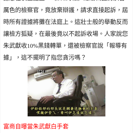
厲色的檢察官，竟放棄辯護，請求直接起訴，屆
時所有證據將攤在法庭上。這壯士般的舉動反而
讓檢方狐疑，在最後竟以不起訴收場。人家說您
朱武獻收
10%
黑錢轉單，還被檢察官說「報導有
據」，這不擺明了指您貪污嗎？
富商自曝當朱武獻白手套