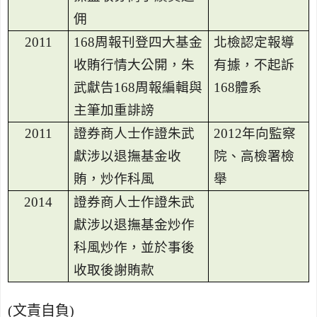
佣
2011
168
周報刊登四大基金
北檢認定報導
收賄行情大公開，朱
有據，不起訴
武獻告
168
周報編輯與
168
體系
主筆加重誹謗
2011
證券商人士作證朱武
2012
年向監察
獻涉以退撫基金收
院、高檢署檢
賄，炒作科風
舉
2014
證券商人士作證朱武
獻涉以退撫基金炒作
科風炒作，並於事後
收取後謝賄款
(
文責自負
)