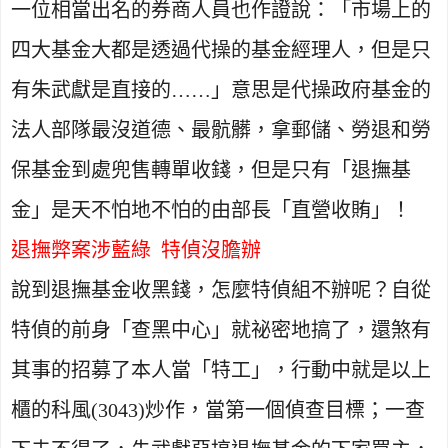
一位相當出名的券商人員也作證說：「市場上的
四大基金大都是透過代操的基金經理人，但是只
有朱武獻是直接的……」意思是代操政府基金的
法人部隊最沒道德、最骯髒，拿郵儲、勞退和勞
保基金到處兜售轉單收錢，但是只有「退撫基
金」是天不怕地不怕的由部長「直營收賄」！
退撫弊案涉藍綠
特偵沒膽辦
說到退撫基金收黑錢，怎麼特偵組不辦呢？自從
特偵的前身「查黑中心」就祕密地搞了，還煞有
其事的招募了本人當「特工」，行動中就是以上
櫃的科風
(3043)
炒作，當第一個偵查目標；一查