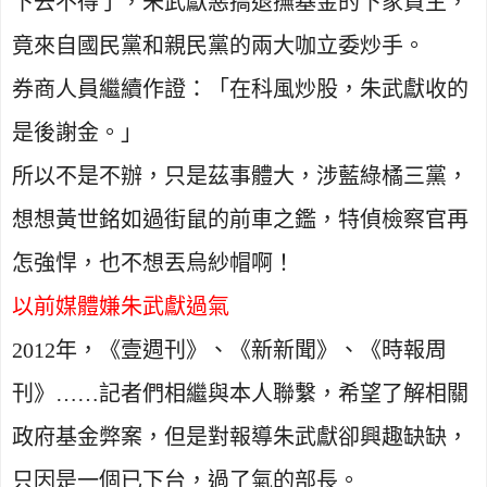
下去不得了，朱武獻惡搞退撫基金的下家買主，
竟來自國民黨和親民黨的兩大咖立委炒手。
券商人員繼續作證：「在科風炒股，朱武獻收的
是後謝金。」
所以不是不辦，只是茲事體大，涉藍綠橘三黨，
想想黃世銘如過街鼠的前車之鑑，特偵檢察官再
怎強悍，也不想丟烏紗帽啊！
以前媒體嫌朱武獻過氣
2012
年，《壹週刊》、《新新聞》、《時報周
刊》……記者們相繼與本人聯繫，希望了解相關
政府基金弊案，但是對報導朱武獻卻興趣缺缺，
只因是一個已下台，過了氣的部長。