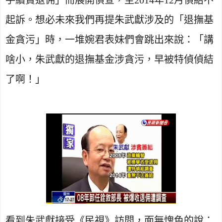
起訴。想必未來我們再提朱武獻涉及的「退撫基
金貪污」時，一堆婉君表妹們會跳出來說：「講
啥小，朱武獻的退撫基金涉貪污，早被特偵偵結
了啊！」
看到朱武獻接受《民視》訪問，面無愧色的說：