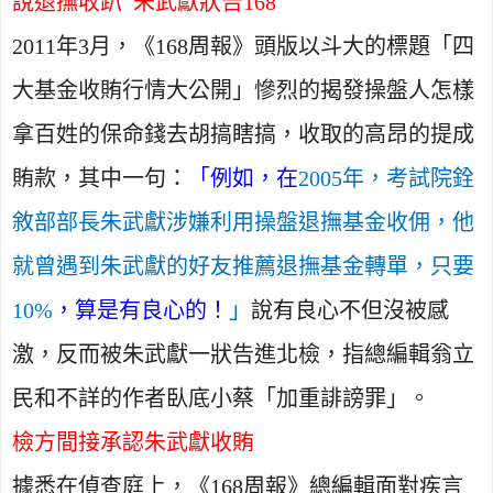
說退撫收趴 朱武獻狀告
168
2011
年
3
月，《
168
周報》頭版以斗大的標題「四
大基金收賄行情大公開」慘烈的揭發操盤人怎樣
拿百姓的保命錢去胡搞瞎搞，收取的高昂的提成
賄款，其中一句：
「例如，在
2005
年，考試院銓
敘部部長朱武獻涉嫌利用操盤退撫基金收佣，他
就曾遇到朱武獻的好友推薦退撫基金轉單，只要
10%
，算是有良心的！
」
說有良心不但沒被感
激，反而被朱武獻一狀告進北檢，指總編輯翁立
民和不詳的作者臥底小蔡「加重誹謗罪」。
檢方間接承認朱武獻收賄
據悉在偵查庭上，《
168
周報》總編輯面對疾言