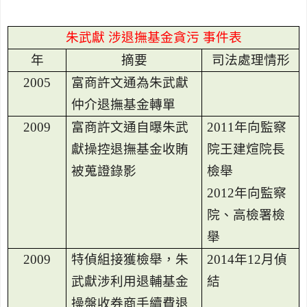
朱武獻 涉退撫基金貪污 事件表
年
摘要
司法處理情形
2005
富商許文通為朱武獻
仲介退撫基金轉單
2009
富商許文通自曝朱武
2011
年向監察
獻操控退撫基金收賄
院王建煊院長
被蒐證錄影
檢舉
2012
年向監察
院、高檢署檢
舉
2009
特偵組接獲檢舉，朱
2014
年
12
月偵
武獻涉利用退輔基金
結
操盤收券商手續費退