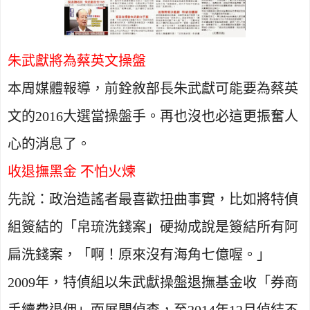
朱武獻將為蔡英文操盤
本周媒體報導，前銓敘部長朱武獻可能要為蔡英
文的
2016
大選當操盤手。再也沒也必這更振奮人
心的消息了。
收退撫黑金 不怕火煉
先說：政治造謠者最喜歡扭曲事實，比如將特偵
組簽結的「帛琉洗錢案」硬拗成說是簽結所有阿
扁洗錢案，「啊！原來沒有海角七億喔。」
2009
年，特偵組以朱武獻操盤退撫基金收「券商
手續費退佣」而展開偵查，至
2014
年
12
月偵結不