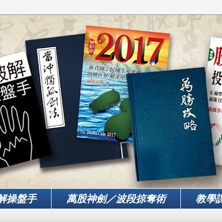
解操盤手
萬股神劍／波段掠奪術
教學