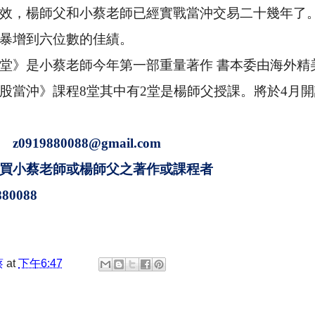
效，楊師父和小蔡老師已經實戰當沖交易二十幾年了
暴增到六位數的佳績。
堂》是小蔡老師今年第一部重量著作 書本委由海外精
股當沖》課程
8
堂其中有
2
堂是楊師父授課
。將於
4
月開
洽
z0919880088@gmail.com
買小蔡老師或楊師父之著作或課程者
80088
蔡
at
下午6:47