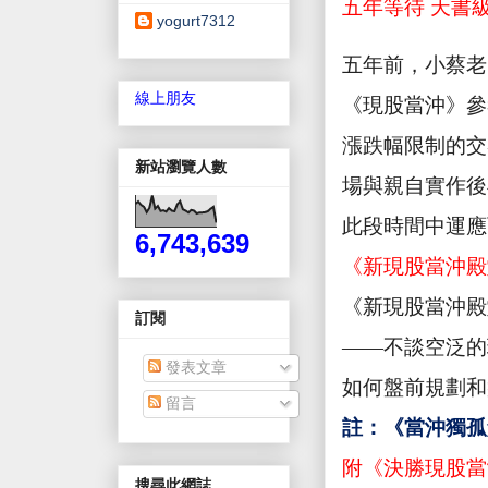
五年等待 天書
yogurt7312
五年前，小蔡老
線上朋友
《現股當沖》參
漲跌幅限制的交
新站瀏覽人數
場與親自實作後
此段時間中運應
6,743,639
《新現股當沖殿
《新現股當沖殿
訂閱
——不談空泛的
發表文章
如何盤前規劃和
留言
註：《當沖獨孤
附《決勝現股當
搜尋此網誌