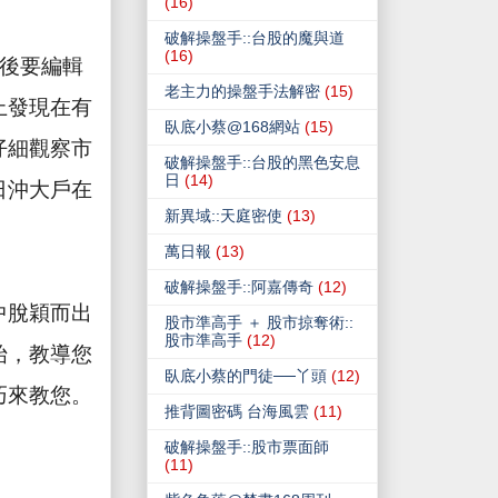
(16)
破解操盤手::台股的魔與道
(16)
後要編輯
老主力的操盤手法解密
(15)
上發現在有
臥底小蔡@168網站
(15)
仔細觀察市
破解操盤手::台股的黑色安息
日
(14)
日沖大戶在
新異域::天庭密使
(13)
萬日報
(13)
破解操盤手::阿嘉傳奇
(12)
中脫穎而出
股市準高手 ＋ 股市掠奪術::
股市準高手
(12)
始，教導您
臥底小蔡的門徒──丫頭
(12)
巧來教您。
推背圖密碼 台海風雲
(11)
破解操盤手::股市票面師
(11)