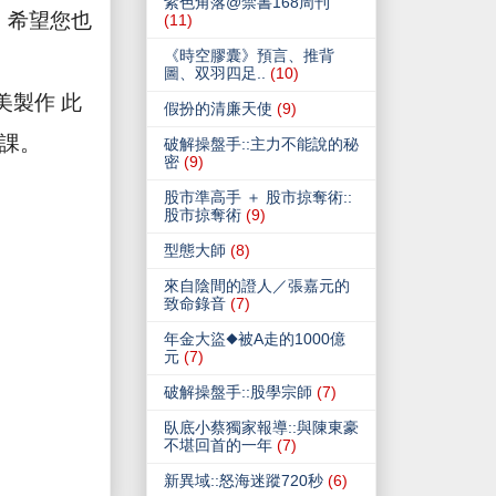
紫色角落@禁書168周刊
。希望您也
(11)
《時空膠囊》預言、推背
圖、双羽四足..
(10)
美製作 此
假扮的清廉天使
(9)
課。
破解操盤手::主力不能說的秘
密
(9)
股市準高手 ＋ 股市掠奪術::
股市掠奪術
(9)
型態大師
(8)
來自陰間的證人／張嘉元的
致命錄音
(7)
年金大盜◆被A走的1000億
元
(7)
破解操盤手::股學宗師
(7)
臥底小蔡獨家報導::與陳東豪
不堪回首的一年
(7)
新異域::怒海迷蹤720秒
(6)