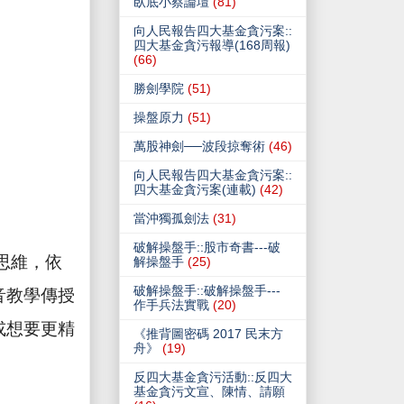
臥底小蔡論壇
(81)
向人民報告四大基金貪污案::
四大基金貪污報導(168周報)
(66)
勝劍學院
(51)
操盤原力
(51)
萬股神劍──波段掠奪術
(46)
向人民報告四大基金貪污案::
四大基金貪污案(連載)
(42)
當沖獨孤劍法
(31)
破解操盤手::股市奇書---破
思維，依
解操盤手
(25)
破解操盤手::破解操盤手---
音教學傳授
作手兵法實戰
(20)
或想要更精
《推背圖密碼 2017 民末方
舟》
(19)
反四大基金貪污活動::反四大
基金貪污文宣、陳情、請願