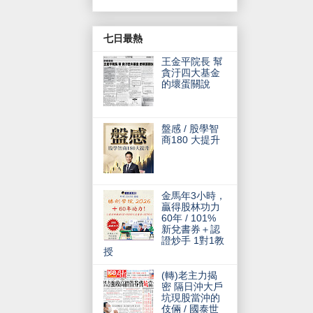
七日最熱
王金平院長 幫
貪汙四大基金
的壞蛋關說
盤感 / 股學智
商180 大提升
金馬年3小時，
贏得股林功力
60年 / 101%
新兌書券＋認
證炒手 1對1教
授
(轉)老主力揭
密 隔日沖大戶
坑現股當沖的
伎倆 / 國泰世