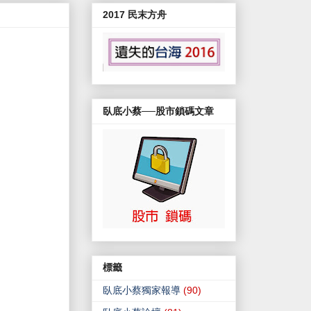
2017 民末方舟
臥底小蔡──股市鎖碼文章
標籤
臥底小蔡獨家報導
(90)