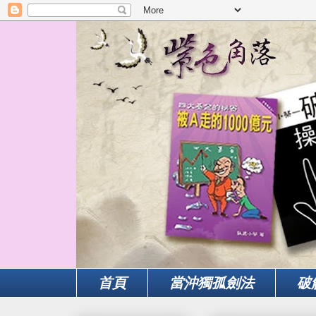
首頁
當沖獨孤劍法
破