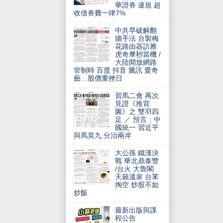
華證券 違規 超
收借券費一律7%
中共早破解翻
牆手法 台製梅
花路由器訪雅
虎奇摩秒當機 /
大陸開放網路
管制時 百度 抖音 騰訊 愛奇
藝…股價重挫日
習馬二會 再次
見證《推背
圖》之 雙羽四
足 ／ 預言：中
國統一 習近平
與馬英九 分治兩岸
大公孫 鐵漢決
戰 華北鼎泰豐
/台火 大魯閣
天籟溫泉 台苯
掏空 炒股不如
炒飯
最新出版與課
程公告