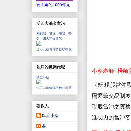
被Ａ走的1000億元
反四大基金貪污
反郵儲、退撫、勞退、勞
保、四大基金貪污
也可以宣傳你的粉絲專頁
臥底的孤獨旅程
小蔡老師
+
楊師
臥底小蔡
《新 現股當沖
也可以宣傳你的粉絲專頁
照逐筆交易制度
著作人
現股當沖之實務
臥底小蔡
進功力的當沖客
芬