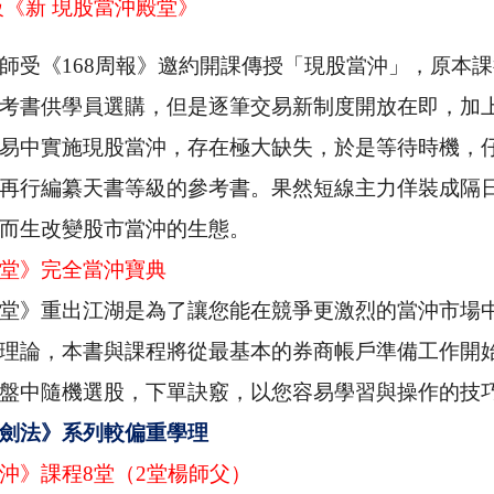
級《新 現股當沖殿堂》
師受
《
168
周報
》
邀約開課傳授「現股當沖
」，
原本課
考書供學員選購，但是逐筆交易新制度開放在即，加
易中實施現股當沖，存在極大缺失，於是等待時機，
再行編纂天書等級的參考書。果然短線主力佯裝成隔
而生改變股市當沖的生態。
堂》完全當沖寶典
堂》
重出江湖是為了讓您能在競爭更激烈的當沖市場
理論，本書與課程將從最基本的券商帳戶準備工作開
盤中隨機選股，下單訣竅，以您容易學習與操作的技
劍法》系列較偏重學理
沖》課程
8
堂（
2
堂楊師父）