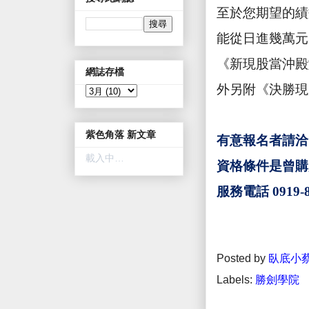
至於您期望的績
能從日進幾萬元
《新現股當沖殿
網誌存檔
外另附
《決勝現
紫色角落 新文章
有意報名者請
載入中…
資格條件是曾購
服務電話 0919-8
Posted by
臥底小
Labels:
勝劍學院