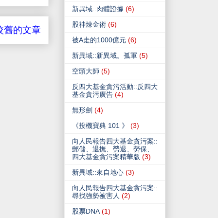
新異域::肉體證據
(6)
股神煉金術
(6)
較舊的文章
被A走的1000億元
(6)
新異域::新異域。孤軍
(5)
空頭大師
(5)
反四大基金貪污活動::反四大
基金貪污廣告
(4)
無形劍
(4)
《投機寶典 101 》
(3)
向人民報告四大基金貪污案::
郵儲、退撫、勞退、勞保、
四大基金貪污案精華版
(3)
新異域::來自地心
(3)
向人民報告四大基金貪污案::
尋找強勢被害人
(2)
股票DNA
(1)