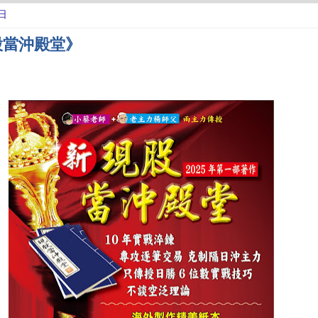
日
股當沖殿堂》