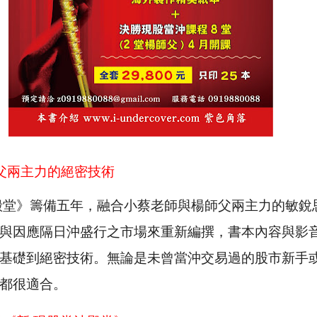
父兩主力的絕密技術
殿堂》
籌備五年，
融合
小蔡老師
與楊師父兩主力的敏銳
與因應隔日沖盛行之市場來重新編撰
，
書本內容與影
基礎到絕密技術。無論是未曾當沖交易過的股市新手
都很適合
。