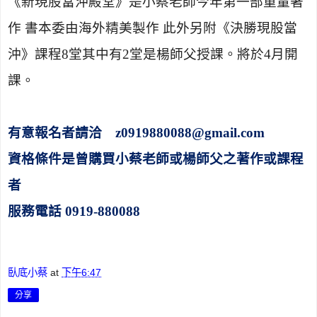
《新現股當沖殿堂》是小蔡老師今年第一部重量著
作 書本委由海外精美製作 此外另附
《決勝現股當
沖》課程
8
堂其中有
2
堂是楊師父授課
。將於
4
月開
課。
有意報名者請洽
z0919880088@gmail.com
資格條件是曾購買小蔡老師或楊師父之著作或課程
者
服務電話 0919-880088
臥底小蔡
at
下午6:47
分享