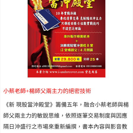
小蔡老師
+
楊師父兩主力的絕密技術
《新 現股當沖殿堂》
籌備五年，
融合
小蔡老師
與楊
師父兩主力的敏銳思維，依照逐筆交易制度與因應
隔日沖盛行之市場來重新編撰
，
書本內容與影音教