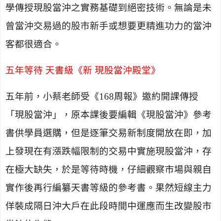
學傳授現股當沖之實務基礎到絕密技術。無論是未
曾當沖交易過的股市新手或想要更精進功力的當沖
客都很適合
。
五年等待 天書級《新 現股當沖殿堂》
五年前，小蔡老師受
《
168
周報
》
邀約開課傳授
「現股當沖
」，
原本課後要編輯《現股當沖》參考
書供學員選購，但是逐筆交易新制度開放在即，加
上發現在有漲跌幅限制的交易中實施現股當沖，存
在極大缺失，於是等待時機，仔細觀察市場與親自
實作後再行編纂天書等級的參考書。果然短線主力
佯裝成隔日沖大戶在此段時間中運應而生改變股市