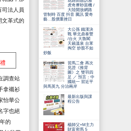
花路由器訪雅
虎奇摩秒當機 /
百司法人員
大陸開放網路
管制時 百度 抖音 騰訊 愛奇
藝…股價重挫日
開文革式的
大公孫 鐵漢決
戰 華北鼎泰豐
/台火 大魯閣
天籟溫泉 台苯
掏空 炒股不如
炒飯
手禮
習馬二會 再次
見證《推背
圖》之 雙羽四
足 ／ 預言：中
在調查站
國統一 習近平
與馬英九 分治兩岸
手拿襯衫
最新出版與課
家怡華公
程公告
名字也絕
年的
楊師父+M主力
財富密馬 5