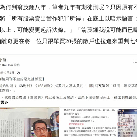
為何判翁茂鍾八年，筆者九年有期徒刑呢？只因原有
將「所有股票賣出當作犯罪所得」在庭上以暗示語言
以上，可能變更起訴法條。」「翁茂鍾我說可能而已
的離奇更在將一位只跟單買
20
張的散戶也拉進來重判七