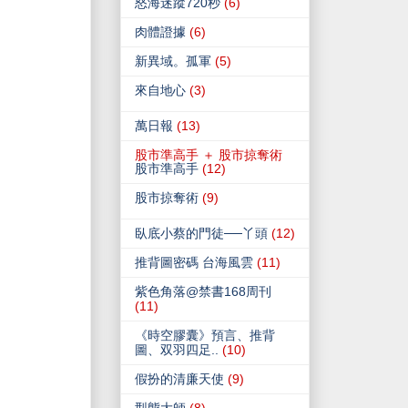
怒海迷蹤720秒
(6)
肉體證據
(6)
新異域。孤軍
(5)
來自地心
(3)
萬日報
(13)
股市準高手 ＋ 股市掠奪術
股市準高手
(12)
股市掠奪術
(9)
臥底小蔡的門徒──丫頭
(12)
推背圖密碼 台海風雲
(11)
紫色角落@禁書168周刊
(11)
《時空膠囊》預言、推背
圖、双羽四足..
(10)
假扮的清廉天使
(9)