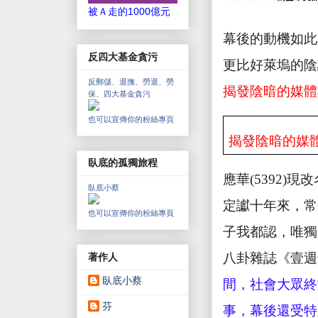
被Ａ走的1000億元
幕後的動機如此
反四大基金貪污
更比好萊塢的陰
反郵儲、退撫、勞退、勞
揭發陰暗的媒體
保、四大基金貪污
也可以宣傳你的粉絲專頁
揭發陰暗的媒
臥底的孤獨旅程
應華
(5392)
現改
臥底小蔡
定讞十年來，常
也可以宣傳你的粉絲專頁
子我都認，唯獨
八卦雜誌《壹週
著作人
臥底小蔡
間，社會大眾終
芬
事，幕後還受特