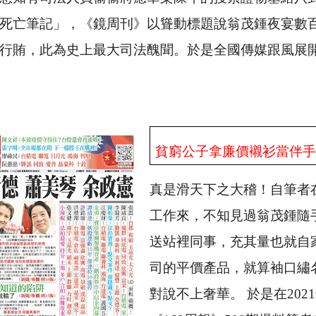
死亡筆記」，《鏡周刊》以聳動標題說翁茂鍾夜宴數
行賄，此為史上最大司法醜聞。於是全國傳媒跟風展
貧窮公子拿廉價襯衫當伴
真是滑天下之大稽！自筆者
工作來，不知見過翁茂鍾隨
送站裡同事，充其量也就自
司的平價產品，就算袖口繡
對說不上奢華。 於是在
2021