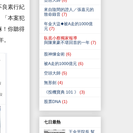
型態大師
(8)
不良素行紀
來自陰間的證人／張嘉元的
致命錄音
(7)
：「本案犯
年金大盜◆被A走的1000億
嘛！你聽得
元
(7)
臥底小蔡獨家報導
年。
與陳東豪不堪回首的一年
(7)
股神煉金術
(6)
被A走的1000億元
(6)
空頭大師
(5)
無形劍
(4)
《投機寶典 101 》
(3)
股票DNA
(1)
七日最熱
王金平院長 幫