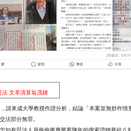
司法 文革清算翁茂鍾
中，請來成大學教授作證分析，結論「本案並無炒作情
交法部分無罪。
怎知有司法人員偷偷將應華案陳年的搜索證物塞給八