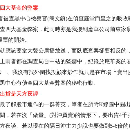
四大基金的弊案
者被查黑中心檢察官
(
簡文鎮
)
在偵查庭堂而皇之的吸收
查四大基金弊案，此同時亦是我接到應華公司前東家
股票的開始。
就應該要拿大聲公廣播放送，而臥底查案卻要相反的
上兩者都在調查局台中站的監聽中，紀錄於應華案的
第一、我沒有找外圍找投顧來炒作就只是在市場上賣出
黑中心有偵查四大基金弊案的秘密行動。
出貨是天方夜譚
最了解股市運作的一群菁英，筆者在所附
K
線圖中圈
間，若在沒「做量」
(
對沖買賣
)
的情形下，要出貨
4
千
方夜談。若以現在的隔日沖主力少說也要做到
5-6
倍的