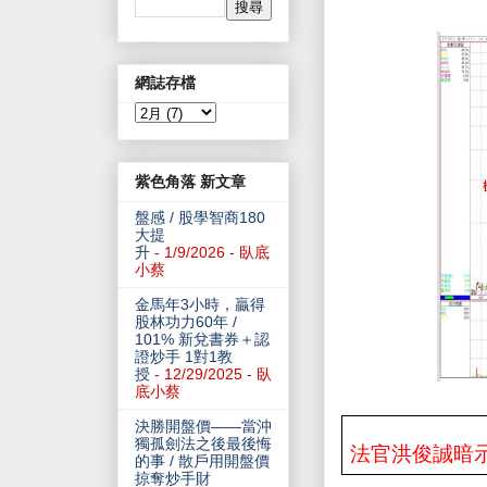
網誌存檔
紫色角落 新文章
盤感 / 股學智商180
大提
升
- 1/9/2026
- 臥底
小蔡
金馬年3小時，贏得
股林功力60年 /
101% 新兌書券＋認
證炒手 1對1教
授
- 12/29/2025
- 臥
底小蔡
決勝開盤價——當沖
獨孤劍法之後最後悔
法官洪俊誠暗
的事 / 散戶用開盤價
掠奪炒手財