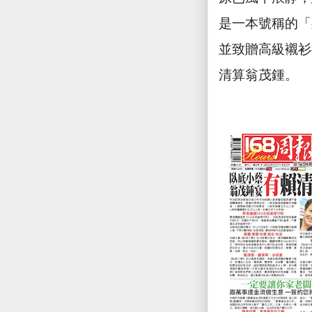
是一本號稱的「
並致贈高級襯衫
清算翁茂鍾。