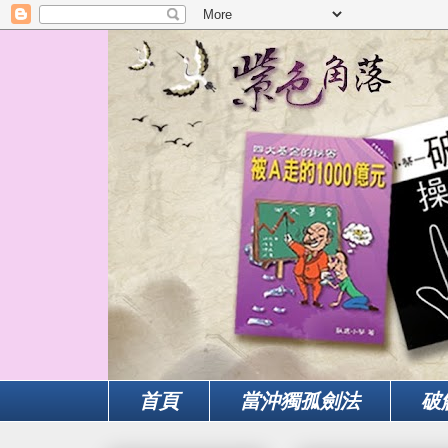
首頁
當沖獨孤劍法
破