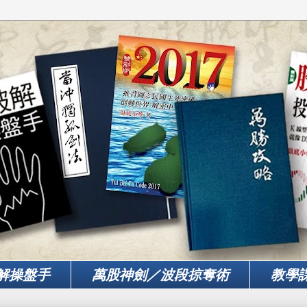
解操盤手
萬股神劍／波段掠奪術
教學