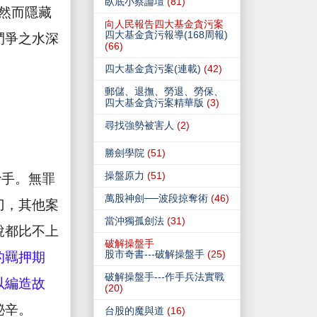
臥底小蔡論壇
(81)
然而隱藏
向人民報告四大基金貪污案
四大基金貪污報導(168周報)
鬥爭之水深
(66)
四大基金貪污案(連載)
(42)
郵儲、退撫、勞退、勞保、
四大基金貪污案精華版
(3)
尋找強勢被害人
(2)
勝劍學院
(51)
操盤原力
(51)
炒手。無罪
萬股神劍──波段掠奪術
(46)
刀，其他案
當沖獨孤劍法
(31)
說都比不上
破解操盤手
股市奇書---破解操盤手
(25)
的羈押期
破解操盤手---作手兵法實戰
以編造故
(20)
秘辛。
台股的魔與道
(16)