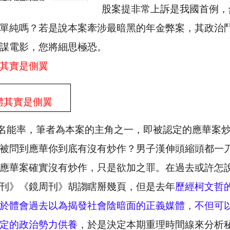
股案提非常上訴是我國首例，
單純嗎？若是說本案牽涉最暗黑的年金弊案，其政治
謀電影，您將細思極恐。
其實是側翼
體其實是側翼
名能率，筆者為本案的主角之一，即被認定的應華案
被問到應華你到底有沒有炒作？男子漢伸頭縮頭都一
應華案確實沒有炒作，只是欲加之罪。在過去或許怎
刊》《鏡周刊》胡謅瞎掰幾頁，但是去年
歷經柯文哲
於體會過去以為揭發社會陰暗面的正義媒體，不但可
定的政治勢力供養
，於是決定本期重理時間線來分析