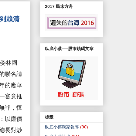
2017 民末方舟
礙到賴清
案
臥底小蔡──股市鎖碼文章
委林國
的聯名請
年的應華
一審竟推
無罪，懷
標籤
：以廉價
臥底小蔡獨家報導
(90)
總長對炒