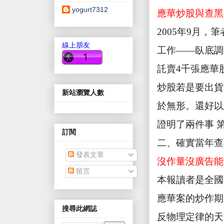
yogurt7312
應華炒股與查黑
2005
年
9
月，筆
線上朋友
工作——臥底調
託賣
4
千張應華
炒股若是要出貨
新站瀏覽人數
於無形。還好以
證明了兩件事 
訂閱
二、確實當年查
發表文章
沒作量沒廣告能
留言
本報讀者是全國
應華案的炒作期
搜尋此網誌
反物理定律的天