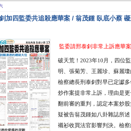
六
釗加四監委共追殺應華案 / 翁茂鍾 臥底小蔡 
監委請邢泰釗非常上訴應華
破天荒！
2023
年
10
月，
四位監
明、張菊芳、王麗珍、蘇麗瓊
檢察總長刑泰釗對早已定讞多
炒作案提非常上訴，理由是更
翻前審的重判，認定本案炒股
疑被告翁茂鍾如八卦雜誌所述
襯衫收買法官影響判決。檢察