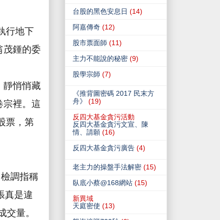
台股的黑色安息日
(14)
阿嘉傳奇
(12)
執行地下
股市票面師
(11)
翁茂鍾的委
主力不能說的秘密
(9)
股學宗師
(7)
，靜悄悄藏
《推背圖密碼 2017 民末方
舟》
(19)
卷宗裡。這
反四大基金貪污活動
股票，第
反四大基金貪污文宣、陳
情、請願
(16)
反四大基金貪污廣告
(4)
老主力的操盤手法解密
(15)
出檢調指稱
臥底小蔡@168網站
(15)
張真是違
新異域
天庭密使
(13)
成交量。