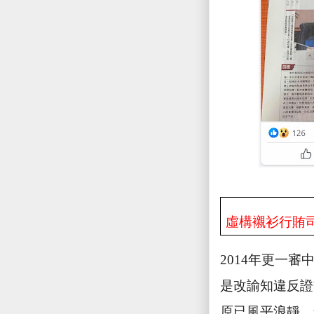
虛構襯衫行賄
2014
年更一審
是改諭知違反證
原已風平浪靜，