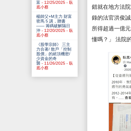
富
- 12/25/2025
- 臥
錯就在地方法院
底小蔡
楊師父+M主力 財富
錄的法官洪俊誠
密馬 5 講，贈書
—— 籌碼破解隔日
所得超過一億元
沖
- 12/20/2025
- 臥
底小蔡
懂嗎？」 法院
《股學宗師》 三主
力合著/ 散戶「控制
股價」的絕頂機密/
少資金的奇
襲
- 11/26/2025
- 臥
底小蔡