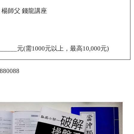
 楊師父 錢龍講座
______
元
(
需
1000
元以上，最高
10,000
元
)
880088