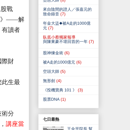
型態大師
(8)
K
股戰
來自陰間的證人／張嘉元的
致命錄音
(7)
》——解
年金大盜◆被A走的1000億
元
(7)
。有讀者
臥底小蔡獨家報導
與陳東豪不堪回首的一年
(7)
股神煉金術
(6)
國際財
被A走的1000億元
(6)
。
空頭大師
(5)
無形劍
(4)
您此生最
《投機寶典 101 》
(3)
股票DNA
(1)
技術分
七日最熱
，
講座當
王金平院長 幫