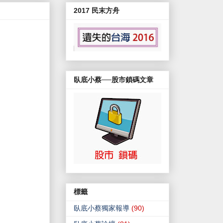
2017 民末方舟
臥底小蔡──股市鎖碼文章
標籤
臥底小蔡獨家報導
(90)