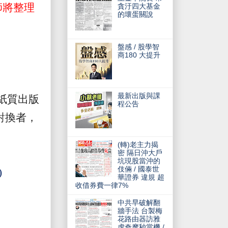
師將整理
貪汙四大基金
的壞蛋關說
盤感 / 股學智
商180 大提升
最新出版與課
紙質出版
程公告
對換者，
(轉)老主力揭
密 隔日沖大戶
坑現股當沖的
伎倆 / 國泰世
)
華證券 違規 超
收借券費一律7%
中共早破解翻
牆手法 台製梅
花路由器訪雅
虎奇摩秒當機 /