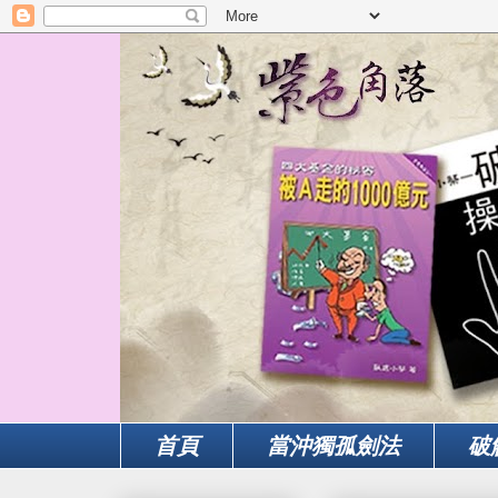
首頁
當沖獨孤劍法
破