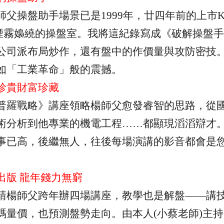
師父操盤助手場景已是
1999
年，廿四年前的上市
煙霧嬝繞的操盤室。我將這紀錄寫成《破解操盤手
公司派布局炒作，還有盤中的作價量與攻防密技
如「工業革命」般的震撼。
珍貴財富珍藏
普羅戰略》講座領略楊師父愈發睿智的思路，從
術分析到他專業的機電工程……都顯現滔滔辯才
事已高，後繼無人，往後每場演講的影音都會是
出版 龍年錢力無窮
請楊師父跨年辦四場講座，教學也是解盤——講
碼量價，也預測盤勢走向。由本人
(
小蔡老師
)
主持