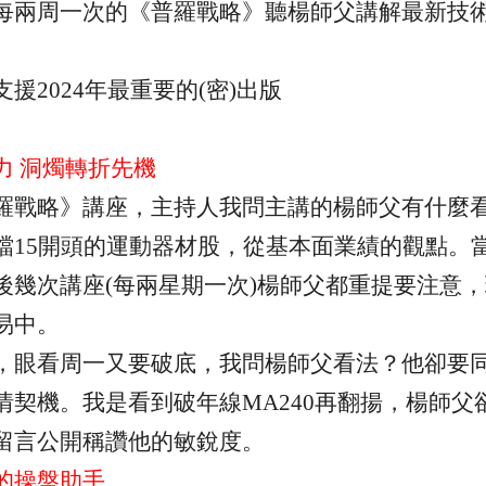
每兩周一次的《普羅戰略》聽楊師父講解最新技
支援
2024
年最重要的
(
密
)
出版
力 洞燭轉折先機
羅戰略》講座，主持人我問主講的楊師父有什麼
檔
15
開頭的運動器材股，從基本面業績的觀點。
後幾次講座
(
每兩星期一次
)
楊師父都重提要注意，
易中。
，眼看周一又要破底，我問楊師父看法？他卻要
情契機。我是看到破年線
MA240
再翻揚，楊師父
留言公開稱讚他的敏銳度。
的操盤助手