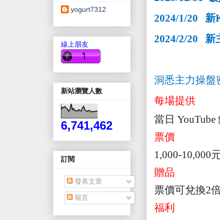
yogurt7312
2024/1/20
新
2024/2/20
新
線上朋友
洞悉主力操盤
新站瀏覽人數
每場提供
當日
YouTube
6,741,462
票價
1,000-10,000
元
訂閱
贈品
發表文章
票價可兌換
2
留言
福利