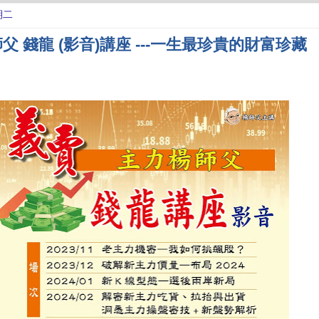
期二
父 錢龍 (影音)講座 ---一生最珍貴的財富珍藏