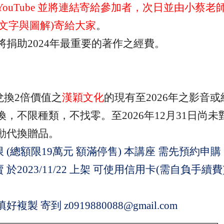
YouTube
並將連結寄給參加者，次日並由小蔡老
文字與圖解
)
寄給大家
。
將捐助
2024
年最重要的著作之經費。
兌換
2
倍價值之
漢穎文化
的現有至
2026
年之影音或
換，不限種類，不找零。至
2026
年
12
月
31
日尚未
動代換贈品。
限
(
總額限
19
萬元 額滿停售
)
本講座 需先預約申購
於2023/11/22 上架 可使用信用卡(需自負手續費
填好複製 寄到
z0919880088@gmail.com