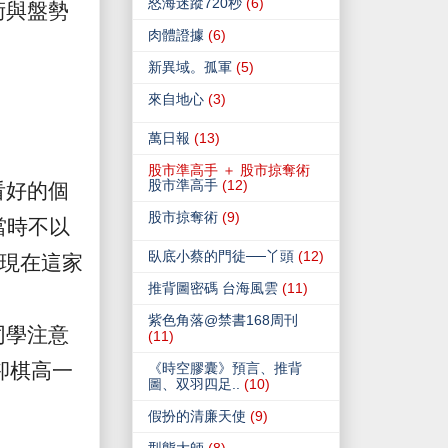
怒海迷蹤720秒
(6)
術與盤勢
肉體證據
(6)
新異域。孤軍
(5)
來自地心
(3)
萬日報
(13)
股市準高手 ＋ 股市掠奪術
股市準高手
(12)
看好的個
股市掠奪術
(9)
當時不以
臥底小蔡的門徒──丫頭
(12)
現在這家
推背圖密碼 台海風雲
(11)
紫色角落@禁書168周刊
同學注意
(11)
卻棋高一
《時空膠囊》預言、推背
圖、双羽四足..
(10)
假扮的清廉天使
(9)