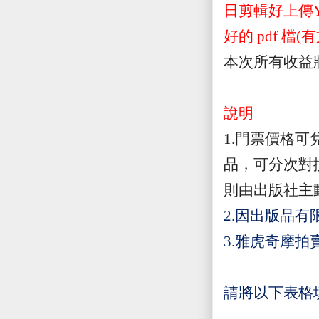
日剪輯好上傳
好的
pdf
檔
(
有
本次所有收益
說明
1.門票價格可
品，可分次對
則由出版社主
2.因出版品有
3.
雅虎奇摩拍賣 
請將以下表格