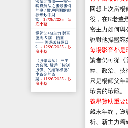
決勝開盤價——當沖
獨孤劍法之後最後悔
回想上次當楊
的事 / 散戶用開盤價
掠奪炒手財
役，在
K
老董
富
- 12/25/2025
- 臥
底小蔡
密主力如何與
楊師父+M主力 財富
密馬 5 講，贈書
說對他操盤宛
—— 籌碼破解隔日
沖
- 12/20/2025
- 臥
每場影音都是
底小蔡
讀者仍可從《
《股學宗師》 三主
力合著/ 散戶「控制
經、政治、技
股價」的絕頂機密/
少資金的奇
襲
- 11/26/2025
- 臥
只是楊師父年
底小蔡
珍貴的珍藏。
義舉贊助重要
歲末年終，邀
析、新主力籌