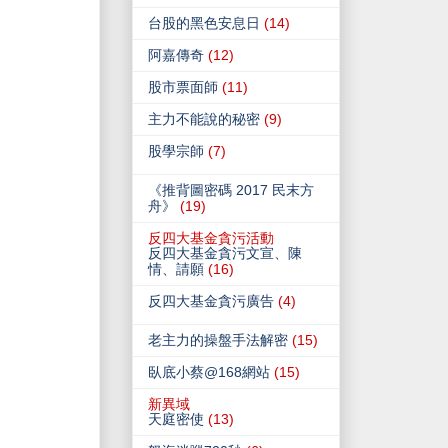
台股的黑色安息日
(14)
阿嘉傳奇
(12)
股市票面師
(11)
主力不能說的秘密
(9)
股學宗師
(7)
《推背圖密碼 2017 民末方
舟》
(19)
反四大基金貪污活動
反四大基金貪污文宣、陳
情、請願
(16)
反四大基金貪污廣告
(4)
老主力的操盤手法解密
(15)
臥底小蔡@168網站
(15)
新異域
天庭密使
(13)