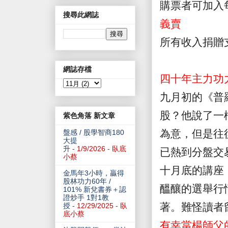
購票者可加入
搜尋此網誌
義賣
所有收入捐贈
網誌存檔
四十年主力功
九月初的《普
股？他說了一
紫色角落 新文章
為意，但是往
盤感 / 股學智商180
大提
升
- 1/9/2026
- 臥底
已熱到分盤交
小蔡
十月底的講座
金馬年3小時，贏得
股林功力60年 /
醞釀的選舉行
101% 新兌書券＋認
證炒手 1對1教
著。難怪讀者
授
- 12/29/2025
- 臥
底小蔡
有幸當楊師父