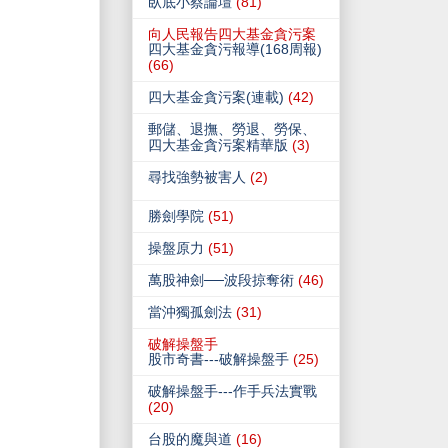
臥底小蔡論壇
(81)
向人民報告四大基金貪污案
四大基金貪污報導(168周報)
(66)
四大基金貪污案(連載)
(42)
郵儲、退撫、勞退、勞保、
四大基金貪污案精華版
(3)
尋找強勢被害人
(2)
勝劍學院
(51)
操盤原力
(51)
萬股神劍──波段掠奪術
(46)
當沖獨孤劍法
(31)
破解操盤手
股市奇書---破解操盤手
(25)
破解操盤手---作手兵法實戰
(20)
台股的魔與道
(16)