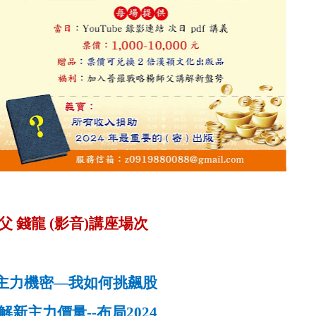
父 錢龍
(
影音
)
講座場次
主力機密
—
我如何挑飆股
解新主力價量
--
布局
2024