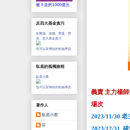
被Ａ走的1000億元
反四大基金貪污
反郵儲、退撫、勞退、勞
保、四大基金貪污
也可以宣傳你的粉絲專頁
臥底的孤獨旅程
臥底小蔡
也可以宣傳你的粉絲專頁
義賣 主力楊師
場次
著作人
臥底小蔡
2023/11/30
老
芬
2023/12/31
破