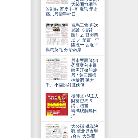
大陸開放網路
管制時 百度 抖音 騰訊 愛奇
藝…股價重挫日
習馬二會 再次
見證《推背
圖》之 雙羽四
足 ／ 預言：中
國統一 習近平
與馬英九 分治兩岸
股市票面師(3)
禿鷹案勾串最
暗黑汙穢的炒
股 / 黃三郎操
控檢調 孫大
千、小蘭扮射鷹俠侶
楊師父+M主力
財富密馬 5
講，贈書——
籌碼破解隔日
沖
大公孫 鐵漢決
戰 華北鼎泰豐
/台火 大魯閣