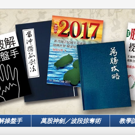
解操盤手
萬股神劍／波段掠奪術
教學