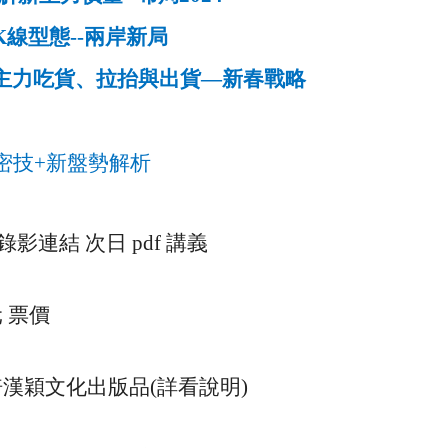
K
線型態
--
兩岸新局
主力吃貨、拉抬與出貨
—
新春戰略
密技
+
新盤勢解析
錄影連結 次日
pdf
講義
 票價
倍漢穎文化出版品
(
詳看說明
)