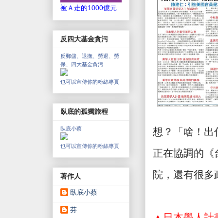
被Ａ走的1000億元
反四大基金貪污
反郵儲、退撫、勞退、勞
保、四大基金貪污
也可以宣傳你的粉絲專頁
臥底的孤獨旅程
臥底小蔡
想？「啥！出
也可以宣傳你的粉絲專頁
正在協調的《
院，還有很多
著作人
臥底小蔡
芬
▲日本學人計