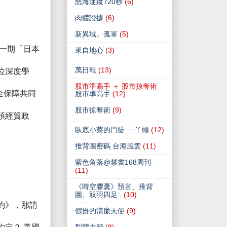
怒海迷蹤720秒
(6)
肉體證據
(6)
新異域。孤軍
(5)
一期「日本
來自地心
(3)
萬日報
(13)
位深度學
股市準高手 ＋ 股市掠奪術
全保障共同
股市準高手
(12)
股市掠奪術
(9)
預經貿政
臥底小蔡的門徒──丫頭
(12)
推背圖密碼 台海風雲
(11)
紫色角落@禁書168周刊
(11)
《時空膠囊》預言、推背
圖、双羽四足..
(10)
約》，那請
假扮的清廉天使
(9)