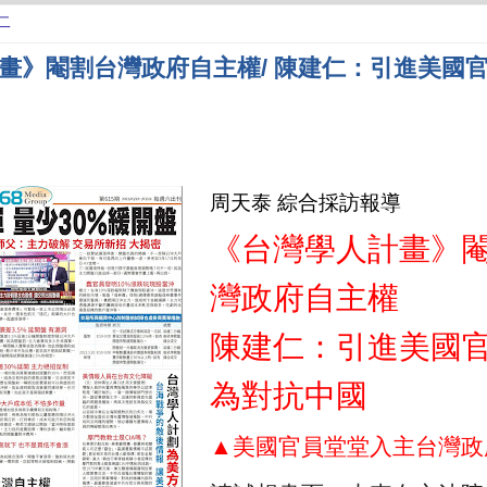
二
畫》閹割台灣政府自主權/ 陳建仁：引進美國
周天泰 綜合採訪報導
《台灣學人計畫》
灣政府自主權
陳建仁：引進美國
為對抗中國
▲美國官員堂堂入主台灣政