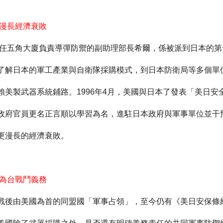
 漫長經濟衰敗
任五角大廈負責導彈防禦的副助理部長希爾，係被派到日本的第
了解日本的軍工產業與自衛隊採購模式，到日本防衛局等多個單
賴美製武器系統鋪路。
1996
年
4
月，美國與日本了發表「美日安
政府官員更名正言順以學習為名，進駐日本政府與軍事單位並干
更漫長的經濟衰敗。
無為台戰鬥義務
戰後由美國為首的同盟國「軍事占領」，至今仍有《美日安保條