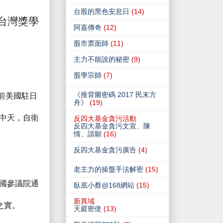
台股的黑色安息日
(14)
台灣獎學
阿嘉傳奇
(12)
股市票面師
(11)
主力不能說的秘密
(9)
股學宗師
(7)
《推背圖密碼 2017 民末方
前美國駐日
舟》
(19)
中天，自衛
反四大基金貪污活動
反四大基金貪污文宣、陳
情、請願
(16)
反四大基金貪污廣告
(4)
老主力的操盤手法解密
(15)
國參議院通
臥底小蔡@168網站
(15)
新異域
之實
。
天庭密使
(13)