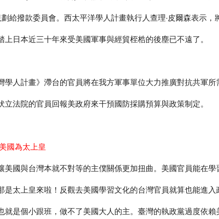
規劃給撥款委員會。西太平洋學人計畫執行人查理‧皮爾森表示，
踏上日本近三十年來受美國軍事與經貿桎梏的後塵已不遠了。
灣學人計畫》滯台的官員將在我方軍事單位大力推廣對抗共軍所
伏立法院的官員回報美政府來干預國防採購預算與政策制定。
奉美國為太上皇
讓美國與台灣本就不對等的主僕關係更加扭曲。美國官員能在學
那是太上皇來啦！反觀去美國學習文化的台灣官員就算也能進入
也就是個小跟班，做不了美國大人的主。臺灣的執政黨過度依賴