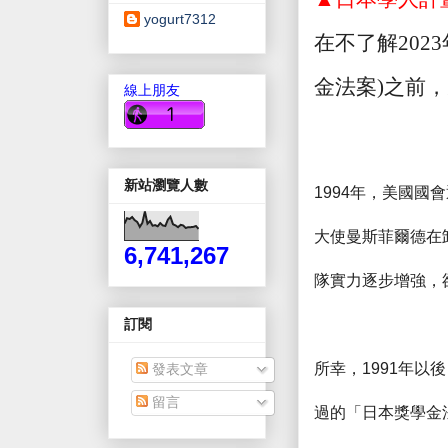
yogurt7312
在不了解
2023
金法案
)
之前，
線上朋友
新站瀏覽人數
1994
年，美國國會
大使曼斯菲爾德在
6,741,267
隊實力逐步增強，
訂閱
所幸，
1991
年以後
發表文章
留言
過的「日本獎學金