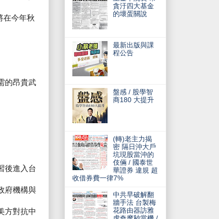
貪汙四大基金
的壞蛋關說
將在今年秋
最新出版與課
程公告
需的昂貴武
盤感 / 股學智
商180 大提升
(轉)老主力揭
密 隔日沖大戶
坑現股當沖的
伎倆 / 國泰世
習後進入台
華證券 違規 超
收借券費一律7%
政府機構與
中共早破解翻
牆手法 台製梅
花路由器訪雅
美方對抗中
虎奇摩秒當機 /