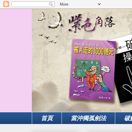
首頁
當沖獨孤劍法
破