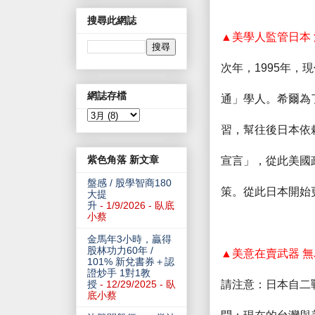
搜尋此網誌
▲美學人監管日本
次年，
1995
年，現
網誌存檔
通」學人。希爾為
習，幫往後日本依
紫色角落 新文章
宣言」，從此美國
盤感 / 股學智商180
策。從此日本開始
大提
升
- 1/9/2026
- 臥底
小蔡
金馬年3小時，贏得
股林功力60年 /
▲美意在賣武器 
101% 新兌書券＋認
證炒手 1對1教
授
- 12/29/2025
- 臥
請注意：日本自二
底小蔡