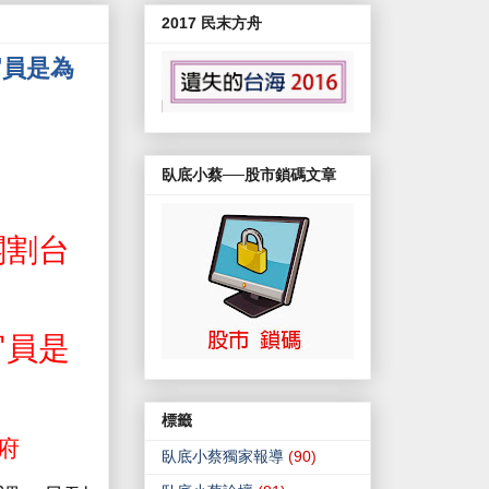
2017 民末方舟
官員是為
臥底小蔡──股市鎖碼文章
閹割台
官員是
標籤
府
臥底小蔡獨家報導
(90)