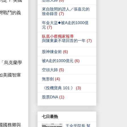
定？ 美國
型態大師
(8)
來自陰間的證人／張嘉元的
灣戰鬥的義
致命錄音
(7)
年金大盜◆被A走的1000億
元
(7)
臥底小蔡獨家報導
與陳東豪不堪回首的一年
(7)
股神煉金術
(6)
被A走的1000億元
(6)
「烏克蘭學
空頭大師
(5)
如美國智庫
無形劍
(4)
《投機寶典 101 》
(3)
股票DNA
(1)
七日最熱
國國務卿與
王金平院長 幫