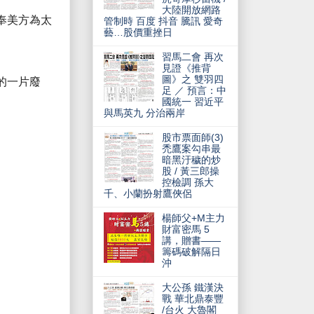
大陸開放網路
奉美方為太
管制時 百度 抖音 騰訊 愛奇
藝…股價重挫日
習馬二會 再次
見證《推背
圖》之 雙羽四
的一片廢
足 ／ 預言：中
國統一 習近平
與馬英九 分治兩岸
股市票面師(3)
禿鷹案勾串最
暗黑汙穢的炒
股 / 黃三郎操
控檢調 孫大
千、小蘭扮射鷹俠侶
楊師父+M主力
財富密馬 5
講，贈書——
籌碼破解隔日
沖
大公孫 鐵漢決
戰 華北鼎泰豐
/台火 大魯閣