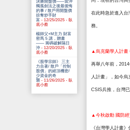
問：現在的台灣與
決勝開盤價——當沖
獨孤劍法之後最後悔
的事 / 散戶用開盤價
在此時急於進入台
掠奪炒手財
富
- 12/25/2025
- 臥
底小蔡
務。
楊師父+M主力 財富
密馬 5 講，贈書
—— 籌碼破解隔日
沖
- 12/20/2025
- 臥
▲烏克蘭學人計畫
底小蔡
《股學宗師》 三主
再舉八年前，
2014
力合著/ 散戶「控制
股價」的絕頂機密/
少資金的奇
人計畫」，如今烏
襲
- 11/26/2025
- 臥
底小蔡
CSIS
兵推，台灣已
▲今秋啟動 國防
《台灣學人計畫》