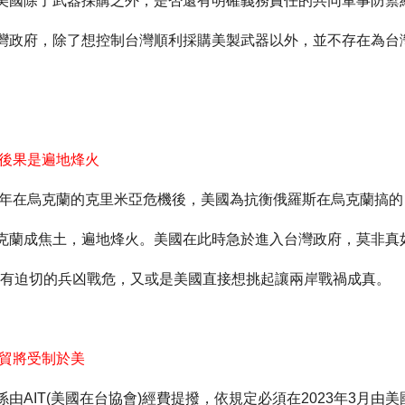
美國除了武器採購之外，是否還有明確義務責任的共同軍事防禦約
灣政府，除了想控制台灣順利採購美製武器以外，並不存在為台
 後果是遍地烽火
年在烏克蘭的克里米亞危機後，美國為抗衡俄羅斯在烏克蘭搞的
克蘭成焦土，遍地烽火。美國在此時急於進入台灣政府，莫非真
有迫切的兵凶戰危，又或是美國直接想挑起讓兩岸戰禍成真。
經貿將受制於美
係由
AIT(
美國在台協會
)
經費提撥，依規定必須在
2023
年
3
月由美