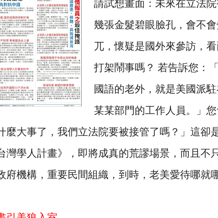
請試想畫面：未來在立法院
幾張金髮碧眼臉孔，會不會
兀，懷疑是國外來參訪，看
打架鬧事嗎？ 若告訴您：
國語的老外，就是美國派駐
某某部門的工作人員。」您
什麼大事了，我們立法院要被接管了嗎？」這卻
台灣學人計畫》，即將成真的荒謬場景，而且不
政府機構，重要民間組織，到時，老美愛待哪就
畫引美狼入室