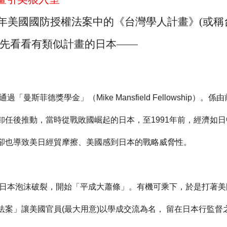
年美國國防授權法案中的《台灣學人計畫》
(
或稱
先看看有類似計畫的日本——
通過「曼斯菲德獎學金」（
Mike Mansfield Fellowship
）。係由
卸任後推動，當時從戰敗國崛起的日本，至
1991
年前，經濟如日
卻也導致美日經貿摩擦、美國感到日本的戰略威脅性。
日本泡沫破裂，開始「平成大蕭條」。有機可乘下，於是打著美
法案」讓美國官員
(
最大用意
)
以學成交流為名， 留在日本行監督