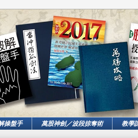
解操盤手
萬股神劍／波段掠奪術
教學