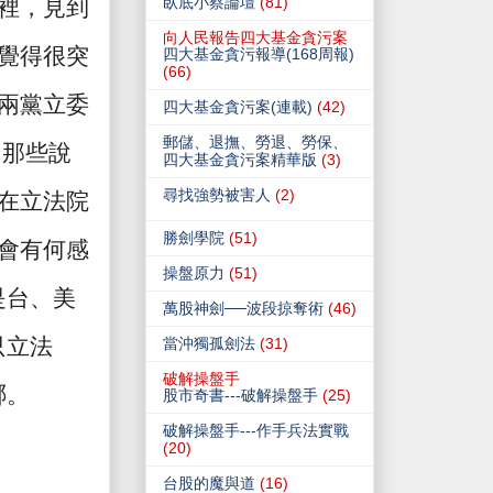
臥底小蔡論壇
(81)
裡，見到
向人民報告四大基金貪污案
覺得很突
四大基金貪污報導(168周報)
(66)
兩黨立委
四大基金貪污案(連載)
(42)
郵儲、退撫、勞退、勞保、
「那些說
四大基金貪污案精華版
(3)
尋找強勢被害人
(2)
在立法院
勝劍學院
(51)
會有何感
操盤原力
(51)
是台、美
萬股神劍──波段掠奪術
(46)
只立法
當沖獨孤劍法
(31)
破解操盤手
哪。
股市奇書---破解操盤手
(25)
破解操盤手---作手兵法實戰
(20)
台股的魔與道
(16)