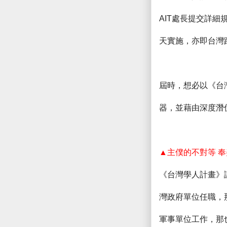
AIT
處長提交詳細
天實施，亦即台灣
屆時，想必以《台
器，並藉由深度潛
▲主僕的不對等 
《台灣學人計畫》
灣政府單位任職，
軍事單位工作，那