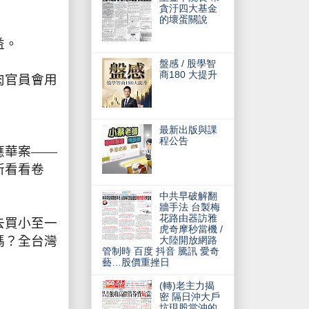
貪汙四大基金
的壞蛋關說
益。
盤感 / 股學智
商180 大提升
肉官員會用
最新出版與課
程公告
應華案——
新看看卷
中共早破解翻
牆手法 台製梅
花路由器訪雅
去買小至一
虎奇摩秒當機 /
嗎？全台灣
大陸開放網路
管制時 百度 抖音 騰訊 愛奇
藝…股價重挫日
(轉)老主力揭
密 隔日沖大戶
坑現股當沖的