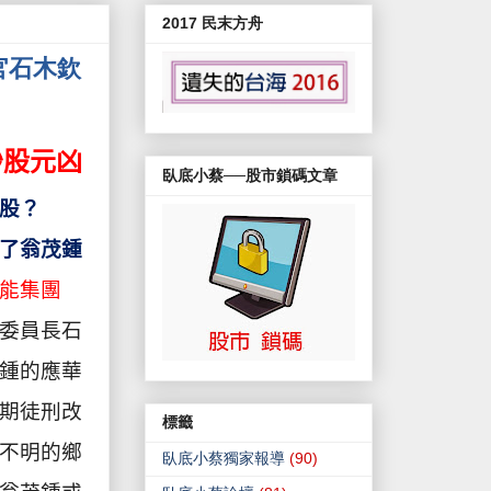
2017 民末方舟
官石木欽
炒股元凶
臥底小蔡──股市鎖碼文章
股？
了翁茂鍾
能集團
委員長石
鍾的應華
期徒刑改
標籤
不明的鄉
臥底小蔡獨家報導
(90)