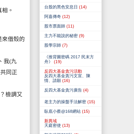
台股的黑色安息日
(14)
真相。
阿嘉傳奇
(12)
股市票面師
(11)
主力不能說的秘密
(9)
是來借殼的
股學宗師
(7)
《推背圖密碼 2017 民末方
、我
(
九
舟》
(19)
反四大基金貪污活動
是共同正
反四大基金貪污文宣、陳
情、請願
(16)
反四大基金貪污廣告
(4)
？檢調又
老主力的操盤手法解密
(15)
臥底小蔡@168網站
(15)
新異域
天庭密使
(13)