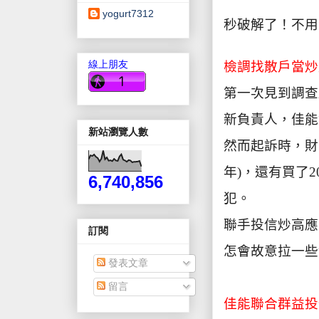
yogurt7312
秒破解了！不用
線上朋友
檢調找散戶當炒
第一次見到調查
新負責人，佳能
新站瀏覽人數
然而起訴時，財
年
)
，還有買了
2
6,740,856
犯。
聯手投信炒高應
訂閱
怎會故意拉一些
發表文章
留言
佳能聯合群益投