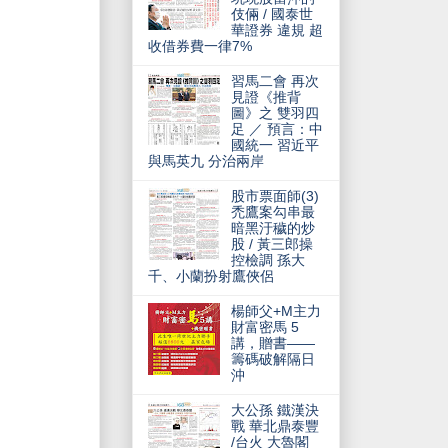
伎倆 / 國泰世
華證券 違規 超
收借券費一律7%
習馬二會 再次
見證《推背
圖》之 雙羽四
足 ／ 預言：中
國統一 習近平
與馬英九 分治兩岸
股市票面師(3)
禿鷹案勾串最
暗黑汙穢的炒
股 / 黃三郎操
控檢調 孫大
千、小蘭扮射鷹俠侶
楊師父+M主力
財富密馬 5
講，贈書——
籌碼破解隔日
沖
大公孫 鐵漢決
戰 華北鼎泰豐
/台火 大魯閣