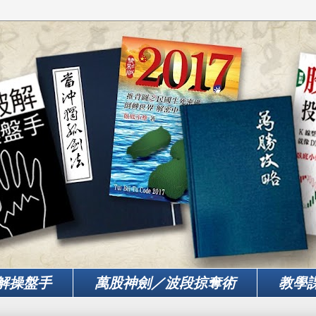
解操盤手
萬股神劍／波段掠奪術
教學