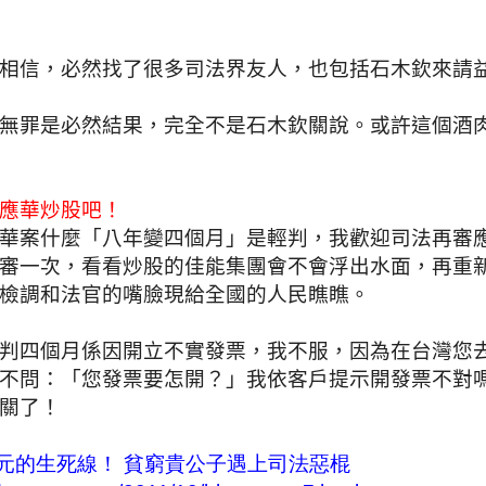
相信，必然找了很多司法界友人，也包括石木欽來請
無罪是必然結果，完全不是石木欽關說。或許這個酒
應華炒股吧！
華案什麼「八年變四個月」是輕判，我歡迎司法再審
審一次，看看炒股的佳能集團會不會浮出水面，再重
檢調和法官的嘴臉現給全國的人民瞧瞧。
判四個月係因開立不實發票，我不服，因為在台灣您
不問：「您發票要怎開？」我依客戶提示開發票不對
關了！
元的生死線！ 貧窮貴公子遇上司法惡棍