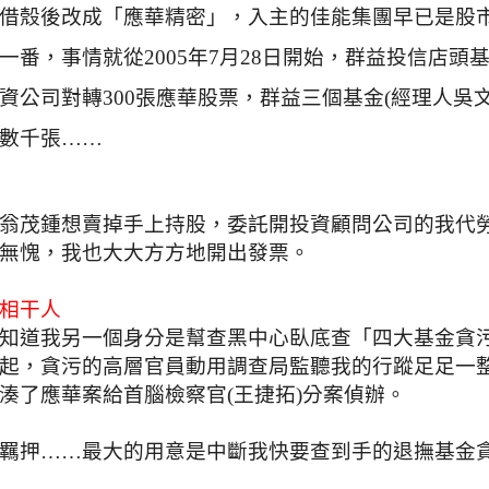
借殼後改成「應華精密」，入主的佳能集團早已是股
一番，事情就從
2005
年
7
月
28
日開始，群益投信店頭
資公司對轉
300
張應華股票，群益三個基金
(
經理人吳
數千張
……
翁茂鍾想賣掉手上持股，委託開投資顧問公司的我代
無愧，我也大大方方地開出發票。
相干人
知道我另一個身分是幫查黑中心臥底查「四大基金貪
起，貪污的高層官員動用調查局監聽我的行蹤足足一
湊了應華案給首腦檢察官
(
王捷拓
)
分案偵辦。
羈押……最大的用意是中斷我快要查到手的退撫基金