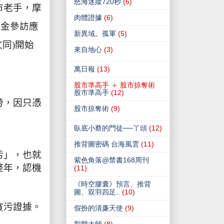
怒海迷蹤720秒
(6)
市老手，摩
肉體證據
(6)
基金參訪應
新異域。孤軍
(5)
文同
)
開始
來自地心
(3)
萬日報
(13)
股市準高手 ＋ 股市掠奪術
股市準高手
(12)
勞，因只憑
股市掠奪術
(9)
臥底小蔡的門徒──丫頭
(12)
推背圖密碼 台海風雲
(11)
污」，也就
紫色角落@禁書168周刊
整年，認機
(11)
《時空膠囊》預言、推背
圖、双羽四足..
(10)
貪污證據。
假扮的清廉天使
(9)