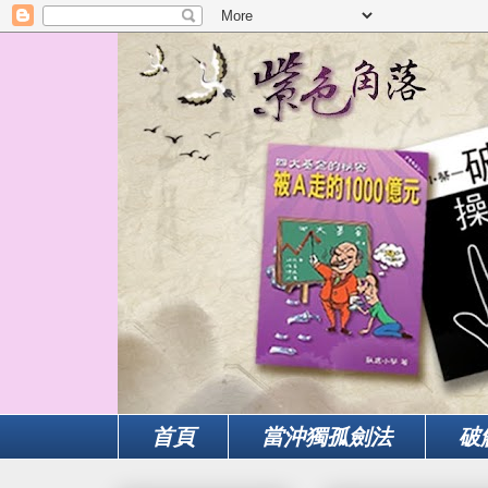
首頁
當沖獨孤劍法
破