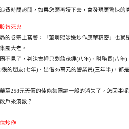
浪費時間起鬨，如果您願再讀下去，會發現更驚悚的
股替死鬼
局的卷宗上寫著：「董炯熙涉嫌炒作應華精密」也就
集團大老。
團不見了，判決書裡只剩翁茂鍾
(
八年
)
、財務長
(
八年
)
0
張的朋友
(
七年
)
、出借
36
萬元的營業員
(
三年半
)
，都
華至
258
元天價的佳能集團謎一般的消失了，怎回事呢
散戶來湊數？
信炒作