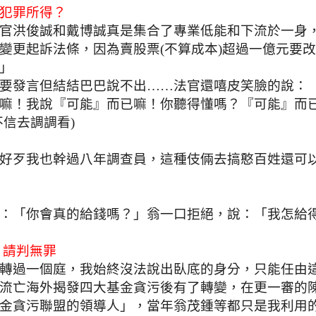
犯罪所得？
官洪俊誠和戴博誠真是集合了專業低能和下流於一身
變更起訴法條，因為賣股票
(
不算成本
)
超過一億元要改
」
要發言但結結巴巴說不出……法官還嘻皮笑臉的說：
嘛！我說『可能』而已嘛！你聽得懂嗎？『可能』而
不信去調調看
)
好歹我也幹過八年調查員，這種伎倆去搞憨百姓還可
：「你會真的給錢嗎？」翁一口拒絕，說：「我怎給
 請判無罪
轉過一個庭，我始終沒法說出臥底的身分，只能任由
流亡海外揭發四大基金貪污後有了轉變，在更一審的
金貪污聯盟的領導人」，當年翁茂鍾等都只是我利用