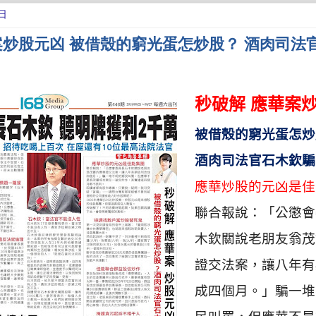
日
案炒股元凶 被借殼的窮光蛋怎炒股？ 酒肉司法
秒破解 應華案
被借殼的窮光蛋怎炒
酒肉司法官石木欽騙
應華炒股的元凶是佳
聯合報說：「公懲會
木欽關說老朋友翁茂
證交法案，讓八年有
成四個月。」騙一堆