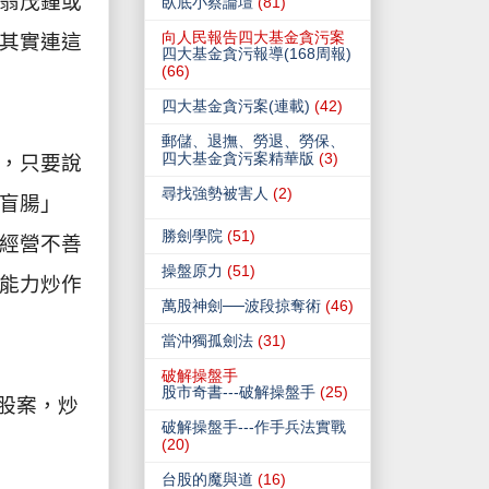
翁茂鍾或
臥底小蔡論壇
(81)
向人民報告四大基金貪污案
其實連這
四大基金貪污報導(168周報)
(66)
四大基金貪污案(連載)
(42)
郵儲、退撫、勞退、勞保、
四大基金貪污案精華版
(3)
，只要說
尋找強勢被害人
(2)
盲腸」
勝劍學院
(51)
經營不善
操盤原力
(51)
能力炒作
萬股神劍──波段掠奪術
(46)
當沖獨孤劍法
(31)
破解操盤手
股市奇書---破解操盤手
(25)
股案，炒
破解操盤手---作手兵法實戰
(20)
台股的魔與道
(16)