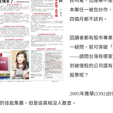
民叫罵，但應華不是
本案任一被告炒作，
四個月都不該判。
因讀者都有股市專業
一疑問，就可突破「
——請問台灣有哪家
到被借殼的公司還有
股票呢？
2005
年應華
(5392)
炒
的佳能集團，但是這真相沒人敢查。