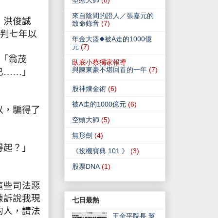
型態大師
(8)
來自陰間的證人／張嘉元的
，洪俊誠
致命錄音
(7)
判七年以
年金大盜◆被A走的1000億
元
(7)
「翁茂
臥底小蔡獨家報導
與陳東豪不堪回首的一年
(7)
已……」
股神煉金術
(6)
被A走的1000億元
(6)
以，騙得了
空頭大師
(5)
無形劍
(4)
得起？」
《投機寶典 101 》
(3)
股票DNA
(1)
這些司法惡
陳訴說我現
七日最熱
的人，請法
王金平院長 幫