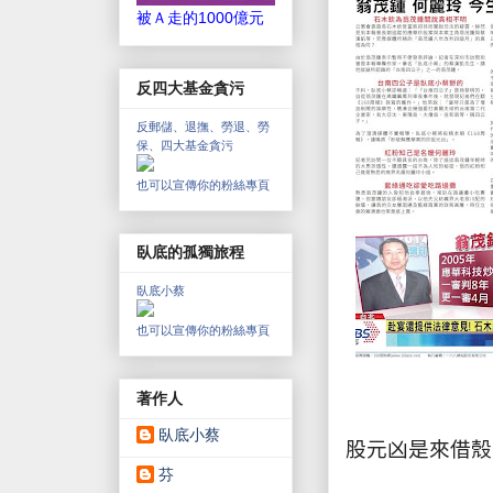
被Ａ走的1000億元
反四大基金貪污
反郵儲、退撫、勞退、勞
保、四大基金貪污
也可以宣傳你的粉絲專頁
臥底的孤獨旅程
臥底小蔡
也可以宣傳你的粉絲專頁
著作人
臥底小蔡
股元凶是來借殼
芬