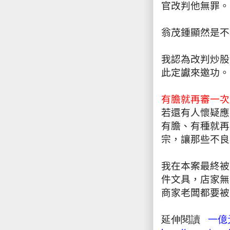
官改判他無罪。
翁茂鍾顯然是不
我認為改判炒股
此定讞來邀功。
有膽就再審一次
若還有人懷疑應
有膽、有種就再
宗，讓那些不良
我在本案最終被
件文具，店家無
商家老闆都要被
延伸閱讀
一億