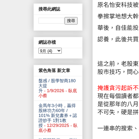
原名怡安科技被
搜尋此網誌
拳擦掌地想大幹
華後，自佳能投
認養，此後共買
網誌存檔
這之前，老股東
紫色角落 新文章
股市技巧，問心
盤感 / 股學智商180
大提
掩護貪污起訴不
升
- 1/9/2026
- 臥底
現在每個讀者都
小蔡
是從那年的八月
金馬年3小時，贏得
股林功力60年 /
不可失，硬是拼
101% 新兌書券＋認
證炒手 1對1教
授
- 12/29/2025
- 臥
一連串的搜索、
底小蔡