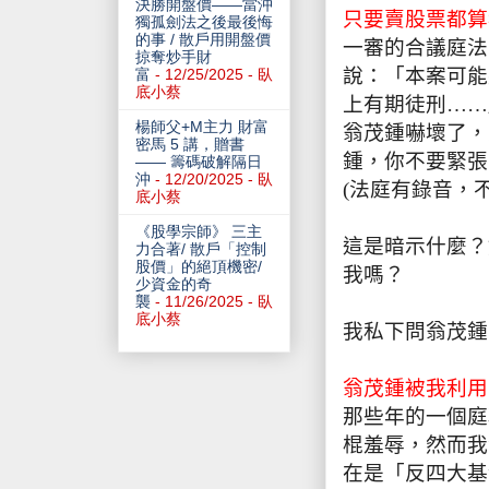
決勝開盤價——當沖
只要賣股票都算
獨孤劍法之後最後悔
的事 / 散戶用開盤價
一審的合議庭法
掠奪炒手財
說：「本案可能
富
- 12/25/2025
- 臥
底小蔡
上有期徒刑……
楊師父+M主力 財富
翁茂鍾嚇壞了，
密馬 5 講，贈書
鍾，你不要緊張
—— 籌碼破解隔日
沖
- 12/20/2025
- 臥
(
法庭有錄音，
底小蔡
《股學宗師》 三主
這是暗示什麼？
力合著/ 散戶「控制
股價」的絕頂機密/
我嗎？
少資金的奇
襲
- 11/26/2025
- 臥
底小蔡
我私下問翁茂鍾
翁茂鍾被我利用
那些年的一個庭
棍羞辱，然而我
在是「反四大基