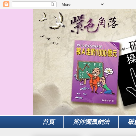
首頁
當沖獨孤劍法
破