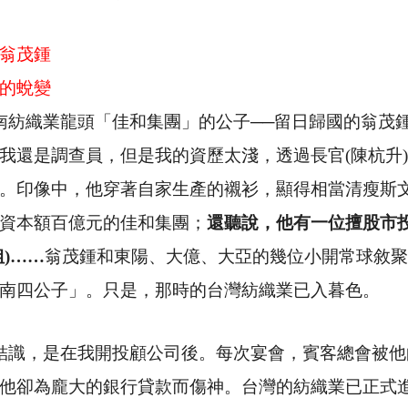
翁茂鍾
的蛻變
南紡織業龍頭「佳和集團」的公子──留日歸國的翁茂
我還是調查員，但是我的資歷太淺，透過長官(陳杭升
。印像中，他穿著自家生產的襯衫，顯得相當清瘦斯
資本額百億元的佳和集團；
還聽說，他有一位擅股市
)……
翁茂鍾和東陽、大億、大亞的幾位小開常球敘聚
南四公子」。只是，那時的台灣紡織業已入暮色。
結識，是在我開投顧公司後。每次宴會，賓客總會被他
他卻為龐大的銀行貸款而傷神。台灣的紡織業已正式