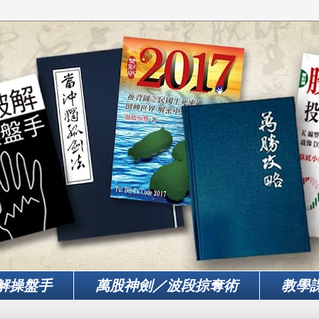
解操盤手
萬股神劍／波段掠奪術
教學