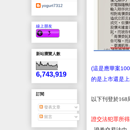
yogurt7312
線上朋友
新站瀏覽人數
(
這是應華案
100
6,743,919
的是上市還是上
訂閱
以下刊登於
168
發表文章
留言
證交法犯罪所得
證券交易法中