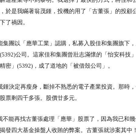
，於是我瞞著翁茂鍾，投機的用了「古董張」的投顧
下了禍因。
能集團以「應華工業」認購，私募入股佳和集團旗下，
(5392)
公司。這家佳和集團曾壯志滿懷的「怡安科技
精密」
(5392)
，成了道地的「被借殼公司」。
茂鍾決定再瘦身，斷掉不熟悉的電子產業投資。那時，
股票剩四千多張。股價廿多元。
我不能再找古董張處理「應華」股票了，因為我已和幾
揭發四大基金操盤人收賄的弊案。古董張就涉案其中