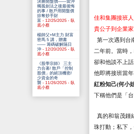
決勝開盤價——當沖
獨孤劍法之後最後悔
的事 / 散戶用開盤價
掠奪炒手財
佳和集團接班人
富
- 12/25/2025
- 臥
底小蔡
貴公子到企業家
楊師父+M主力 財富
第一次遇到台
密馬 5 講，贈書
—— 籌碼破解隔日
沖
- 12/20/2025
- 臥
二年前。當時，
底小蔡
卻和他談不上話
《股學宗師》 三主
力合著/ 散戶「控制
他即將接班當年
股價」的絕頂機密/
少資金的奇
襲
- 11/26/2025
- 臥
紅粉知己(何小姐
底小蔡
下稱他們是「台
真的和翁茂鍾
珠打動；私下，