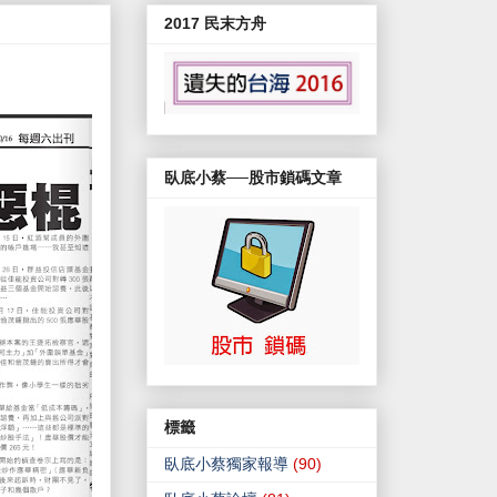
2017 民末方舟
臥底小蔡──股市鎖碼文章
標籤
臥底小蔡獨家報導
(90)