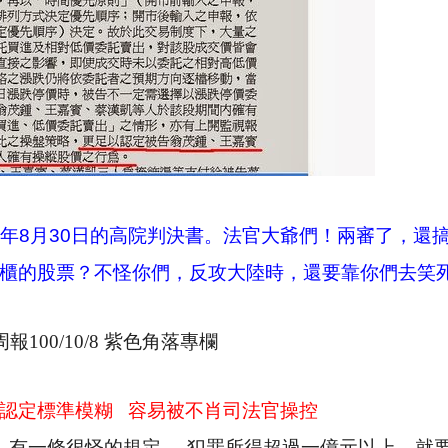
年
8
月
30
日的高院判決書。法官大爺們！兩審了，還
櫃的股票？不怪你們，反攻大陸時，還要靠你們去笑
周報
100/10/8
紫色角落專欄
認定標準模糊
容易被不肖司法官操控
，有一條很怪的規定──犯罪所得超過一億元以上，就