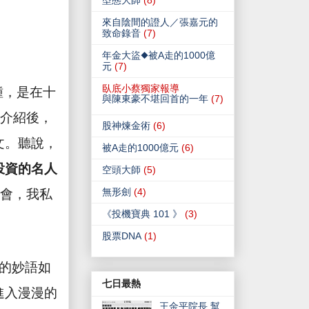
型態大師
(8)
來自陰間的證人／張嘉元的
致命錄音
(7)
年金大盜◆被A走的1000億
元
(7)
臥底小蔡獨家報導
鍾，是在十
與陳東豪不堪回首的一年
(7)
)介紹後，
股神煉金術
(6)
文。聽說，
被A走的1000億元
(6)
投資的名人
空頭大師
(5)
無形劍
(4)
會，我私
《投機寶典 101 》
(3)
股票DNA
(1)
的妙語如
七日最熱
進入漫漫的
王金平院長 幫