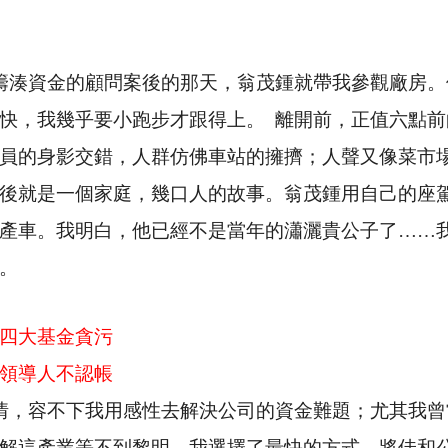
籌湊資金的顧問案後的那天，翁茂鍾就帶我參觀廠房。
快，我幾乎要小跑步才跟得上。
離開前，正值六點前
員的身影交錯，人群仿佛車站的擁擠；人聲又像菜市
後就是一個家庭，幾口人的故事。翁茂鍾用自己的座
產車。我明白，他已經不是當年的瀟灑貴公子了……
。
四大基金貪污
領導人不認帳
情，容不下我用感性去解決公司的資金難題；尤其我曾
解這產業等不到黎明。我選擇了最快的方式，將佳和