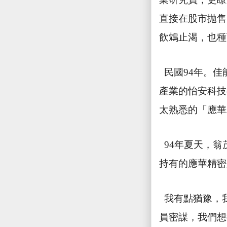
直接在股市拋售
飲鴆止渴，也種
民國
94
年。佳
產業的怡安科技
太熟悉的「應華
94
年夏天，翁
持有的應華精密
我有點猶豫，
員密謀，我們想