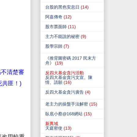
台股的黑色安息日
(14)
阿嘉傳奇
(12)
股市票面師
(11)
主力不能說的秘密
(9)
股學宗師
(7)
《推背圖密碼 2017 民末方
舟》
(19)
搞不清楚審
反四大基金貪污活動
反四大基金貪污文宣、陳
情、請願
(16)
死共匪！
)
反四大基金貪污廣告
(4)
老主力的操盤手法解密
(15)
臥底小蔡@168網站
(15)
新異域
天庭密使
(13)
要改用較重