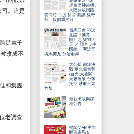
花路由器訪雅
虎奇摩秒當機 /
大陸開放網路
公司。這是
管制時 百度 抖音 騰訊 愛奇
藝…股價重挫日
習馬二會 再次
見證《推背
圖》之 雙羽四
跨足電子
足 ／ 預言：中
國統一 習近平
」被改成不
與馬英九 分治兩岸
大公孫 鐵漢決
戰 華北鼎泰豐
/台火 大魯閣
天籟溫泉 台苯
掏空 炒股不如
佳和集團
炒飯
最新出版與課
程公告
位老調查
楊師父+M主力
！
財富密馬 5