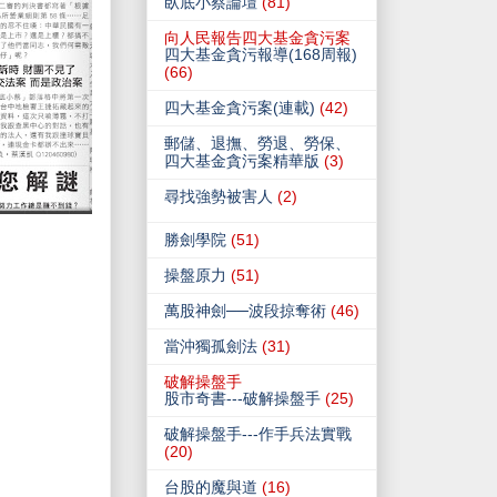
臥底小蔡論壇
(81)
向人民報告四大基金貪污案
四大基金貪污報導(168周報)
(66)
四大基金貪污案(連載)
(42)
郵儲、退撫、勞退、勞保、
四大基金貪污案精華版
(3)
尋找強勢被害人
(2)
勝劍學院
(51)
操盤原力
(51)
萬股神劍──波段掠奪術
(46)
當沖獨孤劍法
(31)
破解操盤手
股市奇書---破解操盤手
(25)
破解操盤手---作手兵法實戰
(20)
台股的魔與道
(16)