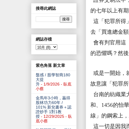
搜尋此網誌
的七年以上有期
這「犯罪所得
去「買進總金額
網誌存檔
會有判官用這
的恐懼嗎？然後
紫色角落 新文章
或是一開始，
盤感 / 股學智商180
大提
故意讓「犯罪所
升
- 1/9/2026
- 臥底
小蔡
台南的紡織業
金馬年3小時，贏得
股林功力60年 /
和、
1456
的怡
101% 新兌書券＋認
證炒手 1對1教
線」的鋼索上，
授
- 12/29/2025
- 臥
底小蔡
這一切是因我