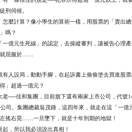
徒刑伺候。
」怎麼計算？像小學生的算術一樣，用股票的「賣出總
」嗎？
「一億元生死線」的認定，去操縱審判，讓被告心理產
就屈服於……
就有人設局，動動手腳，在起訴書上偷偷塗去買進股票
得」超過一億元？
大老──佳和集團，目前旗下還有兩家上市公司，代號
1
華公司。集團總裁翁茂鍾，這四年來，就走在這「一億
左搖右晃……一旦墜下，就是十年刑期的地獄！
而起，所以我必須說出真相！