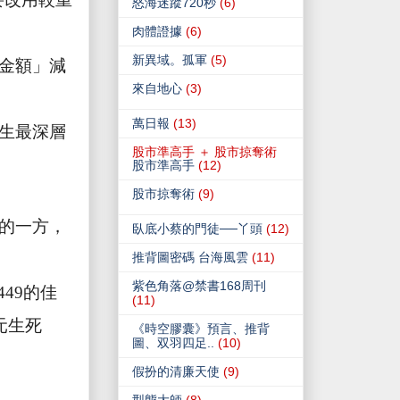
怒海迷蹤720秒
(6)
肉體證據
(6)
新異域。孤軍
(5)
金額」減
來自地心
(3)
萬日報
(13)
生最深層
股市準高手 ＋ 股市掠奪術
股市準高手
(12)
股市掠奪術
(9)
的一方，
臥底小蔡的門徒──丫頭
(12)
推背圖密碼 台海風雲
(11)
紫色角落@禁書168周刊
449
的佳
(11)
元生死
《時空膠囊》預言、推背
圖、双羽四足..
(10)
假扮的清廉天使
(9)