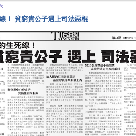
六
線！ 貧窮貴公子遇上司法惡棍