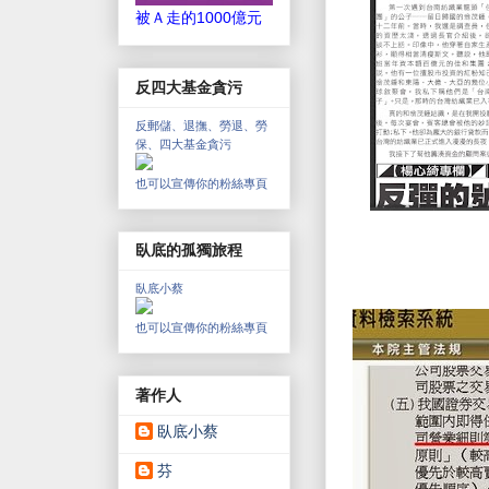
被Ａ走的1000億元
反四大基金貪污
反郵儲、退撫、勞退、勞
保、四大基金貪污
也可以宣傳你的粉絲專頁
臥底的孤獨旅程
臥底小蔡
也可以宣傳你的粉絲專頁
著作人
臥底小蔡
芬