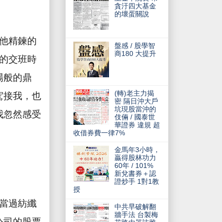
貪汙四大基金
的壞蛋關說
他精鍊的
盤感 / 股學智
商180 大提升
的交班時
場般的鼎
(轉)老主力揭
駕接我，也
密 隔日沖大戶
坑現股當沖的
我忽然感受
伎倆 / 國泰世
華證券 違規 超
收借券費一律7%
金馬年3小時，
贏得股林功力
60年 / 101%
新兌書券＋認
證炒手 1對1教
授
當過紡纖
中共早破解翻
牆手法 台製梅
公司的股票