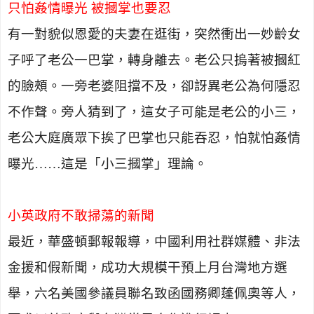
只怕姦情曝光 被摑掌也要忍
有一對貌似恩愛的夫妻在逛街，突然衝出一妙齡女
子呼了老公一巴掌，轉身離去。老公只摀著被摑紅
的臉頰。一旁老婆阻擋不及，卻訝異老公為何隱忍
不作聲。旁人猜到了，這女子可能是老公的小三，
老公大庭廣眾下挨了巴掌也只能吞忍，怕就怕姦情
曝光……這是「小三摑掌」理論。
小英政府不敢掃蕩的新聞
最近，華盛頓郵報報導，中國利用社群媒體、非法
金援和假新聞，成功大規模干預上月台灣地方選
舉，六名美國參議員聯名致函國務卿蓬佩奧等人，