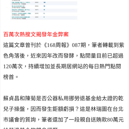
百萬次熱搜文揭發年金弊案
這篇文章曾刊於《
168
周報》
087
期，筆者轉載到紫
色角落後，近來因年改而發酵，點閱量目前已超過
120
萬次，持續增加並長期居網站的每日熱門點閱
榜首。
蘇貞昌和陳菊是否公器私用挪勞退基金給太證的乾
兒子操盤，因而發生鉅額虧損？這是林瑞圖在台北
市議會的質詢，筆者還加了一段親自送賄款
80
萬元