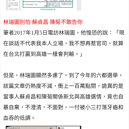
林瑞圖別怕 蘇貞昌 陳菊不敢告你
筆者
2017
年
1
月
5
日電訪林瑞圖，他惶恐的說：「現
在談話不代表我本人立場，我不想再惹官司，就算
在台北打贏到高雄一樣會判輸。」
但是，林瑞圖顯然多慮了。到了今年的六都選舉，
該篇文章仍熱度不減，衝上一百萬點閱，詭異的是
當事人蘇貞昌和陳菊關係新北與高雄選情，竟也自
暴自棄，不澄清，不面對，一付被小三打落牙齒和
血吞的低調。