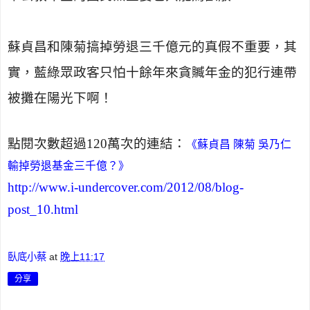
蘇貞昌和陳菊搞掉勞退三千億元的真假不重要，其
實，藍綠眾政客只怕十餘年來貪贓年金的犯行連帶
被攤在陽光下啊！
點閱次數超過
120
萬次的連結：
《蘇貞昌 陳菊 吳乃仁
輸掉勞退基金三千億？》
http://www.i-undercover.com/2012/08/blog-
post_10.html
臥底小蔡
at
晚上11:17
分享