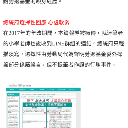
給勞退基金的親身經歷。
總統府選擇性回應 心虛軟弱
在
2017
年的年改期間，本篇報導被瘋傳，就連筆者
的小學老師也說收到
LINE
群組的連結。總統府只輕
描淡寫，選擇性由勞動局代為聲明勞退基金委外操
盤部分係屬謠言，但不提筆者作證的行賄事件。