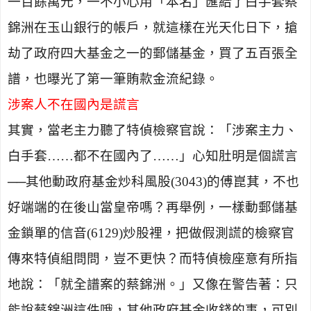
一百餘萬元，一不小心用「本名」匯給了白手套蔡
錦洲在玉山銀行的帳戶，就這樣在光天化日下，搶
劫了政府四大基金之一的郵儲基金，買了五百張全
譜，也曝光了第一筆賄款金流紀錄。
涉案人不在國內是謊言
其實，當老主力聽了特偵檢察官說：「涉案主力、
白手套……都不在國內了……」心知肚明是個謊言
──其他動政府基金炒科風股
(3043)
的傅崑萁，不也
好端端的在後山當皇帝嗎？再舉例，一樣動郵儲基
金鎖單的信音
(6129)
炒股裡，把做假測謊的檢察官
傳來特偵組問問，豈不更快？而特偵檢座意有所指
地說：「就全譜案的蔡錦洲。」又像在警告著：只
能說蔡錦洲這件哦，其他政府基金收錢的事，可別