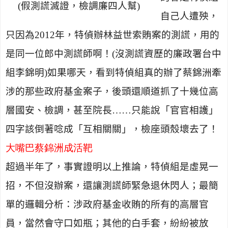
(
假測謊滅證，檢調廉四人幫
)
自己人遭殃，
只因為
2012
年，特偵辦林益世索賄案的測謊，用的
是同一位郎中測謊師啊！
(
沒測謊資歷的廉政署台中
組李錦明
)
如果哪天，看到特偵組真的辦了蔡錦洲牽
涉的那些政府基金案子，後頭還順道抓了十幾位高
層國安、檢調，甚至院長……只能說「官官相護」
四字該倒著唸成「互相關關」，檢座頭殼壞去了！
大嘴巴蔡錦洲成活靶
超過半年了，事實證明以上推論，特偵組是虛晃一
招，不但沒辦案，還讓測謊師緊急退休閃人；最簡
單的邏輯分析：涉政府基金收賄的所有的高層官
員，當然會守口如瓶；其他的白手套，紛紛被放