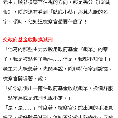
老主力順著檢察官注視的方向，那是幾分《
168
周
報》，隱約還有看到「臥底小蔡」那惹人厭的名
字。頓時，他知道檢察官想要什麼了！
交政府基金收賄換減刑
「他寫的那些主力炒股用政府基金『鎖單』的案
子，我是被點名了幾件……但是，我都不知情！」
老主力大概想著，先閃再說，除非特偵拿到證據。
檢察官開導著，說：
「如你能供出一兩件政府基金收錢鎖單，換個舒服
一點牢房或是減刑也說不定。」
「是，是……」忖度著，檢察官引蛇出洞的手法見
多了，說好聽是減刑，怎知不會說出秘密後，反被