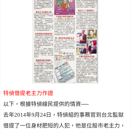
特偵借提老主力作證
以下，根據特偵線民提供的情資──
去年
2014
年
9
月
24
日，特偵組的事務官到台北監獄
借提了一位身材肥短的人犯，他是位股市老主力，