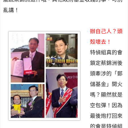
亂講！
辦自己人？頭
殼壞去！
特偵組真的會
鎖定蔡錦洲後
頭牽涉的「郵
儲基金」開火
嗎？顯然就是
空包彈！因為
最後炮打回來
的會是特偵組