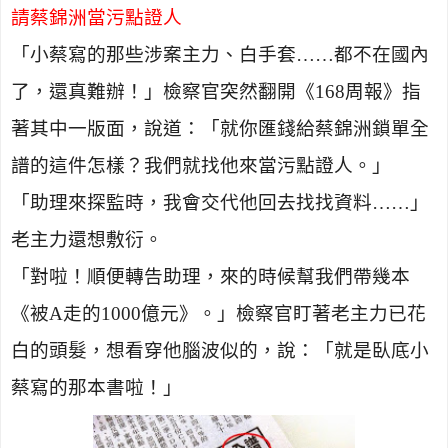
請蔡錦洲當污點證人
「小蔡寫的那些涉案主力、白手套……都不在國內
了，還真難辦！」檢察官突然翻開《
168
周報》指
著其中一版面，說道：「就你匯錢給蔡錦洲鎖單全
譜的這件怎樣？我們就找他來當污點證人。」
「助理來探監時，我會交代他回去找找資料……」
老主力還想敷衍。
「對啦！順便轉告助理，來的時候幫我們帶幾本
《被
A
走的
1000
億元》。」檢察官盯著老主力已花
白的頭髮，想看穿他腦波似的，說：「就是臥底小
蔡寫的那本書啦！」