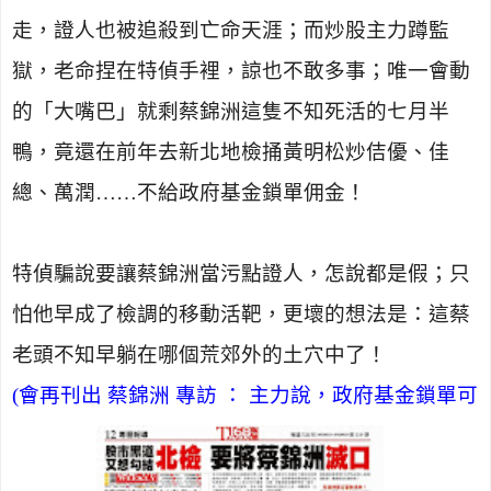
走，證人也被追殺到亡命天涯；而炒股主力蹲監
獄，老命捏在特偵手裡，諒也不敢多事；唯一會動
的「大嘴巴」就剩蔡錦洲這隻不知死活的七月半
鴨，竟還在前年去新北地檢捅黃明松炒佶優、佳
總、萬潤……不給政府基金鎖單佣金！
特偵騙說要讓蔡錦洲當污點證人，怎說都是假；只
怕他早成了檢調的移動活靶，更壞的想法是：這蔡
老頭不知早躺在哪個
荒郊外的土穴中了！
(會再刊出 蔡錦洲 專訪 ： 主力說，政府基金鎖單可