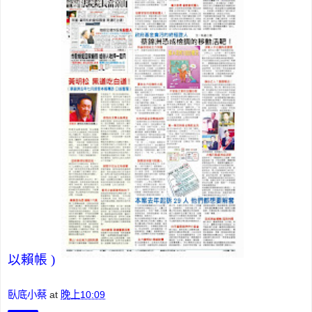
以賴帳 )
臥底小蔡
at
晚上10:09