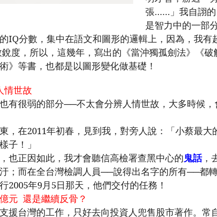
張……」我自詡的
是智力中的一部
的
IQ
分數，集中在語文和圖形的邏輯上，因為，我有
敏銳度，所以，這幾年，寫出的《當沖獨孤劍法》《破
術》等書，也都是以圖形變化做基礎！
人情世故
也有很弱的部分──不太會分辨人情世故，大多時候，
東，在
2011
年初春，見到我，對旁人說：「小蔡最大
樣子！」
，也正因如此，我才會聽信高檢署查黑中心的
鬼話
，
汙；而在全台灣檢調人員──說得出名字的所有──都
行
2005
年
9
月
5
日那天，他們交付的任務！
億元
還是繼續反骨？
支援台灣的工作，只好去向投資人兜售股市著作。常