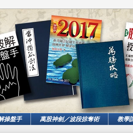
解操盤手
萬股神劍／波段掠奪術
教學