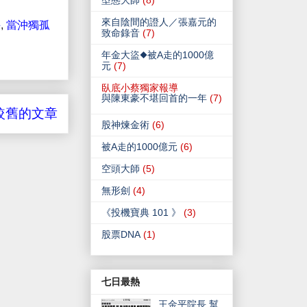
型態大師
(8)
來自陰間的證人／張嘉元的
手
,
當沖獨孤
致命錄音
(7)
年金大盜◆被A走的1000億
元
(7)
臥底小蔡獨家報導
與陳東豪不堪回首的一年
(7)
較舊的文章
股神煉金術
(6)
被A走的1000億元
(6)
空頭大師
(5)
無形劍
(4)
《投機寶典 101 》
(3)
股票DNA
(1)
七日最熱
王金平院長 幫