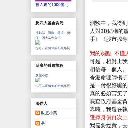
被Ａ走的1000億元
測驗中，我得到
反四大基金貪污
人對3D結構的
反郵儲、退撫、勞退、勞
手》《股市掠奪
保、四大基金貪污
也可以宣傳你的粉絲專頁
我的弱點
不懂
可是，相對上我
臥底的孤獨旅程
相信每一個人。
香港命理師楊子
臥底小蔡
是一付很好騙的
也可以宣傳你的粉絲專頁
真的必須苦笑了
底查政府基金貪
著作人
靠時，我還在執
臥底小蔡
選擇身價再次上
芬
我需要經費，去