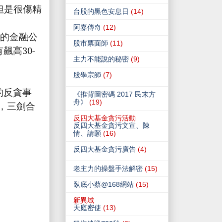
但是很傷精
台股的黑色安息日
(14)
阿嘉傳奇
(12)
的金融公
股市票面師
(11)
有飆高
30-
主力不能說的秘密
(9)
股學宗師
(7)
的反貪事
《推背圖密碼 2017 民末方
舟》
(19)
，三劍合
反四大基金貪污活動
反四大基金貪污文宣、陳
情、請願
(16)
反四大基金貪污廣告
(4)
老主力的操盤手法解密
(15)
臥底小蔡@168網站
(15)
新異域
天庭密使
(13)