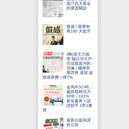
貪汙四大基金
的壞蛋關說
盤感 / 股學智
商180 大提升
(轉)老主力揭
密 隔日沖大戶
坑現股當沖的
伎倆 / 國泰世
華證券 違規 超
收借券費一律7%
金馬年3小時，
贏得股林功力
60年 / 101%
新兌書券＋認
證炒手 1對1教
授
最新出版與課
程公告