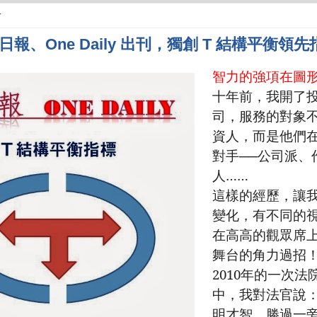
一
報、One Daily 出刊，獨創 T 結構平衡領先
智力的強項在圖
十年前，我開了
司，服務的對象
資人，而是他們
對手──公司派、
人……
這樣的經歷，讓
變化，有不同的
在高高的觀眾席
舞台的角力過招
2010
年的一次法
中，我對法官說
明才智，勝過一