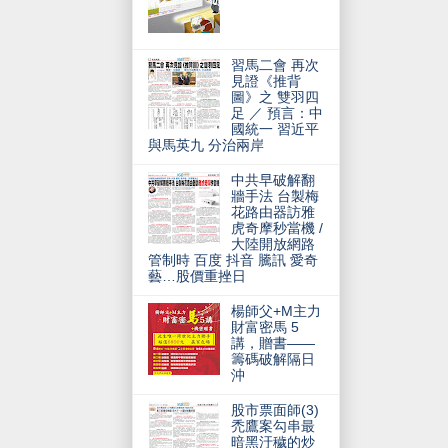
習馬二會 再次
見證《推背
圖》之 雙羽四
足 ／ 預言：中
國統一 習近平
與馬英九 分治兩岸
中共早破解翻
牆手法 台製梅
花路由器訪雅
虎奇摩秒當機 /
大陸開放網路
管制時 百度 抖音 騰訊 愛奇
藝…股價重挫日
楊師父+M主力
財富密馬 5
講，贈書——
籌碼破解隔日
沖
股市票面師(3)
禿鷹案勾串最
暗黑汙穢的炒