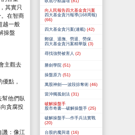
臥底小蔡論壇
(81)
，其實只
向人民報告四大基金貪污案
分。在智商
四大基金貪污報導(168周報)
(66)
超越一般
四大基金貪污案(連載)
(42)
解操盤
郵儲、退撫、勞退、勞保、
四大基金貪污案精華版
(3)
尋找強勢被害人
(2)
會主觀去
勝劍學院
(51)
操盤原力
(51)
的優點，
萬股神劍──波段掠奪術
(46)
當沖獨孤劍法
(31)
去幫他們臥
破解操盤手
轉向貪腐投
股市奇書---破解操盤手
(25)
破解操盤手---作手兵法實戰
(20)
自譏：像江
台股的魔與道
(16)