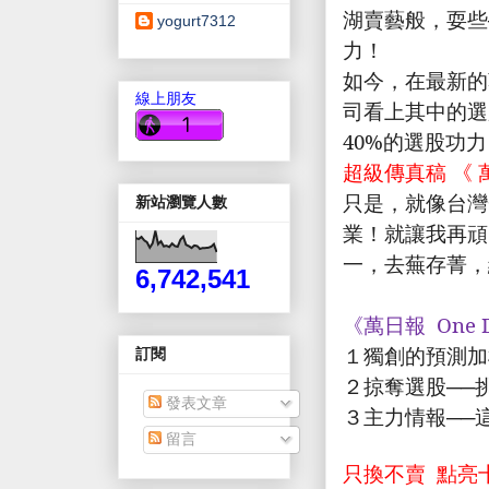
湖賣藝般，耍些
yogurt7312
力！
如今，在最新的
線上朋友
司看上其中的選
40%
的選股功力
超級傳真稿
《
只是，就像台灣
新站瀏覽人數
業！就讓我再頑
一，去蕪存菁，
6,742,541
《萬日報
One D
１獨創的預測加
訂閱
２掠奪選股──
發表文章
３主力情報──
留言
只換不賣
點亮