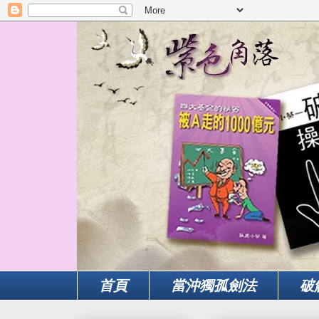
首頁
當沖獨孤劍法
破