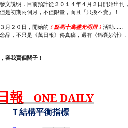
發文說明，目前預計從２０１４年４月２日開始出刊
但是初期兩個月，不但限量，而且「只換不賣」！
３月２０日，開始的
﹝點亮十萬盞光明燈﹞
活動……
念品，不只是《萬日報》傳真稿，還有《錦囊妙計》
，容我賣個關子！
日報
ONE DAILY
Ｔ結構平衡指標