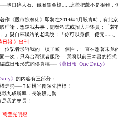
──胸口碎大石、鐵喉鎖金槍……這些把戲不是很難，
著作《股市掠奪術》即將在
2014
年
4
月殺青時，有北京
股理論，想邀我共事，開發程式或招大戶學員；「若
，」親自來聯絡的老闆說：「你可以身價上億元……」
萬日報 》出刊
一位記者形容我的「槓子頭」個性，一直在想著未竟
固一次，只為台灣讀者服務──我將以前三本書的招式
編成日報形式的傳真稿──
《萬日報
One Daily
》
aily
》
的內容有三部分：
權走勢──Ｔ結構平衡領先指標！
挑戰九成勝率，長波段走勢
這是我的專長！
十萬盞光明燈