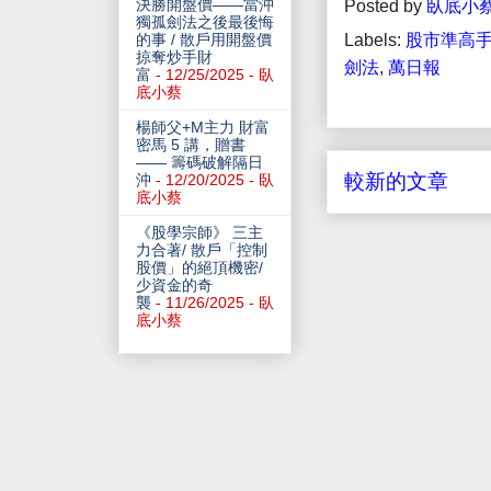
決勝開盤價——當沖
Posted by
臥底小
獨孤劍法之後最後悔
的事 / 散戶用開盤價
Labels:
股市準高手
掠奪炒手財
劍法
,
萬日報
富
- 12/25/2025
- 臥
底小蔡
楊師父+M主力 財富
密馬 5 講，贈書
—— 籌碼破解隔日
較新的文章
沖
- 12/20/2025
- 臥
底小蔡
《股學宗師》 三主
力合著/ 散戶「控制
股價」的絕頂機密/
少資金的奇
襲
- 11/26/2025
- 臥
底小蔡