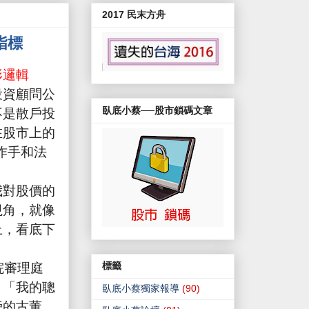
2017 民末方舟
指標
形邏輯
投資顧問公
不是散戶投
臥底小蔡──股市鎖碼文章
在股市上的
作手和法
我對股價的
視角，就像
上，看底下
！
院審理庭
標籤
：「我的聰
臥底小蔡獨家報導
(90)
旁的古董