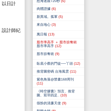
怒海迷蹤720秒
(6)
，以日計
肉體證據
(6)
新異域。孤軍
(5)
來自地心
(3)
、設計師紀
萬日報
(13)
股市準高手 ＋ 股市掠奪術
股市準高手
(12)
股市掠奪術
(9)
臥底小蔡的門徒──丫頭
(12)
推背圖密碼 台海風雲
(11)
紫色角落@禁書168周刊
(11)
《時空膠囊》預言、推背
圖、双羽四足..
(10)
假扮的清廉天使
(9)