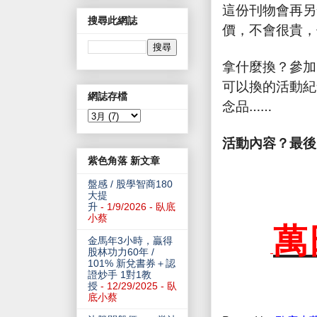
這份刊物會再另
搜尋此網誌
價，不會很貴，
拿什麼換？參加
可以換的活動紀
網誌存檔
念品……
活動內容？最後
紫色角落 新文章
盤感 / 股學智商180
大提
升
- 1/9/2026
- 臥底
小蔡
萬
金馬年3小時，贏得
股林功力60年 /
101% 新兌書券＋認
證炒手 1對1教
授
- 12/29/2025
- 臥
底小蔡