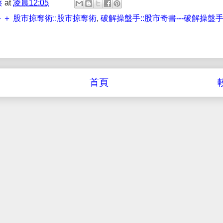
蔡
at
凌晨12:05
 ＋ 股市掠奪術::股市掠奪術
,
破解操盤手::股市奇書---破解操盤
首頁