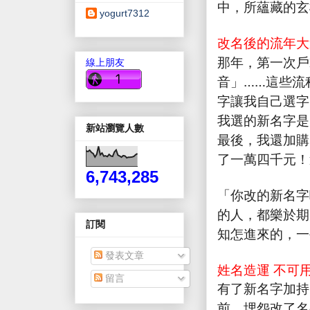
中，所蘊藏的玄
yogurt7312
改名後的流年大
那年，第一次戶
線上朋友
音」……這些流
字讓我自己選字
我選的新名字是
新站瀏覽人數
最後，我還加購
了一萬四千元！
6,743,285
「你改的新名字
的人，都樂於期
訂閱
知怎進來的，一
發表文章
姓名造運 不可
留言
有了新名字加持
前，埋怨改了名