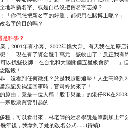
全地叫新名字、或是自己沒把舊名字忘掉？
：「你們怎把新名字的好運，都想用在賭博上呢？」
改名字的目的嗎？
還是科學？
創業，
2001
年有小奔、
2002
年換大奔。有天我在足療店
想：「現在有了資金幾千萬元，該收山了！反正我有
，可以找些技師，在台北和大陸開個五星級會所……」
念階段！
非，沒看到任何徵兆？於是我趁勝追擊！人生高峰到
2
當忘記災禍這回事時，官司終於來了！
的原由，竟是一位人稱「股市災星」的港仔
KK
在
2003
一宗股票買賣引起的……
多種，可以看出來，林老師的姓名學說是筆劃加上年
)
幾年後，我拿到了她的改名公式……
(
待續
)