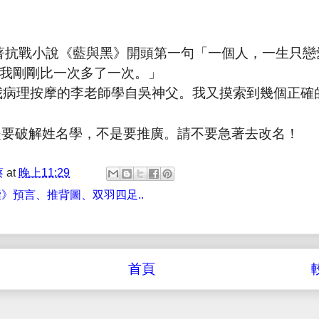
著抗戰小說《藍與黑》開頭第一句「一個人，一生只戀
我剛剛比一次多了一次。」
我病理按摩的李老師學自吳神父。我又摸索到幾個正確
是要破解姓名學，不是要推廣。請不要急著去改名！
蔡
at
晚上11:29
》預言、推背圖、双羽四足..
首頁