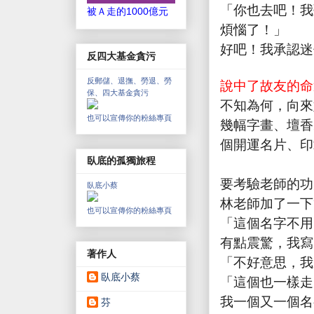
「你也去吧！我
被Ａ走的1000億元
煩惱了！」
好吧！我承認迷
反四大基金貪污
反郵儲、退撫、勞退、勞
說中了故友的命
保、四大基金貪污
不知為何，向來
也可以宣傳你的粉絲專頁
幾幅字畫、壇香
個開運名片、印
臥底的孤獨旅程
要考驗老師的功
臥底小蔡
林老師加了一下
也可以宣傳你的粉絲專頁
「這個名字不用
有點震驚，我寫
著作人
「不好意思，我
臥底小蔡
「這個也一樣走
我一個又一個名
芬