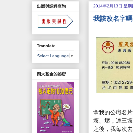
2014年2月13日 星期
出版與課程查詢
我該改名字嗎
Translate
Select Language
▼
四大基金的祕密
拿我的公職名片
壞、壞，連三壞
之後，我每次去