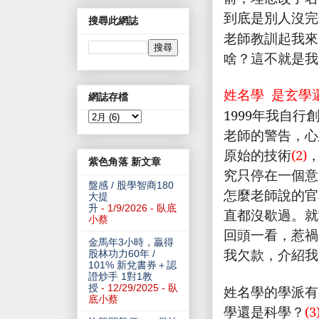
到底是別人沒完
搜尋此網誌
老師教訓起我來
啥？這不就是我
姓名學 是玄學
網誌存檔
1999
年我自行
老師的警告，心
原始的技術
(2)
紫色角落 新文章
究只停在一個意
盤感 / 股學智商180
怎麼老師說的官
大提
升
- 1/9/2026
- 臥底
直都沒歇過。就
小蔡
回頭一看，惹禍
金馬年3小時，贏得
我欠款，介紹我
股林功力60年 /
101% 新兌書券＋認
證炒手 1對1教
授
- 12/29/2025
- 臥
姓名學的學派有
底小蔡
學還是科學？
(3