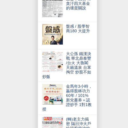
貪汙四大基金
的壞蛋關說
盤感 / 股學智
商180 大提升
大公孫 鐵漢決
戰 華北鼎泰豐
/台火 大魯閣
天籟溫泉 台苯
掏空 炒股不如
炒飯
金馬年3小時，
贏得股林功力
60年 / 101%
新兌書券＋認
證炒手 1對1教
授
(轉)老主力揭
密 隔日沖大戶