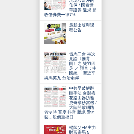
坑現股當沖的
伎倆 / 國泰世
華證券 違規 超
收借券費一律7%
最新出版與課
程公告
習馬二會 再次
見證《推背
圖》之 雙羽四
足 ／ 預言：中
國統一 習近平
與馬英九 分治兩岸
中共早破解翻
牆手法 台製梅
花路由器訪雅
虎奇摩秒當機 /
大陸開放網路
管制時 百度 抖音 騰訊 愛奇
藝…股價重挫日
楊師父+M主力
財富密馬 5