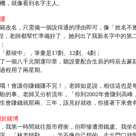
機，就像看到名字主人。
運
籍改名，只需備一個說得通的理由即可，像「姓名不
程，老師都幫忙準備好了， 她列出了我新名字中的第
；
「蔡竣中」，筆畫是
17
劃、
12
劃、
4
劃；
了一個八千元開運印章，聽說要配合生辰的時辰去篆
過程用了兩星期。
哦！會讓你賺錢賺不完！」老師如是說，相信這也是
盼的事。老師又分析流年，「你到
2002
年會賺到高峰
生會賺錢就那兩、三年，該見好就收，你接著下來會
用於賭博
，我第一時間就往股市裡衝，但即慘遭滑鐵盧。我坐
字，「林老師勒
……」
怎不像自己想的，走出門口就