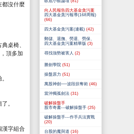
臥底小蔡論壇
(81)
在都沒什麼
向人民報告四大基金貪污案
四大基金貪污報導(168周報)
！
(66)
四大基金貪污案(連載)
(42)
郵儲、退撫、勞退、勞保、
古典桌椅、
四大基金貪污案精華版
(3)
務，頂多加
尋找強勢被害人
(2)
勝劍學院
(51)
操盤原力
(51)
驗。
萬股神劍──波段掠奪術
(46)
當沖獨孤劍法
(31)
錯了。
破解操盤手
股市奇書---破解操盤手
(25)
破解操盤手---作手兵法實戰
(20)
個漢字組合
台股的魔與道
(16)