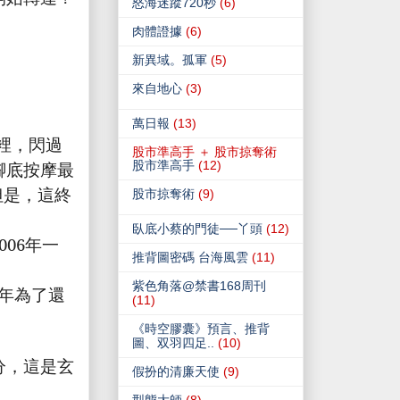
怒海迷蹤720秒
(6)
肉體證據
(6)
新異域。孤軍
(5)
來自地心
(3)
萬日報
(13)
裡，閃過
股市準高手 ＋ 股市掠奪術
腳底按摩最
股市準高手
(12)
但是，這終
股市掠奪術
(9)
臥底小蔡的門徒──丫頭
(12)
006
年一
推背圖密碼 台海風雲
(11)
紫色角落@禁書168周刊
年為了還
(11)
《時空膠囊》預言、推背
圖、双羽四足..
(10)
分，這是玄
假扮的清廉天使
(9)