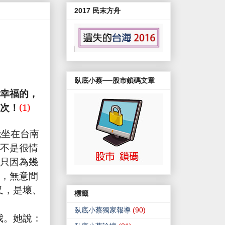
2017 民末方舟
臥底小蔡──股市鎖碼文章
幸福的，
次！
(1)
我坐在台南
不是很情
只因為幾
，無意間
叉，是壞、
標籤
臥底小蔡獨家報導
(90)
我。她說：