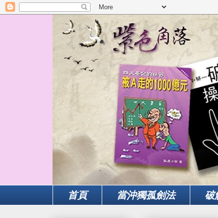
首頁
當沖獨孤劍法
破