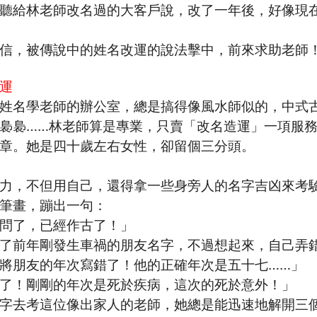
聽給林老師改名過的大客戶說，改了一年後，好像現
信，被傳說中的姓名改運的說法擊中，前來求助老師
運
姓名學老師的辦公室，總是搞得像風水師似的，中式
裊裊……林老師算是專業，只賣「改名造運」一項服
章。她是四十歲左右女性，卻留個三分頭。
力，不但用自己，還得拿一些身旁人的名字吉凶來考
筆畫，蹦出一句：
問了，已經作古了！」
了前年剛發生車禍的朋友名字，不過想起來，自己弄
將朋友的年次寫錯了！他的正確年次是五十七……」
了！剛剛的年次是死於疾病，這次的死於意外！」
字去考這位像出家人的老師，她總是能迅速地解開三