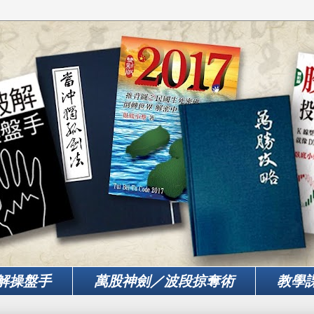
解操盤手
萬股神劍／波段掠奪術
教學