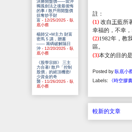
決勝開盤價——當沖
獨孤劍法之後最後悔
的事 / 散戶用開盤價
註：
掠奪炒手財
富
- 12/25/2025
- 臥
(1)
改自
王藍
所
底小蔡
幸福的，不幸，
楊師父+M主力 財富
(2)
1982
年，教
密馬 5 講，贈書
—— 籌碼破解隔日
區。
沖
- 12/20/2025
- 臥
底小蔡
(3)
本文的目的
《股學宗師》 三主
力合著/ 散戶「控制
Posted by
臥底小
股價」的絕頂機密/
少資金的奇
Labels:
《時空膠囊
襲
- 11/26/2025
- 臥
底小蔡
較新的文章