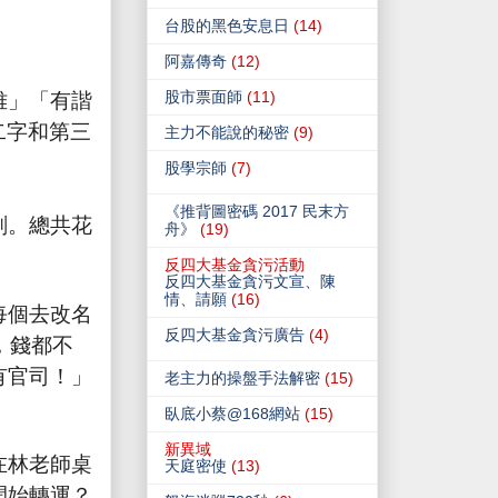
台股的黑色安息日
(14)
阿嘉傳奇
(12)
雅」「有諧
股市票面師
(11)
二字和第三
主力不能說的秘密
(9)
股學宗師
(7)
《推背圖密碼 2017 民末方
刻。總共花
舟》
(19)
反四大基金貪污活動
反四大基金貪污文宣、陳
情、請願
(16)
每個去改名
反四大基金貪污廣告
(4)
，錢都不
有官司！」
老主力的操盤手法解密
(15)
臥底小蔡@168網站
(15)
新異域
在林老師桌
天庭密使
(13)
開始轉運？