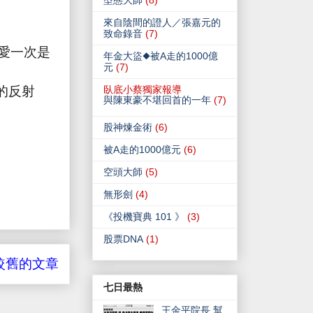
型態大師
(8)
來自陰間的證人／張嘉元的
致命錄音
(7)
愛一次是
年金大盜◆被A走的1000億
元
(7)
的反射
臥底小蔡獨家報導
與陳東豪不堪回首的一年
(7)
股神煉金術
(6)
被A走的1000億元
(6)
空頭大師
(5)
無形劍
(4)
《投機寶典 101 》
(3)
股票DNA
(1)
較舊的文章
七日最熱
王金平院長 幫