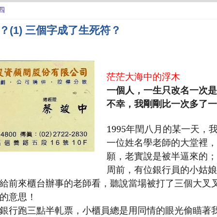
四
？(1) 三個字成了生死符？
茫茫大海中的浮木
一個人，一生只改名一次是
不幸，我剛剛比一次多了一
1995
年閏八月的某一天，
一位姓名學老師的大堂裡，
願，老實說是被半逼來的；
周前，有位銀行員的小姑娘
給前來櫃台辦事的老師看，聽說當場被打了三個大叉
的意思！
銀行跑三點半軋票，小櫃員總是用同情的眼光偷瞄著