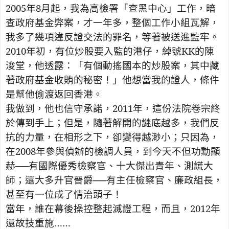
2005
年
8
月起，我為高檢署「查黑中心」工作，暗
查政府基金弊案，才一年多，整個工作小組瓦解，
我多了幾項違反證交法的罪名，等著被送進監牢。
2010
年初，有位炒股要入監的港仔，綽號
KK
的陳
浚堂，他透露：「有個動搖國本的炒股案，其中藏
著政府基金收賄的秘密！」他想當我的證人，條件
是幫他偷渡返回香港。
我做到，他也信守承諾，
2011
年，這份法院卷宗終
於傳到手上；但是，隨著解開的謎底越多，我們反
抗的力量，在相形之下，卻變得越渺小；只因為，
在
2008
年參與偵辦的檢調人員，到今天不但功勳顯
赫──有國際優秀檢察官、十大傑出青年、測謊大
師；還大多升官晉爵──有主任檢察官、廉政組長，
甚至有一位成了情治頭子！
當年，誰在幕後操控整起滅證工程，而且，
2012
年
還故技重施……