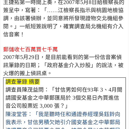
王捷拓第一時間上奏，在
2007
年
5
月
8
日給檢察長的
簽呈中，寫著：「……江檢察長指示與桃園地檢協
調，由該署偵辦，並同意將所發現證物交北機組參
閱。」一紙短簽說明了，確實調查局北機組有介入
信音案！
郵儲收七百萬買七千萬
2007
年
5
月
29
日，是目前能看到的第一份信音案偵
訊筆錄的日期；「政府基金介入炒股」的說法，被
火爆的搬上偵訊桌。
調查筆錄 摘要
調查員陳茂益問：「甘信男如何在
93
年
3
、
4
月間
請國安基金之中華郵匯局於
3
個交易日內買進信
音公司股票近
3,000
張？」
陳浚堂答：「我是聽時任和通證券經理吳鈺鈴向
我表示，甘信男積欠她引介國安基金之中華郵局