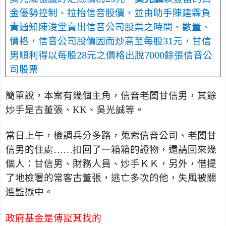
金優勢控制、拉抬信音股價，並由助手陳建霖負
責通知陳浚堂賣出信音公司股票之時間、數量、
價格，信音公司股價因而炒高至每股
31
元，甘信
男順利得以每股
28
元之價格出脫
7000
餘張信音公
司股票
簡單說，本案有幾個主角，信音老闆甘信男，其餘
炒手是古董張、
KK
、吳光誠等。
當日上午，檢調兵分多路，蒐索信音公司、老闆甘
信男的住處……扣回了一箱箱的證物，還請回來幾
個人：甘信男、財務人員、炒手ＫＫ，另外，借提
了地檢署的常客古董張，逃亡多次的他，失風被關
進監獄中。
政府基金是傅崑萁找的