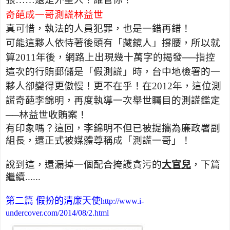
奇葩成一哥測謊林益世
真可惜，執法的人員犯罪，也是一錯再錯！
可能這夥人依恃著後頭有「藏鏡人」撐腰，所以就
算
2011
年後，網路上出現幾十萬字的揭發──指控
這次的行賄郵儲是「假測謊」時，台中地檢署的一
夥人卻變得更傲慢！更不在乎！在
2012
年，這位測
謊奇葩李錦明，再度執導一次舉世矚目的測謊鑑定
──林益世收賄案！
有印象嗎？這回，李錦明不但已被提攜為廉政署副
組長，還正式被媒體尊稱成「測謊一哥」！
說到這，還漏掉一個配合掩護貪污的
大官兒
，下篇
繼續......
第二篇 假扮的清廉天使
http://www.i-
undercover.com/2014/08/2.html