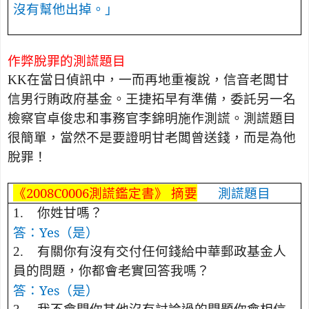
沒有幫他出掉。」
作弊脫罪的測謊題目
KK
在當日偵訊中，一而再地重複說，信音老闆甘
信男行賄政府基金。王捷拓早有準備，委託另一名
檢察官卓俊忠和事務官李錦明施作測謊。測謊題目
很簡單，當然不是要證明甘老闆曾送錢，而是為他
脫罪！
《
2008C0006
測謊鑑定書》 摘要
測謊題目
1.
你姓甘嗎？
答：
Yes
（是）
2.
有關你有沒有交付任何錢給中華郵政基金人
員的問題，你都會老實回答我嗎？
答：
Yes
（是）