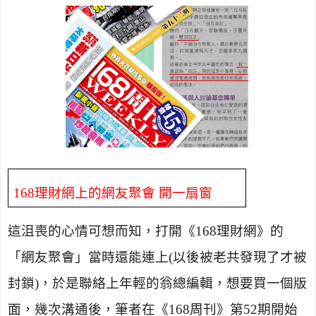
168
理財網上的網友聚會 開一扇窗
這沮喪的心情可想而知，打開《
168
理財網》的
「網友聚會」當時還能連上
(
以後被老共發現了才被
封鎖
)
，於是聯絡上年輕的翁總編輯，想要買一個版
面，幾次溝通後，筆者在《
168
周刊》第
52
期開始