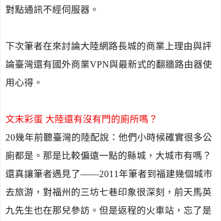
對點通訊不經伺服器。
下次筆者在來討論大陸網路長城的商業上理由與評
論臺灣還有國外商業
VPN
與最新式的翻牆路由器使
用心得。
文末彩蛋 大陸還有沒有門的廁所嗎？
20
幾年前聽臺灣的陸配說：他們小時候確實很多公
廁都是。那是比較偏遠一點的縣城，大城市有嗎？
還真讓筆者遇見了——
2011
年筆者到福建幾個城市
去旅游，對福州的三坊七巷印象很深刻，前天馬英
九先生也在那兒參訪。但是返程的火車站，忘了是