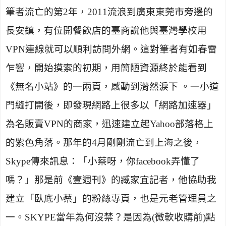
筆者流亡的第
2
年，
2011
流浪到廣東東莞市旁邊的
長安鎮，有位開餐飲店的臺商說他與臺灣學校用
VPN
連線就可以順利訪問外網。這對筆者有如春雷
乍響，開始摸索的初期，用簡陋資源終於能看到
《無名小站》的一兩頁，感動到潸然淚下 。一小道
門縫打開後，即發現網路上很多以「網路加速器」
為名販賣
VPN
的商家，迅速建立起
Yahoo
部落格上
的紫色角落。那年的
4
月剛剛流亡到上海之後，
Skype
傳來訊息：「小蔡呀，你
facebook
弄懂了
嗎？」那是前《壹週刊》的臧家宜記者，他協助我
建立「臥底小蔡」的粉絲專頁，也是元老管理員之
一。
SKYPE
當年為何沒禁？是因為
(
微軟收購前
)
點