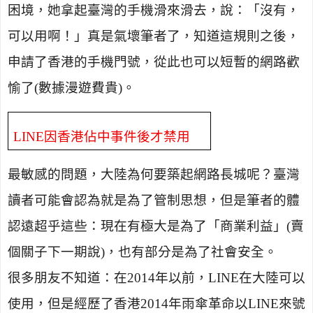
困境，她拿起臺灣的手機滑來滑去，說：「沒有，
可以用啊！」真是氣壞筆者了，知道這規則之後，
申請了香港的手機門號，從此也可以短暫的網路歡
愉了
(
數據漫遊費貴
)
。
LINE
因香港佔中事件後才禁用
最敏感的問題，大陸為何要築起網路長城呢？臺灣
讀者可能會認為就是為了管制思想，但是筆者的體
認遠超乎這些：現在有極大是為了「商業利益」
(
賣
個關子下一期說
)
，也有部分是為了社會安全。
很多朋友不知道：在
2014
年以前，
LINE
在大陸可以
使用
，但是經歷了香港2014年雨傘革命以
LINE
來號