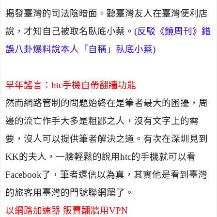
揭發臺灣的司法陰暗面。聽臺灣友人在臺灣便利店
說，才知自己被取名臥底小蔡。
(
反駁《鏡周刊》錯
誤八卦爆料說本人「自稱」臥底小蔡
)
早年謠言：
htc
手機自帶翻牆功能
然而網路管制的問題始終在是筆者最大的困擾，周
邊的流亡作手大多是粗鄙之人，沒有文字上的需
要，沒人可以提供筆者解決之道。有次在深圳見到
KK
的夫人，一臉輕鬆的說用
htc
的手機就可以看
Facebook
了
，
筆者還信以為真，其實他是看到臺灣
的旅客用臺灣的門號聯網罷了。
以網路加速器 販賣翻牆用
VPN