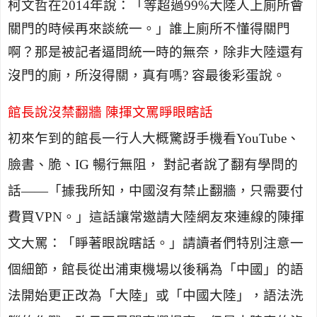
柯文哲在
2014
年說：「等超過
99%
大陸人上廁所會
關門的時候再來談統一。」誰上廁所不懂得關門
啊？那是被記者逼問統一時的無奈，除非大陸還有
沒門的廁，所沒得關，真有嗎
?
容最後彩蛋說。
館長說沒禁翻牆 陳揮文罵睜眼瞎話
初來乍到的館長一行人大概驚訝手機看
YouTube
、
臉書、脆、
IG
暢行無阻， 對記者說了翻有學問的
話——「據我所知，中國沒有禁止翻牆，只需要付
費買
VPN
。」這話讓常邀請大陸網友來連線的陳揮
文大罵：「睜著眼說瞎話。」請讀者們特別注意一
個細節，館長從出浦東機場以後稱為「中國」的語
法開始更正改為「大陸」或「中國大陸」，語法洗