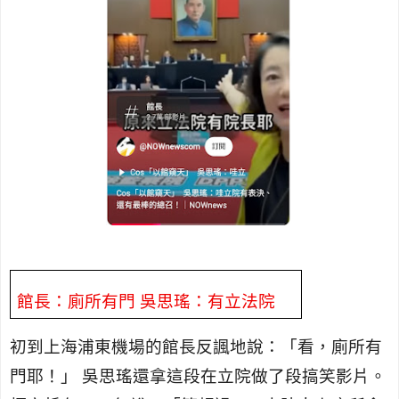
館長：廁所有門 吳思瑤：有立法院
初到上海浦東機場的
館長
反諷地說
：「看，廁所有
門耶！」
吳思瑤還拿這段在立院做了段搞笑影片。