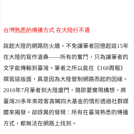
台灣熟悉的傳播方式 在大陸行不通
說起大陸的網路防火牆，不免讓筆者回憶起這
15
年
在大陸的寫作滄桑——所有的奮鬥，只為讓筆者的
文字能傳輸到臺灣。筆者之所以能在《
168
周報》
撰寫這版面，真是因為大陸管制網路而起的因緣。
2010
年
7
月筆者到大陸廈門，隨即要實現構想，將
臺灣
20
多年來政客貪贓四大基金的情形透過社群媒
體來揭發。卻訝異的發現：所有在臺灣熟悉的傳播
方式，都無法在網路上找到。