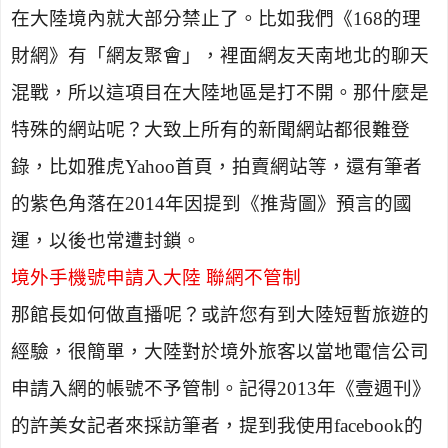
在大陸境內就大部分禁止了。比如我們《
168
的理
財網》有「網友聚會」，裡面網友天南地北的聊天
混戰，所以這項目在大陸地區是打不開。那什麼是
特殊的網站呢？大致上所有的新聞網站都很難登
錄，比如雅虎
Yahoo
首頁，拍賣網站等，還有筆者
的紫色角落在
2014
年因提到《推背圖》預言的國
運，以後也常遭封鎖。
境外手機號申請入大陸 聯網不管制
那館長如何做直播呢？或許您有到大陸短暫旅遊的
經驗，很簡單，大陸對於境外旅客以當地電信公司
申請入網的帳號不予管制。記得
2013
年《壹週刊》
的許美女記者來採訪筆者，提到我使用f
acebook
的