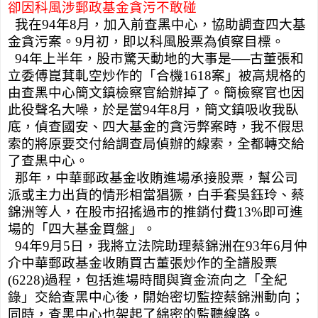
卻因科風涉郵政基金貪污不敢碰
我在
94
年
8
月，加入前查黑中心，協助調查四大基
金貪污案。
9
月初，即以科風股票為偵察目標。
94
年上半年，股市驚天動地的大事是──古董張和
立委傅崑萁軋空炒作的「合機
1618
案」被高規格的
由查黑中心簡文鎮檢察官給辦掉了。簡檢察官也因
此役聲名大噪，於是當
94
年
8
月，簡文鎮吸收我臥
底，偵查國安、四大基金的貪污弊案時，我不假思
索的將原要交付給調查局偵辦的線索，全都轉交給
了查黒中心。
那年，中華郵政基金收賄進場承接股票，幫公司
派或主力出貨的情形相當猖獗，白手套吳鈺玲、蔡
錦洲等人，在股市招搖過市的推銷付費
13%
即可進
場的「四大基金買盤」。
94
年
9
月
5
日，我將立法院助理蔡錦洲在
93
年
6
月仲
介中華郵政基金收賄買古董張炒作的全譜股票
(6228)
過程，包括進場時間與資金流向之「全紀
錄」交給查黑中心後，開始密切監控蔡錦洲動向；
同時，查黑中心也架起了綿密的監聽線路。