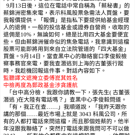
9
月
13
日後，這位在電話中常自稱為「蔡秘書」的
蔡錦洲密集來電，表示科風股票急需法人買盤，要
我報價提供。「報價」是指私下要提供給基金經理
人的退佣。一般的投信基金或證券自營商，收取的
退佣是
10%
，無論如何，總是比用四大基金要便宜
些。但由蔡錦洲催命似的焦急電話，我意識到這檔
股票可能即將用到來自立法院管道的「四大基金」
買盤。
9
月
14
日，當查黑中心的聯絡窗口李俊毅檢
察事務官來電，要我查潛逃到上海的古董張行蹤
時，我趁機回報這件事。對話內容如下。
監聽譯文遮掩立委傅崑萁姓名
中檢再度為郵政基金涉貪護航
「台中高分檢，我跟你請教一下，張先生
(
古董張
潛逃
)
在大陸有電話嗎？」查黑中心李俊毅問道。
「有，我正在查……」我順道說，「我昨天跟你
講的那個……最近市場上就是
3043
科風公司，所
有的人都打電話來問這檔，而且那個姓蔡的，他半
年沒跟我聯絡了，突然打電話來跟我問可不可以做