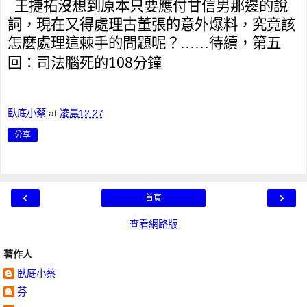
王捷拓沒想到原本只要應付甘信男那邊的說
詞，現在又得處理古董張的意外爆料，究竟該
怎麼處理這棘手的問題呢？……待續，第五
108
回：司法腦死的
分鐘
臥底小蔡
at
凌晨12:27
分享
‹
›
首頁
查看網路版
著作人
臥底小蔡
芬