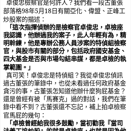
卓俊忠檢察官是何許人？我們看一段古董張
98
5
18
部落格
年
月
日有關亞化、偉盟、正峰工
炒股案的描述：
「
這次指揮偵辦的是檢察官卓俊忠，卓檢座
我認識，他辦過我的案子，此人年輕有為，精
明幹練，他是專辦公務人員涉案的特偵組檢察
官，與股市有關的部分，包括政府國安基金、
四大基金是否與市場勾結串謀，都是卓檢的執
掌範圍。」
真可笑！卓俊忠是特偵組？我從卓俊忠偵訊
過古董張的筆錄中，也從未看過任何政府基金
貪污的事，古董張怎知道他辦什麼狗屁基金？
還是曾經有被「馬賽克」過的對話，我們在筆
錄中看不到？古董張還不忘記，補上拍卓檢察
官馬屁的幾句：
「卓檢曾經給我很多鼓勵，當初勸我『當司