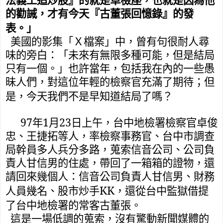
法義工追炒股』的就是卓檢座，也就是因為他
的勸誡，才有今天『古董張回憶錄』的發
表。」
美國的影集「Ｘ檔案」中，曾有句很耐人尋
味的旁白：「未來有無限多種可能，但是結局
只有一個。」也許當年，包括我在內的一些愚
昧人們，對這位年輕的檢察官充滿了期待；但
是，今天我們不是早知道結局了嗎？
97
1
23
年
月
日上午，台中地檢署檢察官卓俊
忠、王捷拓等人，率檢察事務官、台中市調查
局幹員多人兵分多路，蒐索信音公司、公司負
責人甘信男的住處，帶回了一箱箱的證物，還
請回來幾個人：信音公司負責人甘信男、財務
KK
人員幾名、股市炒手
，還從台中監獄借提
了台中地檢署的常客古董張。
這是一場低調的蒐索，沒有驚動新聞媒體的