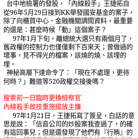
台中地檢署的發股，「內線殺手」王捷拓自
96
5
29
KK
從
年
月
日接到
舉發國安基金的案子，
除了向櫃買中心、金融機關調閱資料，最重要
的還是：甚麼時候「動」這個案子？
97
1
年
月下旬，離總統大選只有兩個月了，
舊政權的控制力也僅僅剩下百來天；曾做過的
壞事，見不得光的檔案，該燒的燒、該埋的
埋。
神秘高層下達命令了：「現在不處理，更待
520
何時？」難道等
政權交接後嗎？
搜索前一日臨時更換檢察官
內線殺手故技重施縱放主嫌
97
1
21
年
月
日，王捷拓寫了簽呈，白話的意
思是說：「信音公司的炒股案我查過了，的確
有這回事兒；但是還發現了他們有『行賄』的