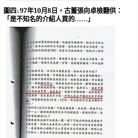
97
10
8
圖四↓
年
月
日，古董張向卓檢翻供：
「是不知名的介紹人買的……」