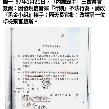
97
1
21
圖一↓
年
月
日，「內線殺手」王檢察官
簽說：因發現信音案『行賄』不法行為，請改
『黑金小組』接手；隔天長官批：改請另一位
卓檢察官接辦。