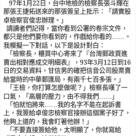
97
1
22
年
月
日，台中地檢的檢察長張斗輝在
那張王捷拓送來的那張簽呈上批示：「請實股
卓檢察官俊忠辦理。」
請讀者們記得，當你看到公署的卷宗文件，
都只是他們要你看到的，作戲給你看的……。
我模擬一下對話，以下是設計對白：
「檢察長，櫃買中心寄來了
『台灣郵政買進
93
3
12
16
賣出相對應成交明細表』，
年
月
日到
日的交易資料，甘信男的確把信音公司股票賣
給當時的中華郵匯局，有兩千七百多張。」
「王檢，你打算怎麼做呢？」
檢察長嘆了一
口氣，「高層的壓力，由不得我們……」
「怕就怕將來……我的名字不能在起訴書
上，我簽給卓俊忠檢察官接辦這個案子好了，
他夠上道的，我會盯著他辦！」
「不要直接簽給他，太明顯了，你就寫給