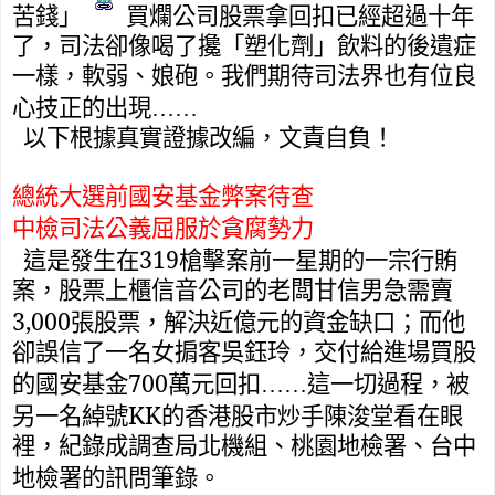
苦錢」
買爛公司股票拿回扣已經超過十年
了，司法卻像喝了攙「塑化劑」飲料的後遺症
一樣，軟弱、娘砲。我們期待司法界也有位良
心技正的出現……
以下根據真實證據改編，文責自負！
總統大選前國安基金弊案待查
中檢司法公義屈服於貪腐勢力
319
這是發生在
槍擊案前一星期的一宗行賄
案，股票上櫃信音公司的老闆甘信男急需賣
3,000
張股票，解決近億元的資金缺口；而他
卻誤信了一名女掮客吳鈺玲，交付給進場買股
700
的國安基金
萬元回扣……這一切過程，被
KK
另一名綽號
的
香港股市炒手陳浚堂看在眼
裡，紀錄成調查局北機組、桃園地檢署、台中
地檢署的訊問筆錄。