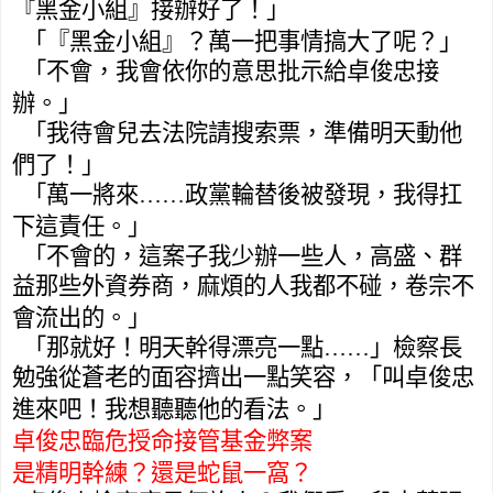
『黑金小組』接辦好了！」
「『黑金小組』？萬一把事情搞大了呢？」
「不會，我會依你的意思批示給卓俊忠接
辦。」
「我待會兒去法院請
搜索票
，準備明天動他
們了！」
「萬一將來……政黨輪替後被發現，我得扛
下這責任。」
「不會的，這案子我少辦一些人，高盛、群
益那些外資券商，麻煩的人我都不碰，卷宗不
會流出的。」
「那就好！明天幹得漂亮一點……」檢察長
勉強從蒼老的面容擠出一點笑容，「叫卓俊忠
進來吧！我想聽聽他的看法。」
卓俊忠臨危授命接管基金弊案
是精明幹練？還是蛇鼠一窩？