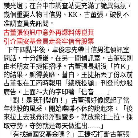
鎂光燈；在台中市調查站更充滿了詭異氣氛，
KK
幾個重要人物甘信男、
、古董張，破例不
准調查員先訊問。
古董張偵訊中意外再爆料傅崑萁
引介國安基金買走套牢信音股票
下午四點半後，卓俊忠先帶甘信男進偵訊室
問話，十分鐘後，在
另一間偵訊室，
古董張則
由老朋友王捷拓招呼。古董張長期沒「拉Ｋ」
的結果，顯得萎靡、蒼白。王捷拓丟了份以前
古董張在工商時報用「總統投顧」刊登的炒股
廣告，上面斗大的字
印著「信音……」
「對！是我刊登的！」
古董張好像憶起了當
年炒股的風采，開始喋喋不休的說起來，
「後
來拉上去我覺得浮額蠻多，就放棄往上拉，採
取守勢，守勢就是每天做進出……」
「有找過國安基金嗎？」王捷拓打斷古董張