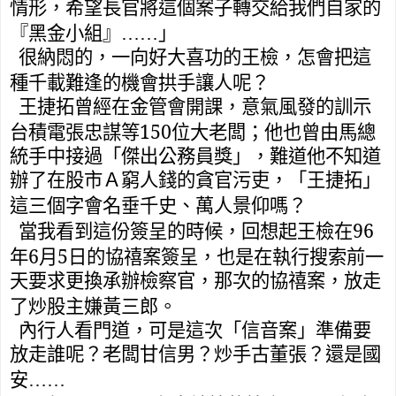
情形，希望長官將這個案子轉交給我們自家的
『黑金小組』……」
很納悶的，一向好大喜功的王檢，怎會把這
種千載難逢的機會拱手讓人呢？
王捷拓曾經在金管會開課，
意氣風發的訓示
150
台積電張忠謀等
位大老闆；他也曾由馬總
統手中接過「傑出公務員獎」，難道他不知道
辦了在股市Ａ窮人錢的貪官污吏，「王捷拓」
這三個字會
名垂千史、
萬人景仰嗎？
96
當我看到這份簽呈的時候，回想起王檢在
6
5
年
月
日的協禧案簽呈，也是在執行搜索前一
天要求更換承辦檢察官，那次的協禧案，放走
了炒股主嫌黃三郎。
內行人看門道，可是這次「信音案」準備要
放走誰呢？老闆甘信男？炒手古董張？還是國
安……