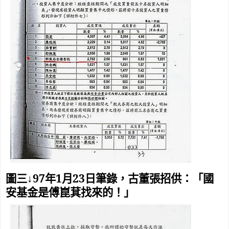
97
1
23
圖三↓
年
月
日筆錄，古董張招供：「國
安基金是傅崑萁找來的！」