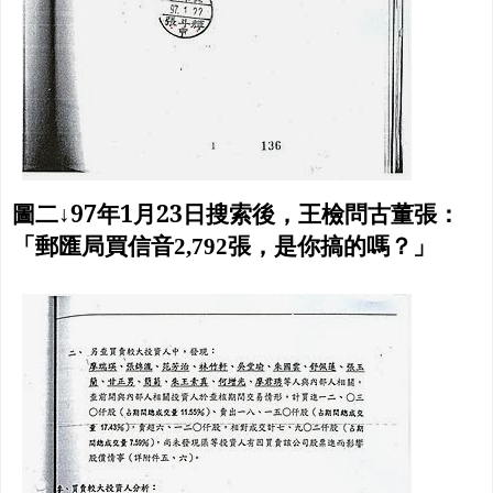
97
1
23
圖二↓
年
月
日搜索後，王檢問古董張：
「郵匯局買信音2,792張，是你搞的嗎？」