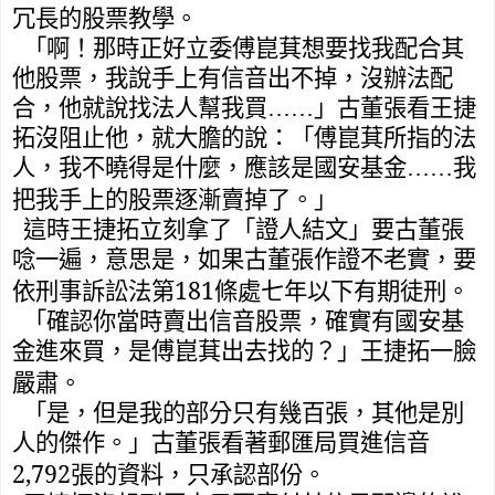
冗長的股票教學。
「啊！那時正好立委傅崑萁想要找我配合其
他股票，我說手上有信音出不掉，沒辦法配
合，他就說找法人幫我買……」古董張看王捷
拓沒阻止他，就大膽的說：「傅崑萁所指的法
人，我不曉得是什麼，應該是國安基金……我
把我手上的股票逐漸賣掉了。」
這時王捷拓立刻拿了「證人結文」要古董張
唸一遍，意思是，如果古董張作證不老實，要
181
依刑事訴訟法第
條處七年以下有期徒刑。
「確認你當時賣出信音股票，確實有國安基
金進來買，是傅崑萁出去找的？」王捷拓一臉
嚴肅。
「是，但是我的部分只有幾百張，其他是別
人的傑作。」古董張看著郵匯局買進信音
2,792
張的資料，只承認部份。