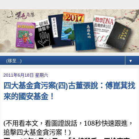
▼
2011年6月18日 星期六
四大基金貪污案(四)古董張說：傅崑萁找
來的國安基金！
(
108
不用看本文，看圖證說話，
秒快速跟進，
)
追擊四大基金貪污案！