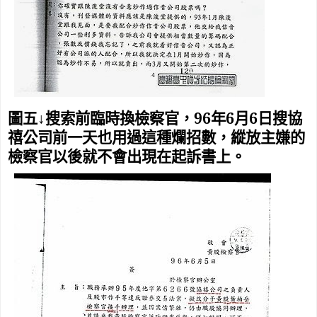
96
6
6
圖五↓搜索前臨時換檢察官，
年
月
日搜協
禧公司前一天也用過這種爛招數，縱放主嫌的
檢察官以後就不會出現在起訴書上。