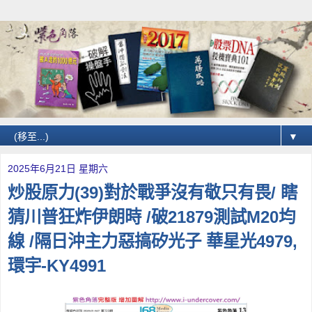
▼
2025年6月21日 星期六
炒股原力(39)對於戰爭沒有敬只有畏/ 瞎
猜川普狂炸伊朗時 /破21879測試M20均
線 /隔日沖主力惡搞矽光子 華星光4979,
環宇-KY4991