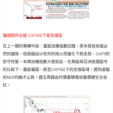
偏弱勢的台股
21879
以下是支撐區
在上一期的專欄中說：臺股加權指數回檔，原本是技術面必
然的趨勢，但是藉由以色列的炮火而催化下跌走勢，
21879
的
防守吃緊。本周加權指數大致如此，在美股與亞洲各國股市
的比較下，臺股偏弱，跌至
21879
以下的支撐區域，遇到虛擬
的
M20
均線才止跌。週五再藉由作價臺積電收盤價硬生生收
紅。