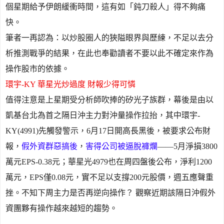
個星期給予伊朗緩衝時間，這有如「鈍刀殺人」得不夠痛
快。
筆者一再認為：以炒股圈人的狹隘眼界與歷練，不足以去分
析推測戰爭的結果，在此也奉勸讀者不要以此不確定來作為
操作股市的依據。
環宇
-KY
華星光炒過度 財報少得可憐
值得注意是上星期受分析師吹捧的矽光子族群，幕後是由以
凱基台北為首之隔日沖主力對沖量操作拉抬，其中環宇
-
KY(4991)
先觸發警示，
6
月
17
日開高長黑後，被要求公布財
報，
假外資群惡搞後
，
害得公司被逼脫褲爛
——
5
月淨損
3800
萬元
EPS-0.38
元；華星光
4979
也在周四盤後公布，淨利
1200
萬元，
EPS
僅
0.08
元，實不足以支撐
200
元股價，週五應聲重
挫。不知下周主力是否再逆向操作？ 觀察近期該隔日沖假外
資團夥有操作越來越短的趨勢。