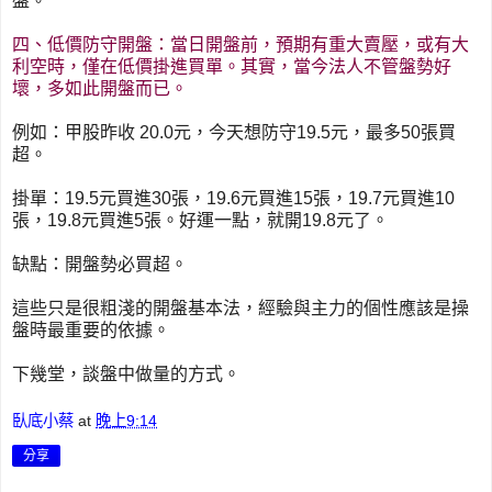
盤。
四、低價防守開盤：當日開盤前，預期有重大賣壓，或有大
利空時，僅在低價掛進買單。其實，當今法人不管盤勢好
壞，多如此開盤而已。
例如：甲股昨收 20.0元，今天想防守19.5元，最多50張買
超。
掛單：19.5元買進30張，19.6元買進15張，19.7元買進10
張，19.8元買進5張。好運一點，就開19.8元了。
缺點：開盤勢必買超。
這些只是很粗淺的開盤基本法，經驗與主力的個性應該是操
盤時最重要的依據。
下幾堂，談盤中做量的方式。
臥底小蔡
at
晚上9:14
分享