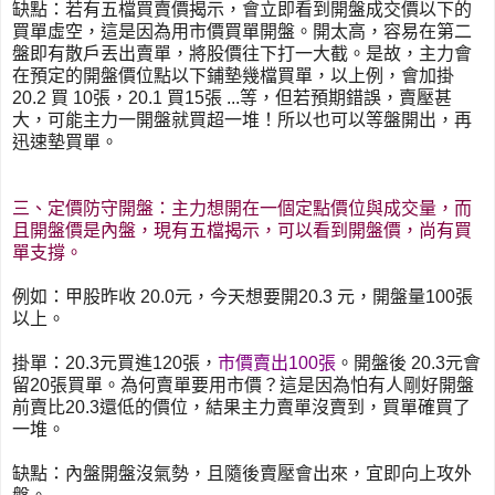
缺點：若有五檔買賣價揭示，會立即看到開盤成交價以下的
買單虛空，這是因為用市價買單開盤。開太高，容易在第二
盤即有散戶丟出賣單，將股價往下打一大截。是故，主力會
在預定的開盤價位點以下鋪墊幾檔買單，以上例，會加掛
20.2 買 10張，20.1 買15張 ...等，但若預期錯誤，賣壓甚
大，可能主力一開盤就買超一堆！所以也可以等盤開出，再
迅速墊買單。
三、定價防守開盤：主力想開在一個定點價位與成交量，而
且開盤價是內盤，現有五檔揭示，可以看到開盤價，尚有買
單支撐。
例如：甲股昨收 20.0元，今天想要開20.3 元，開盤量100張
以上。
掛單：20.3元買進120張，
市價賣出100張
。開盤後 20.3元會
留20張買單。為何賣單要用市價？這是因為怕有人剛好開盤
前賣比20.3還低的價位，結果主力賣單沒賣到，買單確買了
一堆。
缺點：內盤開盤沒氣勢，且隨後賣壓會出來，宜即向上攻外