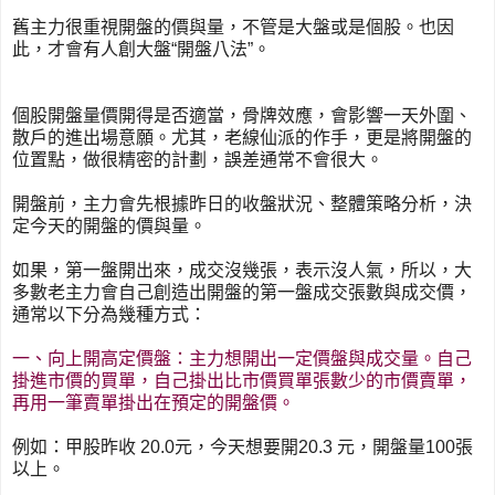
舊主力很重視開盤的價與量，不管是大盤或是個股。也因
此，才會有人創大盤“開盤八法”。
個股開盤量價開得是否適當，骨牌效應，會影響一天外圍、
散戶的進出場意願。尤其，老線仙派的作手，更是將開盤的
位置點，做很精密的計劃，誤差通常不會很大。
開盤前，主力會先根據昨日的收盤狀況、整體策略分析，決
定今天的開盤的價與量。
如果，第一盤開出來，成交沒幾張，表示沒人氣，所以，大
多數老主力會自己創造出開盤的第一盤成交張數與成交價，
通常以下分為幾種方式：
一、向上開高定價盤：主力想開出一定價盤與成交量。自己
掛進市價的買單，自己掛出比市價買單張數少的市價賣單，
再用一筆賣單掛出在預定的開盤價。
例如：甲股昨收 20.0元，今天想要開20.3 元，開盤量100張
以上。