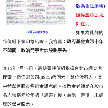
版為報社編輯)
辦偉盟炒股 名
師在列
標題為編輯修改
如果為此刻的
特偵組下個印象結論，我會寫：
政府基金貪污十年
不聞問，政治鬥爭辦炒股跑爭先！
2015
年
7
月
17
日，高檢署特偵組指揮台北市調查處
搜索上櫃偉盟公司
(8925)
帶回六十餘位涉案人，其
中赫然有股市名師金鏞老師。據悉金老師是在股市
名人張嘉元於年初「遇害」後，為他「善後」未處
理的偉盟股票。