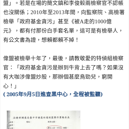
盟」。若是在場的簡文鎮和李俊毅兩檢察官不認帳
也沒關係；
2010
年至
2013
年間，向監察院、高檢署
檢舉「政府基金貪污」甚至《被
A
走的
1000
億
元》，都有付那份白手套名單，這可是有檢舉人，
有公文書為證，想賴都賴不掉！
偉盟被檢舉十年了，最後，請教敬愛的特偵組檢察
官：「政府基金貪污是辦到牛背上去了嗎？如果沒
有大咖涉偉盟炒股，那辦個甚麼鳥勁兒，窮開
心！」
( 2005
年
9
月
5
日進查黑中心，全程被監聽
)