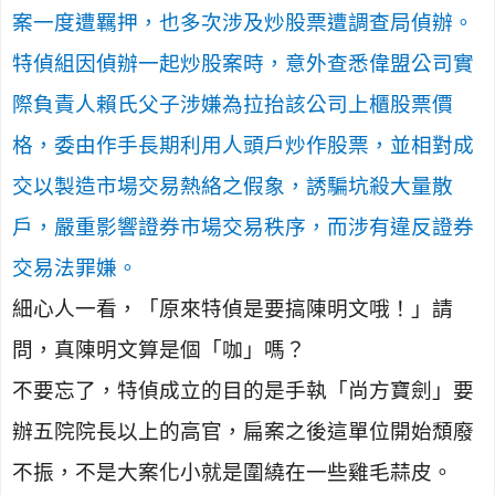
案一度遭羈押，也多次涉及炒股票遭調查局偵辦。
特偵組因偵辦一起炒股案時，意外查悉偉盟公司實
際負責人賴氏父子涉嫌為拉抬該公司上櫃股票價
格，委由作手長期利用人頭戶炒作股票，並相對成
交以製造市場交易熱絡之假象，誘騙坑殺大量散
戶，嚴重影響證券市場交易秩序，而涉有違反證券
交易法罪嫌。
細心人一看，「原來特偵是要搞陳明文哦！」請
問，真陳明文算是個「咖」嗎？
不要忘了，特偵成立的目的是手執「尚方寶劍」要
辦五院院長以上的高官，扁案之後這單位開始頹廢
不振，不是大案化小就是圍繞在一些雞毛蒜皮。