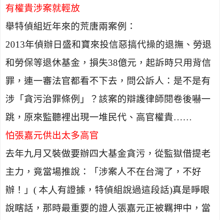
有權貴涉案就輕放
舉特偵組近年來的荒唐兩案例：
2013
年偵辦日盛和寶來投信惡搞代操的退撫、勞退
和勞保等退休基金，損失
38
億元，起訴時只用背信
罪，連一審法官都看不下去，問公訴人：是不是有
涉「貪污治罪條例」？該案的辯護律師閱卷後嚇一
跳，原來監聽裡出現一堆民代、高官權貴……
怕張嘉元供出太多高官
去年九月又裝做要辦四大基金貪污，從監獄借提老
主力，竟當場推說：「涉案人不在台灣了，不好
辦！」
( 本人
有證據，特偵組說過這段話
)
真是睜眼
說瞎話，那時最重要的證人張嘉元正被羈押中，當