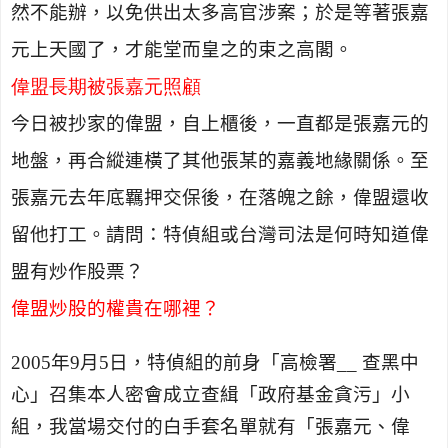
然不能辦，以免供出太多高官涉案；於是等著張嘉
元上天國了，才能堂而皇之的束之高閣。
偉盟長期被張嘉元照顧
今日被抄家的偉盟，自上櫃後，一直都是張嘉元的
地盤，再合縱連橫了其他張某的嘉義地緣關係。至
張嘉元去年底羈押交保後，在落魄之餘，偉盟還收
留他打工。請問：特偵組或台灣司法是何時知道偉
盟有炒作股票？
偉盟炒股的權貴在哪裡？
2005
年
9
月
5
日，特偵組的前身「高檢署
__
查黑中
心」召集本人密會成立查緝「政府基金貪污」小
組，我當場交付的白手套名單就有「張嘉元、偉