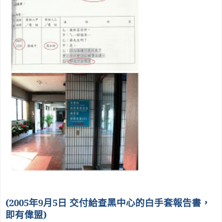
(2005
年
9
月
5
日 交付給查黑中心的白手套報告書，
即有偉盟
)