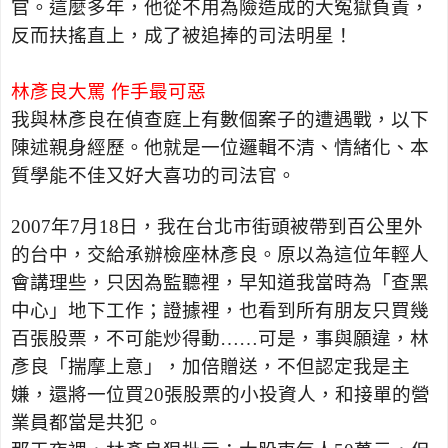
官。這麼多年，他從不用為險造成的大冤獄負責，
反而扶搖直上，成了被追捧的司法明星！
林彥良大罵 作手最可惡
我與林彥良在偵查庭上有數個案子的遭遇戰，以下
陳述親身經歷。他就是一位邏輯不清、情緒化、本
質學能不佳又好大喜功的司法官。
2007
年
7
月
18
日，我在台北市街頭被帶到百公里外
的台中，交給承辦檢座林彥良。原以為這位年輕人
會講理些，只因為監聽裡，早知道我當時為「查黑
中心」地下工作；證據裡，也看到所有朋友只買幾
百張股票，不可能炒得動……可是，事與願違，林
彥良「揣摩上意」，加倍贈送，不但認定我是主
嫌，還將一位買
20
張股票的小投資人，和接單的營
業員都當是共犯。