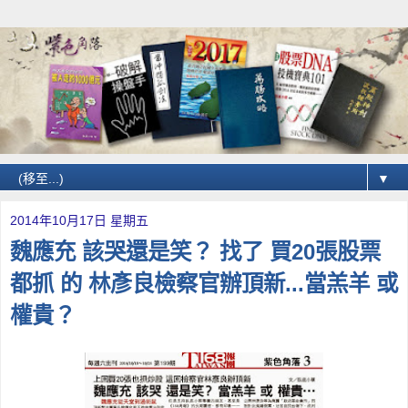
▼
2014年10月17日 星期五
魏應充 該哭還是笑？ 找了 買20張股票
都抓 的 林彥良檢察官辦頂新...當羔羊 或
權貴？