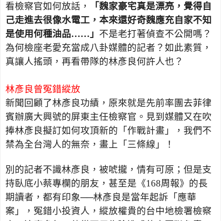
看檢察官如何放話，
「魏家豪宅真是漂亮，覺得自
己走進去很像水電工，本來還好奇魏應充自家不知
是使用何種油品……」
不是老打著偵查不公開嗎？
為何檢座老愛充當成八卦媒體的記者？如此素質，
真讓人搖頭，再看帶隊的林彥良何許人也？
林彥良曾冤錯縱放
新聞回顧了林彥良功績，原來就是先前率團去菲律
賓辦廣大興號的屏東主任檢察官。見到媒體又在吹
捧林彥良擬訂如何攻頂新的「作戰計畫」，我們不
禁為全台灣人的無奈，畫上「三條線」！
別的記者不識林彥良，被唬攏，情有可原；但是支
持臥底小蔡專欄的朋友，甚至是《
168
周報》的長
期讀者，都有印象──林彥良是當年起訴「應華
案」，冤錯小投資人，縱放權貴的台中地檢署檢察