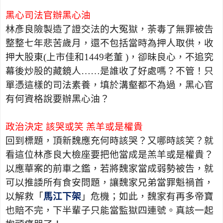
黑心司法官辦黑心油
林彥良險製造了證交法的大冤獄，荼毒了無罪被告
整整七年悲苦歲月，還不包括當時為押人取供，收
押大股東
(
上市佳和
1449
老董
)
，卻昧良心，不追究
幕後炒股的藏鏡人……是誰收了好處嗎？不管！只
單憑這樣的司法素養，填於溝壑都不為過，黑心官
有何資格說要辦黑心油？
政治決定 該哭或笑 羔羊或是權貴
回到標題，頂新魏應充何時該哭？又哪時該笑？就
看這位林彥良大檢座要把他當成是羔羊或是權貴？
以應華案的前車之鑑，若將魏家當成弱勢被告，就
可以推諉所有食安問題，讓魏家兄弟當罪魁禍首，
以解救「
馬江下架
」危機；如此，魏家有再多帝寶
也賠不完，下半輩子只能當監獄四連號。真該一起