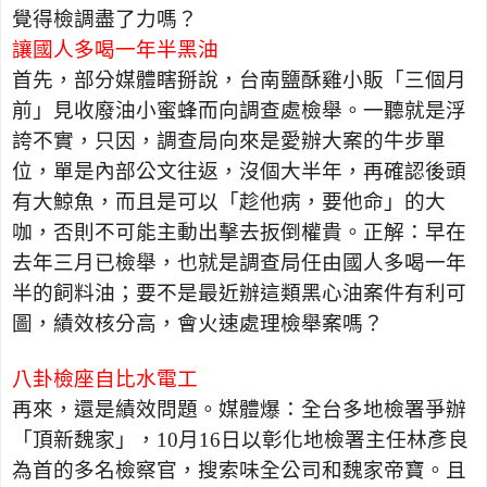
覺得檢調盡了力嗎？
讓國人多喝一年半黑油
首先，部分媒體瞎掰說，台南鹽酥雞小販「三個月
前」見收廢油小蜜蜂而向調查處檢舉。一聽就是浮
誇不實，只因，調查局向來是愛辦大案的牛步單
位，單是內部公文往返，沒個大半年，再確認後頭
有大鯨魚，而且是可以「趁他病，要他命」的大
咖，否則不可能主動出擊去扳倒權貴。正解：早在
去年三月已檢舉，也就是調查局任由國人多喝一年
半的飼料油；要不是最近辦這類黑心油案件有利可
圖，績效核分高，會火速處理檢舉案嗎？
八卦檢座自比水電工
再來，還是績效問題。媒體爆：全台多地檢署爭辦
「頂新魏家」，
10
月
16
日以彰化地檢署主任林彥良
為首的多名檢察官，搜索味全公司和魏家帝寶。且