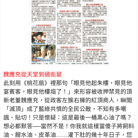
魏應充從天堂到過街鼠
此刻用《桃花扇》裡那句「眼見他起朱樓，眼見他
宴賓客，眼見他樓塌了！」來形容被收押禁見的頂
新老董魏應充，從政客左簇右擁的紅頂商人，瞬間
「滅頂」成了藍綠共憤的全民公敵，不知有多嘲
諷、貼切！只是懷疑：這是最後一桶黑心油了嗎？
想必都默答──當然不是！你我就這樣當傻子將飼料
油、餿水油、皮革油……灌下肚的幾十年日子，您