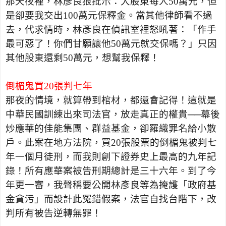
那天夜裡，林彥良狠批示：大股東每人
50
萬元，但
是卻要我交出
100
萬元保釋金。當其他律師看不過
去，代求情時，林彥良在偵訊室裡怒吼著：「作手
最可惡了！你們甘願讓他
50
萬元就交保嗎？」只因
其他股東還剩
50
萬元，想幫我保釋！
倒楣鬼買
20
張判七年
那夜的情境，就算帶到棺材，都還會記得！這就是
中華民國訓練出來司法官，放走真正的權貴──幕後
炒應華的佳能集團、群益基金，卻羅織罪名給小散
戶。此案在地方法院，買
20
張股票的倒楣鬼被判七
年一個月徒刑，而我則創下證券史上最高的九年記
錄！所有應華案被告刑期總計是三十六年。到了今
年更一審，我聲稱要公開林彥良等為掩護「政府基
金貪污」而設計此冤錯假案，法官自找台階下，改
判所有被告逆轉無罪！