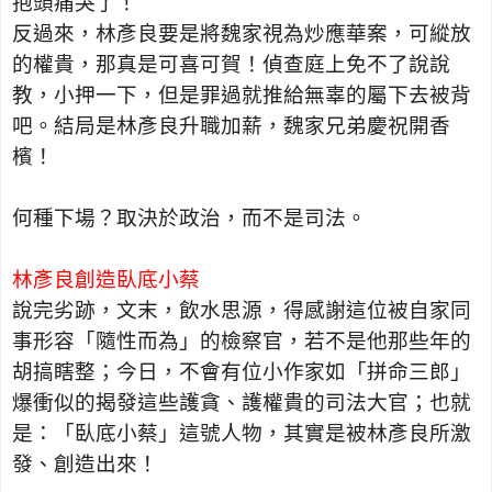
抱頭痛哭了！
反過來，林彥良要是將魏家視為炒應華案，可縱放
的權貴，那真是可喜可賀！偵查庭上免不了說說
教，小押一下，但是罪過就推給無辜的屬下去被背
吧。結局是林彥良升職加薪，魏家兄弟慶祝開香
檳！
何種下場？取決於政治，而不是司法。
林彥良創造臥底小蔡
說完劣跡，文末，飲水思源，得感謝這位被自家同
事形容「隨性而為」的檢察官，若不是他那些年的
胡搞瞎整；今日，不會有位小作家如「拼命三郎」
爆衝似的揭發這些護貪、護權貴的司法大官；也就
是：「臥底小蔡」這號人物，其實是被林彥良所激
發、創造出來！