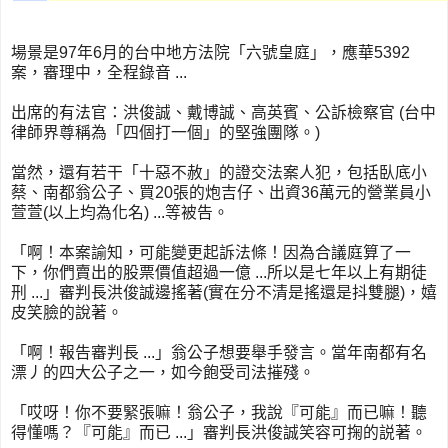
場景是97年6月的台中地方法院「六號皇庭」，應華5392
案，審理中，全程錄音 ...
出席的有法官：洪俊誠、戴博誠、高英賓、公訴檢察官 (台中
律師界尊稱為「四個打一個」的堅強團隊。)
當然，還有若干「十惡不赦」的證交法案人犯，包括臥底小
蔡、南都翁公子、買20張的炮吉仔、出資36萬元的營業員小
萱萱(以上均為化名) ...等被告。
「啊！本案諭知，可能變更起訴法條！因為合議庭算了一
下，你們賣出的股票價值超過一億 ...所以是七年以上有期徒
刑 ...」審判長洪俊誠邊搖著(實在分不清是搖還是抖雙腿)，嬉
皮笑臉的說著。
「啊！報告審判長 ...」翁公子想要舉手發言。當年南都有名
漂丿的四大公子之一，如今飽受司法摧殘。
「哎呀！你不要緊張嘛！翁公子，我說『可能』而已嘛！聽
得懂嗎？『可能』而已 ...」審判長洪俊誠笑容可掬的説著。