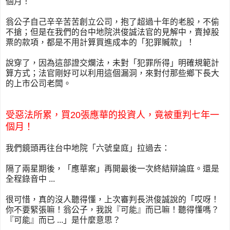
個月！
翁公子自己辛辛苦苦創立公司，抱了超過十年的老股，不偷
不搶；但是在我們的台中地院洪俊誠法官的見解中，賣掉股
票的款項，都是不用計算買進成本的「犯罪贓款」！
說穿了，因為這部證交爛法，未對「犯罪所得」明確規範計
算方式；法官剛好可以利用這個漏洞，來對付那些鄉下長大
的上市公司老闆。
受惡法所累，買20張應華的投資人，竟被重判七年一
個月！
我們鏡頭再往台中地院「六號皇庭」拉過去：
隔了兩星期後，「應華案」再開最後一次終結辯論庭。還是
全程錄音中 ...
很可惜，真的沒人聽得懂，上次審判長洪俊誠說的「哎呀！
你不要緊張嘛！翁公子，我說『可能』而已嘛！聽得懂嗎？
『可能』而已 ...」是什麼意思？