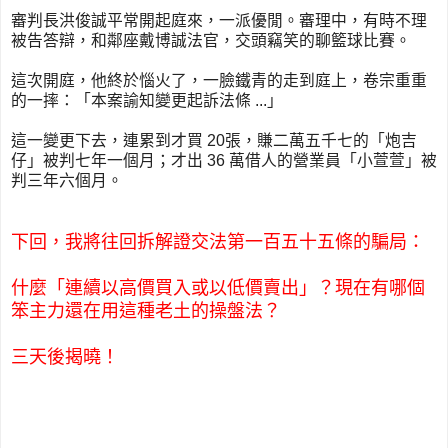
審判長洪俊誠平常開起庭來，一派優閒。審理中，有時不理
被告答辯，和鄰座戴博誠法官，交頭竊笑的聊籃球比賽。
這次開庭，他終於惱火了，一臉鐵青的走到庭上，卷宗重重
的一摔：「本案諭知變更起訴法條 ...」
這一變更下去，連累到才買 20張，賺二萬五千七的「炮吉
仔」被判七年一個月；才出 36 萬借人的營業員「小萱萱」被
判三年六個月。
下回，我將往回拆解證交法第一百五十五條的騙局：
什麼「連續以高價買入或以低價賣出」？現在有哪個
笨主力還在用這種老土的操盤法？
三天後揭曉！