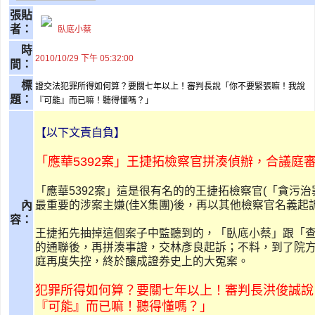
張貼
者：
臥底小蔡
時
2010/10/29 下午 05:32:00
間：
標
證交法犯罪所得如何算？要關七年以上！審判長說「你不要緊張嘛！我說
題：
『可能』而已嘛！聽得懂嗎？」
【以下文責自負】
「應華5392案」王捷拓檢察官拼湊偵辦，合議庭
「應華5392案」這是很有名的的王捷拓檢察官(「貪污
最重要的涉案主嫌(佳X集團)後，再以其他檢察官名義起
內
容：
王捷拓先抽掉這個案子中監聽到的，「臥底小蔡」跟「
的通聯後，再拼湊事證，交林彥良起訴；不料，到了院
庭再度失控，終於釀成證券史上的大冤案。
犯罪所得如何算？要關七年以上！審判長洪俊誠說
『可能』而已嘛！聽得懂嗎？」