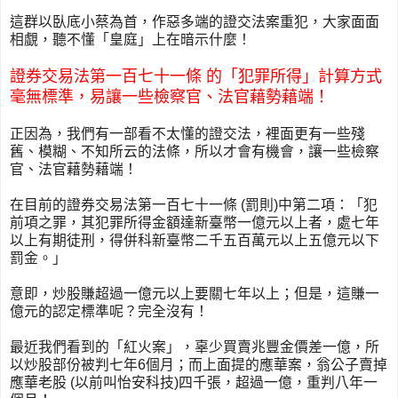
這群以臥底小蔡為首，作惡多端的證交法案重犯，大家面面
相覷，聽不懂「皇庭」上在暗示什麼！
證券交易法第一百七十一條 的「犯罪所得」計算方式
毫無標準，易讓一些檢察官、法官藉勢藉端！
正因為，我們有一部看不太懂的證交法，裡面更有一些殘
舊、模糊、不知所云的法條，所以才會有機會，讓一些檢察
官、法官藉勢藉端！
在目前的證券交易法第一百七十一條 (罰則)中第二項：「犯
前項之罪，其犯罪所得金額達新臺幣一億元以上者，處七年
以上有期徒刑，得併科新臺幣二千五百萬元以上五億元以下
罰金。」
意即，炒股賺超過一億元以上要關七年以上；但是，這賺一
億元的認定標準呢？完全沒有！
最近我們看到的「紅火案」，辜少買賣兆豐金價差一億，所
以炒股部份被判七年6個月；而上面提的應華案，翁公子賣掉
應華老股 (以前叫怡安科技)四千張，超過一億，重判八年一