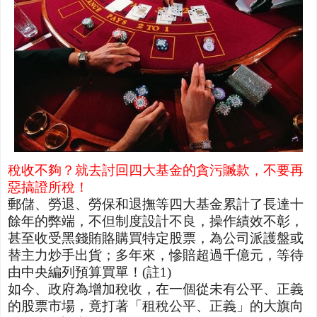
稅收不夠？就去討回四大基金的貪污贓款，不要再
惡搞證所稅！
郵儲、勞退、勞保和退撫等四大基金累計了長達十
餘年的弊端，不但制度設計不良，操作績效不彰，
甚至收受黑錢賄賂購買特定股票，為公司派護盤或
替主力炒手出貨；多年來，慘賠超過千億元，等待
由中央編列預算買單！(註1)
如今、政府為增加稅收，在一個從未有公平、正義
的股票市場，竟打著「租稅公平、正義」的大旗向