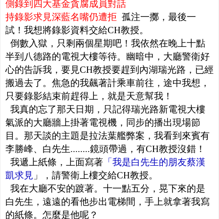
側錄到四大基金貪腐成員對話
持錄影求見深藍名嘴仍遭拒
孤注一擲，最後一
試！我想將錄影資料交給CH教授。
倒數入獄，只剩兩個星期吧！我依然在晚上十點
半到八德路的電視大樓等待。幽暗中，大廳警衛好
心的告訴我，要見CH教授要趕到內湖瑞光路，已經
搬過去了。焦急的我飆著計乘車前往，途中我想，
只要錄影結束前趕得上，就是天意幫我！
我真的忘了那天日期，只記得瑞光路新電視大樓
氣派的大廳牆上掛著電視機，同步的播出現場節
目。那天談的主題是拉法葉艦弊案，我看到來賓有
李勝峰、白先生........鏡頭帶過，有CH教授沒錯！
我遞上紙條，上面寫著
「我是白先生的朋友蔡漢
凱求見
」，請警衛上樓交給CH教授。
我在大廳不安的踱著。十一點五分，晃下來的是
白先生，遠遠的看他步出電梯間，手上就拿著我寫
的紙條。怎麼是他呢？