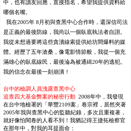
中，也有讀友回應，直接指名，希望我提供資料給
哪個名嘴。
我在2005年 8月初與查黑中心合作時，還深信司法
是正義的最後防線，我尚以一個臥底執法者自詡。
我從未想過要將這些貪瀆線索提供給坊間爆料的媒
體。經歷了五年滄桑，像電影情節般，我從一個充
滿雄心的臥底線民，最後淪為被通緝20年的逃犯。
我的信念在最後一刻崩潰！
台中的檢調人員洩露查黑中心
追查四大基金弊案的秘密行動
2008年中，我發現
在台中地檢署的「華豐2109案」卷宗裡，居然夾著
2005年我與查黑中心的監聽紀錄，多次且重複著，
就好像怕閱卷的人看不到！我猶記得王捷拓檢察官
在那年中，對我的耳提面命：