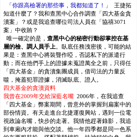
「你跟高檢署的那些事，我都知道了！」
王捷拓
知道什麼了？我和查黑中心合作調查「四大基金貪
瀆案」？或是我追查哪位司法人員在「協禧3071
案」中收賄？
唯一確定的是，
查黑中心的秘密行動卻掌控在基
層的檢、調人員手上
。臥底任務洩密後，可能的結
果是：查黑中心將裝聾作啞，否認私下的派遣行
動；而在他們手上的證據未蒐證萬全之前，只得任
「四大基金」的貪瀆集團成員，借司法的力量反
噬，掩蓋犯罪證據，消滅臥底、證人。
四大基金的貪瀆資料
我曾在2009年交給深藍名嘴
2006年，在我追查
「四大基金」弊案期間，曾意外的掌握到扁案中的
部份情資。有天走進台北捷運復興站，遇到一位電
視政論名嘴，快步的走著。我猜他趕著錄影，我追
到車廂內才能與他交談。他一年四季都是同一色系