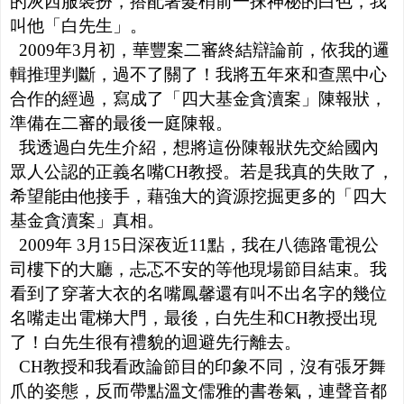
的灰西服裝扮，搭配著髮梢前一抹神秘的白色，我
叫他「白先生」。
2009年3月初，華豐案二審終結辯論前，依我的邏
輯推理判斷，過不了關了！我將五年來和查黑中心
合作的經過，寫成了「四大基金貪瀆案」陳報狀，
準備在二審的最後一庭陳報。
我透過白先生介紹，想將這份陳報狀先交給國內
眾人公認的正義名嘴CH教授。若是我真的失敗了，
希望能由他接手，藉強大的資源挖掘更多的「四大
基金貪瀆案」真相。
2009年 3月15日深夜近11點，我在八德路電視公
司樓下的大廳，忐忑不安的等他現場節目結束。我
看到了穿著大衣的名嘴鳳馨還有叫不出名字的幾位
名嘴走出電梯大門，最後，白先生和CH教授出現
了！白先生很有禮貌的迴避先行離去。
CH教授和我看政論節目的印象不同，沒有張牙舞
爪的姿態，反而帶點溫文儒雅的書卷氣，連聲音都