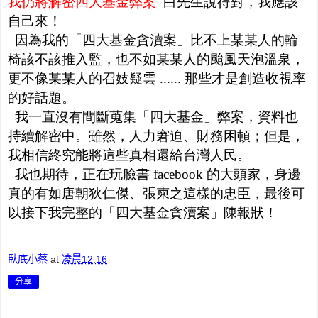
我仍將解密四大基金弊案
白先生說得對，我應該
自己來！
因為我的「四大基金貪瀆案」比不上某某人的輪
椅該不該推入監，也不如某某人的颱風天泡溫泉，
更不像某某人的召妓疑雲 ...... 那些才是創造收視率
的好話題。
我一直沒有間斷蒐集「四大基金」弊案，資料也
持續解密中。雖然，人力窘迫、財務困頓；但是，
我相信終究能將這些真相還給台灣人民。
我也期待，正在玩臉書 facebook 的大頭家，身邊
真的有如唐朝狄仁傑、張柬之這樣的忠臣，最後可
以接下我完整的「四大基金貪瀆案」陳報狀！
臥底小蔡
at
凌晨12:16
分享