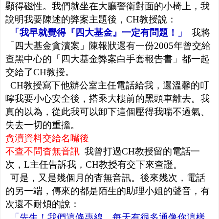
顯得磁性。我們就坐在大廳警衛對面的小椅上，我
說明我要陳述的弊案主題後，CH教授說：
「我早就覺得『四大基金』一定有問題！」
我將
「四大基金貪瀆案」陳報狀還有一份2005年曾交給
查黑中心的「四大基金弊案白手套報告書」都一起
交給了CH教授。
CH教授寫下他辦公室主任電話給我，還溫馨的叮
嚀我要小心安全後，搭乘大樓前的黑頭車離去。我
真的以為，從此我可以卸下這個壓得我喘不過氣、
失去一切的重擔。
貪瀆資料交給名嘴後
不查不問杳無音訊
我曾打過CH教授留的電話一
次，L主任告訴我，CH教授有交下來查證。
可是，又是幾個月的杳無音訊。後來幾次，電話
的另一端，傳來的都是陌生的助理小姐的聲音，有
次還不耐煩的說：
「先生！我們這條專線，每天有很多通像你這樣