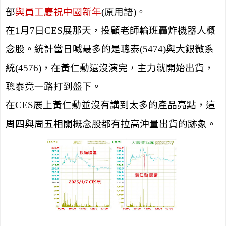
部
與員工慶祝中國新年
(
原用語
)
。
在
1
月
7
日
CES
展那天，投顧老師輪班轟炸機器人概
念股。統計當日喊最多的是聰泰
(5474)
與大銀微系
統
(4576)
，在黃仁勳還沒演完，主力就開始出貨，
聰泰竟一路打到盤下。
在
CES
展上黃仁勳並沒有講到太多的產品亮點，這
周四與周五相關概念股都有拉高沖量出貨的跡象。