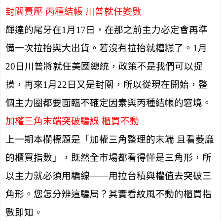
封關賣壓 丙種結帳 川普就任變數
輝達的尾牙在
1
月
17
日，在那之前主力必定會再準
備一次拉抬與大出貨。若沒有拉抬就糟糕了。
1
月
20
日川普將就任美國總統，政策不是我們可以捉
摸，再來
1
月
22
日又是封關，所以從現在開始，整
個主力圈都要面臨不確定因素與丙種結帳的窘境。
加權三角末端突破騙線 櫃買不動
上一期本欄標題是「加權三角整理的末端 且看萎靡
的櫃買指數」，既然全市場都看得懂是三角形，所
以主力就必須用騙線——用拉台積與權值去突破三
角形。您怎分辨這騙局？其實看紋風不動的櫃買指
數即知。