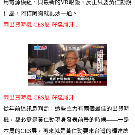
用電源模組，與最新的
VR
眼鏡，反正只要黃仁勳說
什麼，阿貓阿狗就亂炒一通。
兩出貨時機
CES
展 輝達尾牙...
兩出貨時機
CES
展 輝達尾牙
從年前這訊息判斷：這些主力有兩個最佳的出貨時
機，都必需是黃仁勳現身發表前景的時候——一是
本周的
CES
展，再來就是黃仁勳要來台灣的輝達總