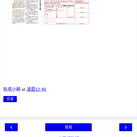
臥底小蔡
at
凌晨12:46
分享
‹
›
首頁