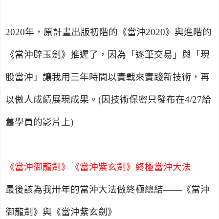
2020
年，原計畫出版初階的《當沖
2020
》與進階的
《當沖辟玉劍》
推遲了，因為「逐筆交易」與「現
股當沖」讓我用三年時間以實戰來實踐新技術，再
以傲人成績展現成果。
(
因技術保密只發布在
4/27
給
舊學員的影片上
)
《當沖御龍劍》《當沖紫玄劍》
終極當沖大法
最後該為我卅年的當沖大法做終極總結——
《當沖
御龍劍》
與
《當沖紫玄劍》