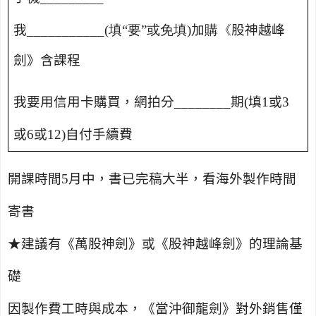
我
___________(填“要”或免填)加購《
股神越峰
劍》含課程
我要用信用卡購買，網拍分
________
期
(
填
1
或
3
或
6
或
12)
自付手續費
開課時間
5
月中，書已完稿大半，看海外製作時間
寄書
★建議有《萬股神劍》或《股神越峰劍》的理論基
礎
因製作費工時與成本，《當沖御龍劍》對外銷售僅