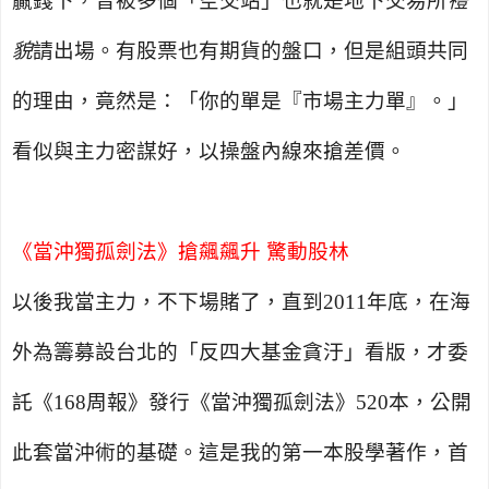
贏錢下，曾被多個「空交站」也就是地下交易所
禮
貌
請出場。有股票也有期貨的盤口，但是組頭共同
的理由，竟然是：「你的單是『市場主力單』。」
看似與主力密謀好，以操盤內線來搶差價。
《當沖獨孤劍法》搶飆飆升 驚動股林
以後我當主力，不下場賭了，直到
2011
年底，在海
外為籌募設台北的「反四大基金貪汙」看版，才委
託《
168
周報》發行
《當沖獨孤劍法》
520
本，公開
此套當沖術的基礎。這是我的第一本股學著作，首