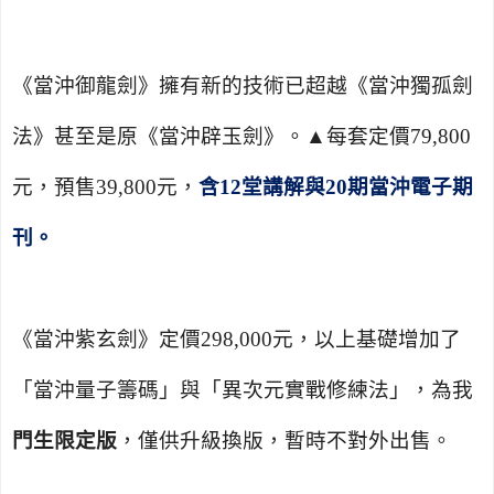
《當沖御龍劍》
擁有新的技術已超越《當沖獨孤劍
法》甚至是原《當沖辟玉劍》。▲每套定價
79,800
元，預售
39,800
元，
含
12
堂講解與
20
期當沖電子期
刊。
《當沖紫玄劍》定價
298,000
元，以上基礎增加了
「當沖量子籌碼」與「異次元實戰修練法」，為我
門生限定版
，僅供升級換版，暫時不對外出售。