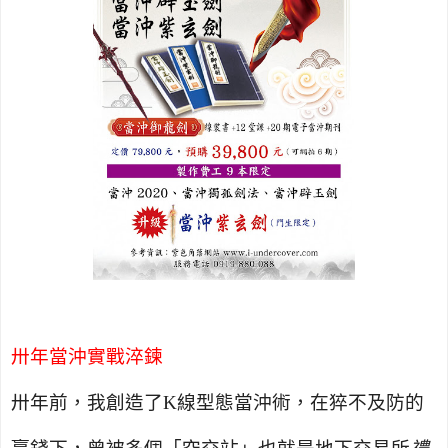
卅年當沖實戰淬鍊
卅年前，我創造了
K
線型態當沖術，在猝不及防的