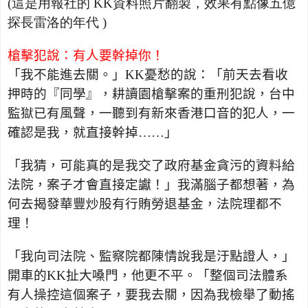
(這是用報社的 KK資料照片翻製，效果有點像五億
探長雷洛的年代 )
槍擊犯說：有人要幹掉你！
「我不能進去關。」
KK
憂愁的說：「前天去看收
押時的『同學』，耕讀園槍擊案的重刑犯說，台中
監獄已有風聲，一聽到有新來香港口音的犯人，一
確認是我，就直接幹掉……」
「我猜，可能真的是我交了政府基金貪污的資料給
法院，案子才會直接定讞！」我滿腦子都想著，為
何去揭發華豐炒股有行賄勞退基金，法院理都不
理！
「我向司法院、監察院都陳情說我是汙點證人，」
開車的
KK
扯大嗓門，他更不平。「整個司法體系
有人操控這個案子，要我去關，因為我檢舉了動搖