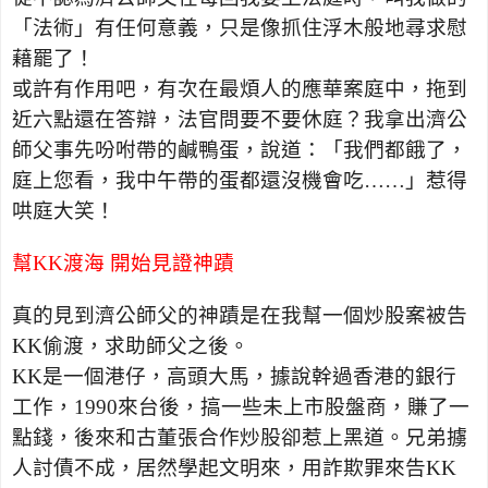
「法術」有任何意義，只是像抓住浮木般地尋求慰
藉罷了！
或許有作用吧，有次在最煩人的應華案庭中，拖到
近六點還在答辯，法官問要不要休庭？我拿出濟公
師父事先吩咐帶的鹹鴨蛋，說道：「我們都餓了，
庭上您看，我中午帶的蛋都還沒機會吃……」惹得
哄庭大笑！
幫
KK
渡海 開始見證神蹟
真的見到濟公師父的神蹟是在我幫一個炒股案被告
KK
偷渡，求助師父之後。
KK
是一個港仔，高頭大馬，據說幹過香港的銀行
工作，1990來台後，搞一些未上市股盤商，賺了一
點錢，後來和古董張合作炒股卻惹上黑道。兄弟擄
人討債不成，居然學起文明來，用詐欺罪來告
KK