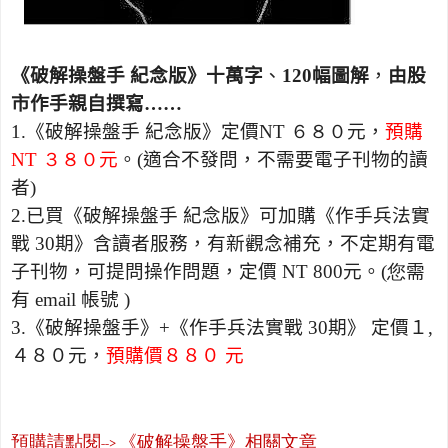
《破解操盤手 紀念版》十萬字
、
120幅圖解
，
由股
市作手親自撰寫……
1.
《破解操盤手 紀念版》定價
NT ６８０
元，
預購
NT ３８０
元
。
(
適合不發問，不需要電子刊物的讀
者
)
2.已買
《破解操盤手 紀念版》可
加購
《作手兵法實
戰
30
期》含讀者服務，有新觀念補充，不定期有電
子刊物，可提問操作問題，定價
NT 800
元。
(您
需
有
email
帳號
)
3.
《破解操盤手》
+
《作手兵法實戰
30
期》 定價１,
４８０元，
預購價８８０
元
預購請點閱
《破解操盤手》相關文章
-->