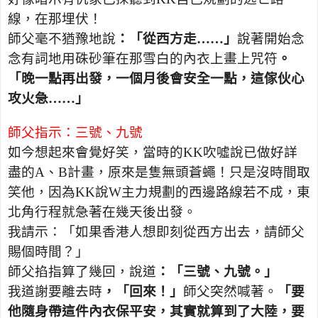
線，在那埋伏！
師父毫不猶豫地說
：「從西方走……」
說著開始念
念有詞地用硃砂筆在那雪白的內衣上畫上咒符
。
「晚一點再出發，一個月後會安全一點，這傢伙心
攻火急……」
師父指示：三號、九號
如今想起來會覺好笑，當時的
KK
吹噓說已做好詳
盡的
A
、
B
計畫，原來是隻無頭蒼蠅！只是沒時間取
笑他，因為
KK
說
W
主力規劃的西邊路線若不成，東
北角行程就急著在幾天後出發。
我請示：「如果香港人想即刻從西方出去，請師父
賜個時間？」
師父掐指算了幾回，說道
：「三號、九號。」
我道謝要離去時
，「回來！」
師父突然喊著。
「要
他隨身帶這件內衣保平安，其實就算到了大陸，要