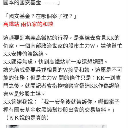
國本的國安基金………」
「國安基金？在哪個案子裡？」
高鐵站 兩仇家的和談
這趟要到嘉義高鐵站的行程，是牽線去會見
KK
的
仇家，一個南部政治世家的股市主力
W
，請他幫忙
KK
安排偷渡路線。
KK
顯得焦慮，快到高鐵站前一度還想調頭。
讓先前威脅要兵戎相見的
W接受
和談，這原是不可
能的任務；但是主力
W
開的條件只是：
KK
一到廈
門之後，就開記者會指控檢察官脅迫
KK
作偽證陷
害
W是
炒股主謀。
KK
答謝我說：「我一安全後就告訴你，哪個案子
裡有國安基金收黑錢幫炒股出貨的交易資料。」
（ＫＫ說的是真的）