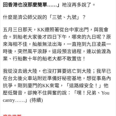
回香港也沒那麼簡單……」
祂沒再多說了。
什麼是濟公師父說的「三號、九號」？
五月三日那天，
KK
遵照著從台中家出門，與我會
合。到船老大家後才四日下午，哪來的九日呢？原
來海相不佳，舢舨無法出海，一直拖到九日凌晨一
時後，突然風平浪靜。這段預言過程，連以偷渡為
業、行船數十年的船老大都不敢置信！
我從沒去過大陸，也沒打算要逃亡到大陸；我早已
在台北後火車站附近準備好秘密基地，想從事島內
抗爭。剛到廈門的
KK
來電，「這路線安全！」他
壓低聲音，卻掩不住興奮的說：「嘿！兄弟、
You
cantry
……」
(
待續
)