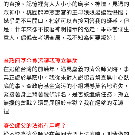
的直接。記憶裡有大大小小的廟宇、神壇，見過的
眾神中，桃園龍潭慈惠宮的王母娘娘最讓我懾服；
幾乎是不用開口，祂就可以直接回答我的疑惑。但
是，廿年來卻不按著神明指示的路走，乖乖當個生
意人，偏偏去考調查局，我不知為何要叛逆！
查政府基金貪污讓我孤立無助
在逃離台灣的前幾年，遇見嘉義的濟公師父時，事
業正處於黑蔭中。我從未對人說起曾幫查黑中心臥
底的事。查政府基金貪污的小組領導莫名地消失，
緊接著身上背著幾條罪名，是否該繼續任務，孤立
無援的奮戰？還是屈服於牢獄？我在絕望的深淵
裡……
濟公師父的法術有用嗎？
從不認為濟公師父在每回我要上法庭時，叫我做的