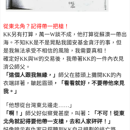
從東北角？記得帶一把槍！
KK
另有打算，萬一
W
談不成，他打算從蘇澳一帶出
海。不知
KK
是不是晃點我國安基金貪汙的事，但
是我無法承受不相信的風險，我需要真相！
確定好
KK
與
W
的交易後，我帶著
KK
的一件內衣見
濟公師父。
「這個人跟我無緣，」
師父在膝頭上攤開
KK
的內
衣端詳著，皺起眉頭
，「看看就好，不要帶他來見
我。」
「他想從台灣東北邊走……」
「啊！」
師父好似察覺甚麼，叫著
：「不可！從東
北角就記得要他帶一支槍，去和人家砰砰！」
好像暗示有仇家已探聽到
KK
自己規劃的逃亡路