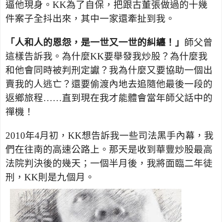
逼他現身。
KK
為了自保，把跟古董張做過的十幾
件案子全抖出來，其中一家還牽扯到我。
「人和人的恩怨，是一世又一世的糾纏！」
師父曾
這樣告訴我。為什麼
KK
要舉發我炒股？為什麼我
和他會同時被判刑定讞？我為什麼又要協助一個出
賣我的人逃亡？還要偷渡內地去追隨他最後一段的
返鄉旅程……直到現在我才能體會當年師父話中的
禪機！
2010
年
4
月初，
KK
想告訴我一些司法黑手內幕，我
們在往南的高速公路上。那天是收到華豐炒股最高
法院判決後的幾天；一個半月後，我將面臨二年徒
刑，
KK
則是九個月。