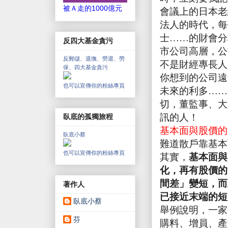
被Ａ走的1000億元
會議上的日本老
法人的時代，每
士……的財會分
反四大基金貪污
市公司高層，公
反郵儲、退撫、勞退、勞
不是財經專長人
保、四大基金貪污
你想到的公司遠
也可以宣傳你的粉絲專頁
未來的利多……
切，董監事、大
訊的人！
臥底的孤獨旅程
基本面與股價的
臥底小蔡
難道散戶靠基本
也可以宣傳你的粉絲專頁
其實，
基本面與
化，再有股價的
間差」變短，而
著作人
已接近末端的短
臥底小蔡
舉例說明，一家
芬
購料、增員、產