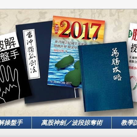
解操盤手
萬股神劍／波段掠奪術
教學