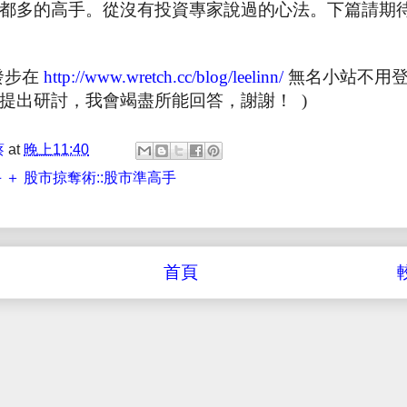
都多的高手。從沒有投資專家說過的心法。下篇請期
發步在
http://www.wretch.cc/blog/leelinn/
無名小站不用
提出研討，我會竭盡所能回答，謝謝！ )
蔡
at
晚上11:40
 ＋ 股市掠奪術::股市準高手
首頁