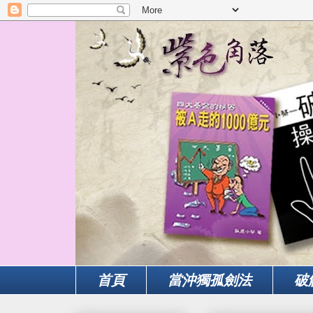
首頁
當沖獨孤劍法
破