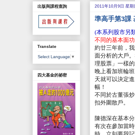
2011年10月9日 星期
出版與課程查詢
準高手第3課
(本系列股市另
不同的基本面功
Translate
約廿三年前，我
面分析的大戶。
Select Language
▼
理股票」一樣的
晚上看加班輪班
四大基金的祕密
天就可以決定進
幅！
不同於古董張炒
扣外圍散戶。
陳德深在基本分
有次在參加當時
時，立刻要我記