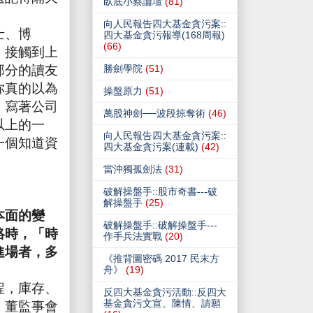
臥底小蔡論壇
(81)
。
向人民報告四大基金貪污案::
士、博
四大基金貪污報導(168周報)
(66)
，接觸到上
部分的讀友
勝劍學院
(51)
你真的以為
操盤原力
(51)
，寫著公司
萬股神劍──波段掠奪術
(46)
以上的一
向人民報告四大基金貪污案::
一個知道資
四大基金貪污案(連載)
(42)
當沖獨孤劍法
(31)
破解操盤手::股市奇書---破
解操盤手
(25)
本面的變
破解操盤手::破解操盤手---
絡時，「時
作手兵法實戰
(20)
進場者，多
《推背圖密碼 2017 民末方
舟》
(19)
程，庫存、
反四大基金貪污活動::反四大
基金貪污文宣、陳情、請願
。董監事會