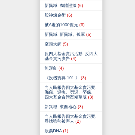
新異域::肉體證據
(6)
股神煉金術
(6)
被A走的1000億元
(6)
新異域::新異域。孤軍
(5)
空頭大師
(5)
反四大基金貪污活動::反四大
基金貪污廣告
(4)
無形劍
(4)
《投機寶典 101 》
(3)
向人民報告四大基金貪污案::
郵儲、退撫、勞退、勞保、
四大基金貪污案精華版
(3)
新異域::來自地心
(3)
向人民報告四大基金貪污案::
尋找強勢被害人
(2)
股票DNA
(1)