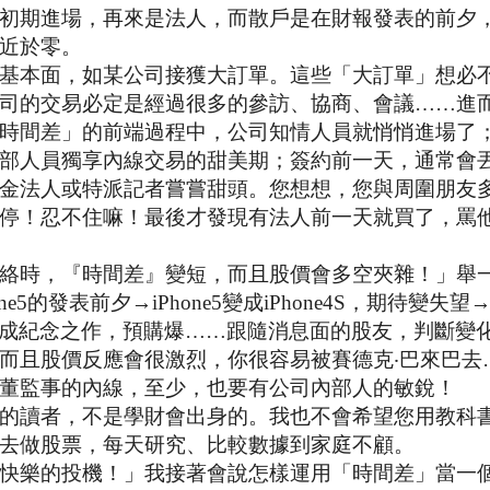
初期進場，再來是法人，而散戶是在財報發表的前夕
近於零。
基本面，如某公司接獲大訂單。這些「大訂單」想必
司的交易必定是經過很多的參訪、協商、會議……進
時間差」的前端過程中，公司知情人員就悄悄進場了
部人員獨享內線交易的甜美期；簽約前一天，通常會
金法人或特派記者嘗嘗甜頭。您想想，您與周圍朋友
停！忍不住嘛！最後才發現有法人前一天就買了，罵
絡時，『時間差』變短，而且股價會多空夾雜！」舉
ne5
的發表前夕→
iPhone5
變成
iPhone4S
，期待變失望
成紀念之作，預購爆……跟隨消息面的股友，判斷變
而且股價反應會很激烈，你很容易被賽德克‧巴來巴去
董監事的內線，至少，也要有公司內部人的敏銳！
的讀者，不是學財會出身的。我也不會希望您用教科
去做股票，每天研究、比較數據到家庭不顧。
快樂的投機！」我接著會說怎樣運用「時間差」當一