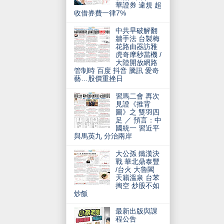
華證券 違規 超
收借券費一律7%
中共早破解翻
牆手法 台製梅
花路由器訪雅
虎奇摩秒當機 /
大陸開放網路
管制時 百度 抖音 騰訊 愛奇
藝…股價重挫日
習馬二會 再次
見證《推背
圖》之 雙羽四
足 ／ 預言：中
國統一 習近平
與馬英九 分治兩岸
大公孫 鐵漢決
戰 華北鼎泰豐
/台火 大魯閣
天籟溫泉 台苯
掏空 炒股不如
炒飯
最新出版與課
程公告