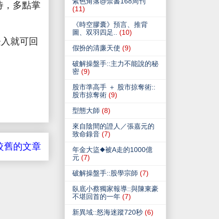
紫色角落@禁書168周刊
待，多點掌
(11)
《時空膠囊》預言、推背
圖、双羽四足..
(10)
登入就可回
假扮的清廉天使
(9)
破解操盤手::主力不能說的秘
密
(9)
股市準高手 ＋ 股市掠奪術::
股市掠奪術
(9)
型態大師
(8)
來自陰間的證人／張嘉元的
致命錄音
(7)
較舊的文章
年金大盜◆被A走的1000億
元
(7)
破解操盤手::股學宗師
(7)
臥底小蔡獨家報導::與陳東豪
不堪回首的一年
(7)
新異域::怒海迷蹤720秒
(6)