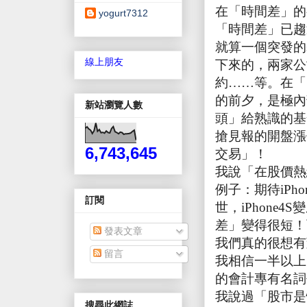
在「時間差」的
yogurt7312
「時間差」已趨
就算一個突發的
線上朋友
下來的，兩家公
約……等。在「
的前夕，是極內
新站瀏覽人數
頭」給熟識的基
搶見報的開盤漲
6,743,645
交易」！
我說「在股價熱
例子：期待
iPho
訂閱
世，
iPhone4S
變
差」變得很短！
發表文章
我們真的很想有
留言
我相信一半以上
的會計專有名詞
我說過「股市是
搜尋此網誌