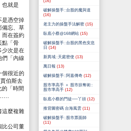
(16)
，也就是
破解操盤手::台股的魔與道
(16)
不是憑空掉
老主力的操盤手法解密
(15)
而備忘、草
臥底小蔡@168網站
(15)
；而在簽約
丟點「骨
破解操盤手::台股的黑色安息
日
(14)
多少次是在
新異域::天庭密使
(13)
他們「內線
萬日報
(13)
一個很近的
破解操盤手::阿嘉傳奇
(12)
→賈伯斯去
股市準高手 ＋ 股市掠奪術::
化的「時間
股市準高手
(12)
……
臥底小蔡的門徒──丫頭
(12)
推背圖密碼 台海風雲
(11)
書這麼複雜
破解操盤手::股市票面師
(11)
個比公司董