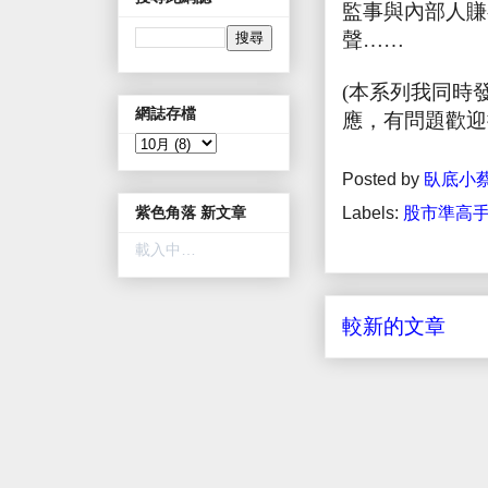
監事與內部人賺
聲……
(本系列我同時
網誌存檔
應，有問題歡迎
Posted by
臥底小
紫色角落 新文章
Labels:
股市準高手
載入中…
較新的文章