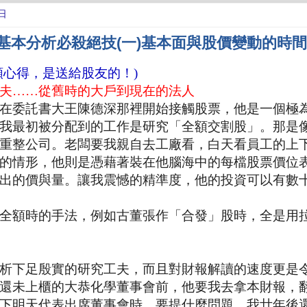
日
 基本分析必殺絕技(一)基本面與股價變動的時
類心得，是送給股友的！)
夫……從舊時的大戶到現在的法人
在委託書大王陳德深那裡開始接觸股票，他是一個極
我最初被分配到的工作是研究「全額交割股」。那是
重整公司。老闆要我親自去工廠看，白天看員工的上
的情形，他則是憑藉著裝在他腦海中的每檔股票價位
出的價與量。讓我震憾的精準度，他的投資可以有數
全額時的手法，例如古董張作「合發」股時，全是用
析下足殷實的研究工夫，而且對財報解讀的速度更是
還未上櫃的大恭化學董事會前，他要我去拿本財報，
下明天代表出席董事會時，要提什麼問題。我廿年後