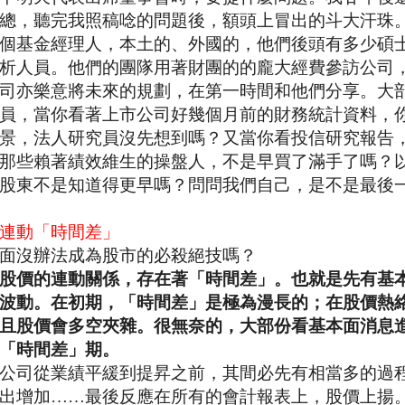
總，聽完我照稿唸的問題後，額頭上冒出的斗大汗珠
個基金經理人，本土的、外國的，他們後頭有多少碩
析人員。他們的團隊用著財團的的龐大經費參訪公司
司亦樂意將未來的規劃，在第一時間和他們分享。大
員，當你看著上市公司好幾個月前的財務統計資料，
景，法人研究員沒先想到嗎？又當你看投信研究報告
那些賴著績效維生的操盤人，不是早買了滿手了嗎？
股東不是知道得更早嗎？問問我們自己，是不是最後
連動「時間差」
面沒辦法成為股市的必殺絕技嗎？
股價的連動關係，存在著「時間差」。也就是先有基
波動。在初期，「時間差」是極為漫長的；在股價熱
且股價會多空夾雜。很無奈的，大部份看基本面消息
「時間差」期。
公司從業績平緩到提昇之前，其間必先有相當多的過
出增加……最後反應在所有的會計報表上，股價上揚