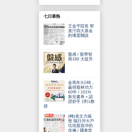
七日最熱
王金平院長 幫
貪汙四大基金
的壞蛋關說
盤感 / 股學智
商180 大提升
金馬年3小時，
贏得股林功力
60年 / 101%
新兌書券＋認
證炒手 1對1教
授
(轉)老主力揭
密 隔日沖大戶
坑現股當沖的
伎倆 / 國泰世