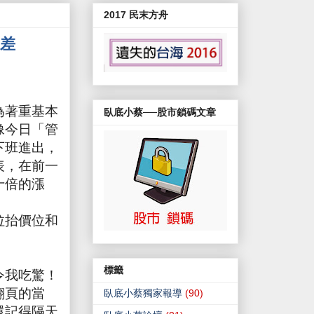
2017 民末方舟
間差
為著重基本
臥底小蔡──股市鎖碼文章
像今日「管
下班進出，
表，在前一
十倍的漲
拉抬價位和
標籤
令我吃驚！
翻頁的當
臥底小蔡獨家報導
(90)
還記得隔天